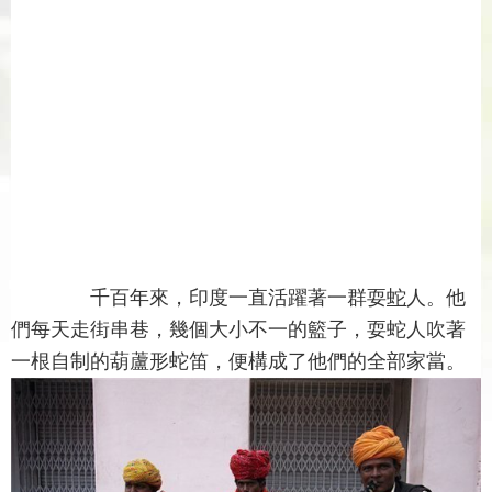
千百年來，印度一直活躍著一群耍
蛇
人。他
們每天走街串巷，幾個大小不一的籃子，耍蛇人吹著
一根自制的葫蘆形蛇笛，便構成了他們的全部家當。