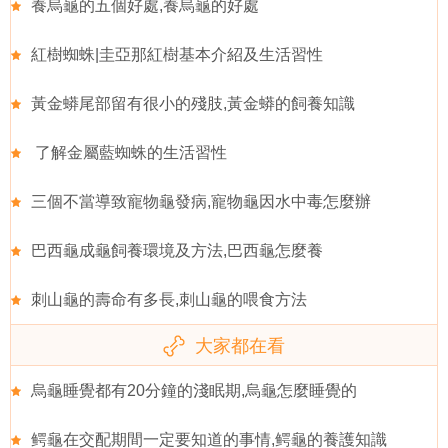
養烏龜的五個好處,養烏龜的好處
紅樹蜘蛛|圭亞那紅樹基本介紹及生活習性
黃金蟒尾部留有很小的殘肢,黃金蟒的飼養知識
了解金屬藍蜘蛛的生活習性
三個不當導致寵物龜發病,寵物龜因水中毒怎麼辦
巴西龜成龜飼養環境及方法,巴西龜怎麼養
刺山龜的壽命有多長,刺山龜的喂食方法
大家都在看
烏龜睡覺都有20分鐘的淺眠期,烏龜怎麼睡覺的
鳄龜在交配期間一定要知道的事情,鳄龜的養護知識