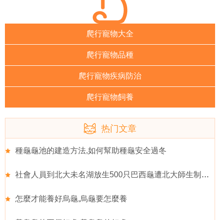
爬行寵物大全
爬行寵物品種
爬行寵物疾病防治
爬行寵物飼養
热门文章
種龜龜池的建造方法,如何幫助種龜安全過冬
社會人員到北大未名湖放生500只巴西龜遭北大師生制止,巴西龜
怎麼才能養好烏龜,烏龜要怎麼養