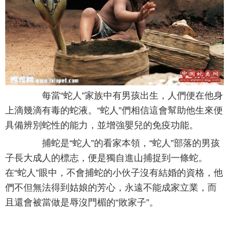
每當“蛇人”家族中有男孩出生，人們便在他身
上滴幾滴有毒的蛇液。“蛇人”們相信這會幫助他生來便
具備辨別蛇性的能力，並增強嬰兒的免疫功能。
捕蛇是“蛇人”的看家本領，“蛇人”部落的男孩
子長大成人的標志，便是獨自進山捕捉到一條蛇。
在“蛇人”眼中，不會捕蛇的小伙子沒有結婚的資格，他
們不但無法得到姑娘的芳心，永遠不能成家立業，而
且還會被當做是辱沒門楣的“敗家子”。