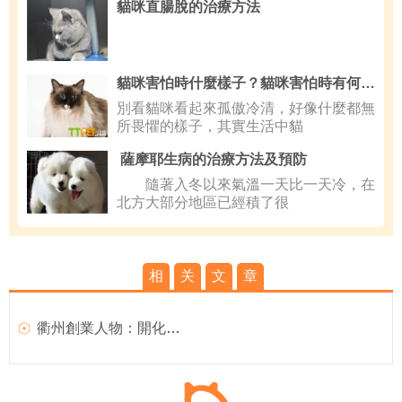
貓咪直腸脫的治療方法
貓咪害怕時什麼樣子？貓咪害怕時有何表現？
別看貓咪看起來孤傲冷清，好像什麼都無
所畏懼的樣子，其實生活中貓
薩摩耶生病的治療方法及預防
隨著入冬以來氣溫一天比一天冷，在
北方大部分地區已經積了很
相
关
文
章
衢州創業人物：開化美女與眼鏡蛇共舞