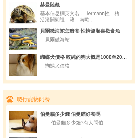
赫曼陸龜
基本信息欄英文名：Hermann性 格：
活潑開朗祖 籍：南歐，
貝爾徹海蛇怎麼養 性情溫順喜歡食魚
貝爾徹海蛇
蝴蝶犬價格 較純的狗大概是1000至2000左右
蝴蝶犬價格
爬行寵物飼養
伯曼貓多少錢 伯曼貓好養嗎
伯曼貓多少錢?有人問伯