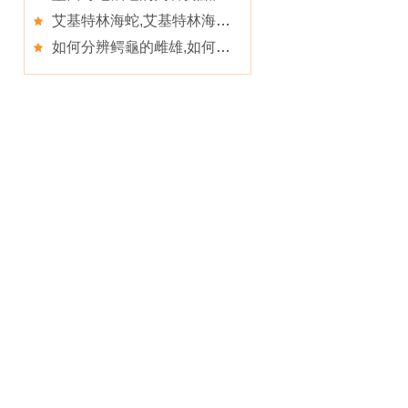
艾基特林海蛇,艾基特林海蛇的品種簡介
如何分辨鳄龜的雌雄,如何接觸大鳄龜