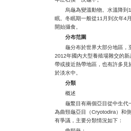
烏龜為變溫動物。水溫降到
眠。冬眠期一般從11月到次年4月
開始攝食。
分布范圍
龜分布於世界大部分地區，至
2012年國內大型養殖場雜交的
帶或接近熱帶地區，也有許多見
於淡水中。
分類
概述
龜鱉目有兩個亞目從中生代
為曲頸龜亞目（Cryotodira）
有爭議，主要分類情況如下：
曲頸龜：