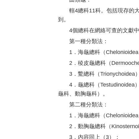
轄4總科11科。包括現存
到。
4個總科在網絡可查的文獻
第一種分類法：
1．海龜總科（Chelonioi
2．稜皮龜總科（Dermooch
3．鱉總科（Trionychoi
4．龜總科（Testudino
龜科、動胸龜科）。
第二種分類法：
1．海龜總科（Chelonio
2．動胸龜總科（Kinoster
3．內容同上（3）；