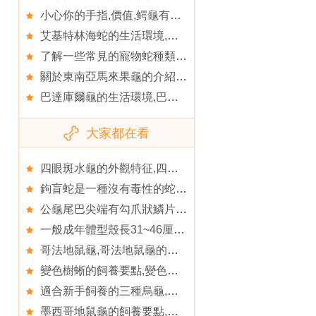
小心你的手指,價值,鳄龜有什麼價值
艾基特林海蛇的生活環境,艾基特林海蛇的形態特征
了解一些常見的寵物蛇種類,最常作為寵物飼養的蛇
關於東南亞馬來果龜的介紹,關於馬來果龜的資料介紹
巴達庫爾龜的生活環境,巴達庫爾龜
大家都在看
四眼斑水龜的外觀特征,四眼斑水龜的形態特征
鉤盲蛇是一種沒有毒性的蛇類,沒有
公龜尾巴尖端有勾爪狀鱗片,判別佛鳄龜是純種的方法
一般成年體型殼長31~46厘米,體型
哥法地鼠龜,哥法地鼠龜的外貌特征
變色樹蜥的飼養要點,變色樹蜥有哪些習性
適合新手飼養的三種烏龜,辦公室可以養烏龜嗎
墨西哥地鼠龜的飼養要點,墨西哥地鼠龜的品種簡介