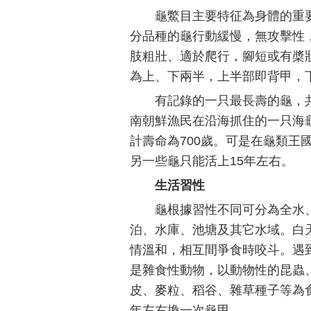
龜鱉目主要特征為身體的重
分品種的龜行動緩慢，無攻擊性，體
肢粗壯、適於爬行，腳短或有槳狀
為上、下兩半，上半部即背甲，
有記錄的一只最長壽的龜，共
南朝鮮漁民在沿海抓住的一只海龜
計壽命為700歲。可是在龜類王
另一些龜只能活上15年左右。
生活習性
龜根據習性不同可分為全水
泊、水庫、池塘及其它水域。白
情溫和，相互間爭食時咬斗。遇
是雜食性動物，以動物性的昆蟲
皮、麥粒、稻谷、雜草種子等為
年左右換一次龜甲。