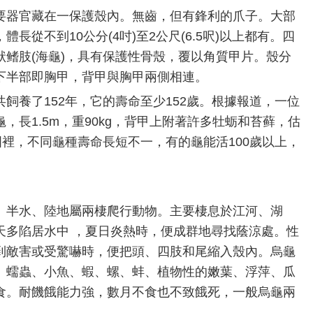
要器官藏在一保護殼內。無齒，但有鋒利的爪子。大部
長從不到10公分(4吋)至2公尺(6.5呎)以上都有。四
鳍肢(海龜)，具有保護性骨殼，覆以角質甲片。殼分
下半部即胸甲，背甲與胸甲兩側相連。
飼養了152年，它的壽命至少152歲。根據報道，一位
，長1.5m，重90kg，背甲上附著許多牡蛎和苔藓，估
國裡，不同龜種壽命長短不一，有的龜能活100歲以上，
、半水、陸地屬兩棲爬行動物。主要棲息於江河、湖
天多陷居水中 ，夏日炎熱時，便成群地尋找蔭涼處。性
到敵害或受驚嚇時，便把頭、四肢和尾縮入殼內。烏龜
、蠕蟲、小魚、蝦、螺、蚌、植物性的嫩葉、浮萍、瓜
食。耐饑餓能力強，數月不食也不致餓死，一般烏龜兩