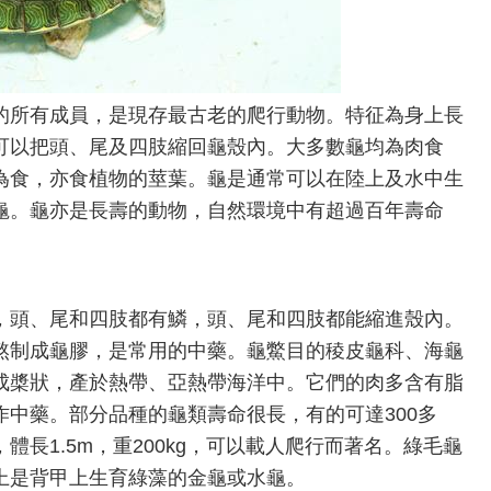
的所有成員，是現存最古老的爬行動物。特征為身上長
可以把頭、尾及四肢縮回龜殼內。大多數龜均為肉食
為食，亦食植物的莖葉。龜是通常可以在陸上及水中生
龜。龜亦是長壽的動物，自然環境中有超過百年壽命
，頭、尾和四肢都有鱗，頭、尾和四肢都能縮進殼內。
熬制成龜膠，是常用的中藥。龜鱉目的稜皮龜科、海龜
成槳狀，產於熱帶、亞熱帶海洋中。它們的肉多含有脂
中藥。部分品種的龜類壽命很長，有的可達300多
長1.5m，重200kg，可以載人爬行而著名。綠毛龜
上是背甲上生育綠藻的金龜或水龜。