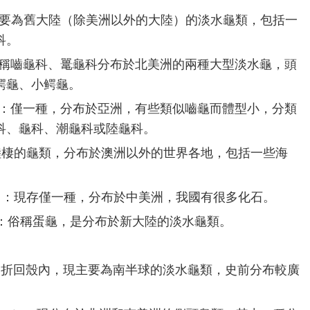
e）：主要為舊大陸（除美洲以外的大陸）的淡水龜類，包括一
科。
e）：也稱嚙龜科、鼍龜科分布於北美洲的兩種大型淡水龜，頭
鳄龜、小鳄龜。
idae）：僅一種，分布於亞洲，有些類似嚙龜而體型小，分類
科、龜科、潮龜科或陸龜科。
ae）：陸棲的龜類，分布於澳洲以外的世界各地，包括一些海
idae）：現存僅一種，分布於中美洲，我國有很多化石。
dae）：俗稱蛋龜，是分布於新大陸的淡水龜類。
向折回殼內，現主要為南半球的淡水龜類，史前分布較廣