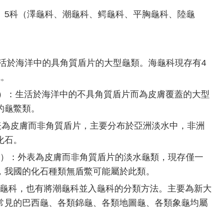
idea） 5科（澤龜科、潮龜科、鳄龜科、平胸龜科、陸龜
e）：生活於海洋中的具角質盾片的大型龜類。海龜科現存有4
域。
yidae）：生活於海洋中的不具角質盾片而為皮膚覆蓋的大型
的龜鱉類。
e）：外表為皮膚而非角質盾片，主要分布於亞洲淡水中，非洲
化石。
lyidae）：外表為皮膚而非角質盾片的淡水龜類，現存僅一
，我國的化石種類無盾鱉可能屬於此類。
也稱澤龜科，也有將潮龜科並入龜科的分類方法。主要為新大
常見的巴西龜、各類錦龜、各類地圖龜、各類象龜均屬