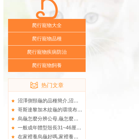
爬行寵物大全
爬行寵物品種
爬行寵物疾病防治
爬行寵物飼養
热门文章
沼澤側頸龜的品種簡介,沼澤側頸龜的護理知識
哥斯達黎加木紋龜的環境布置,木紋
烏龜怎麼分辨公母,龜怎麼分公母
一般成年體型殼長31~46厘米,體型
在家裡養烏龜好嗎,家裡養什麼龜招財