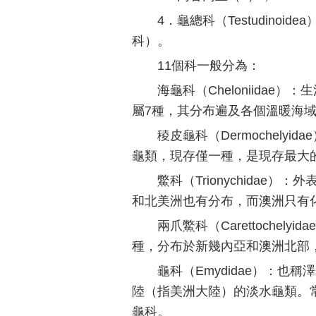
4．龜總科（Testudino
科）。
11個科一般分為：
海龜科（Cheloniida
屬7種，其分布遍及各個溫暖海
稜皮龜科（Dermochel
龜類，現存僅一種，是現存最大
鱉科（Trionychida
和北美洲也有分布，而澳洲只有
兩爪鱉科（Carettoche
種，分布於新幾內亞和澳洲北部
龜科（Emydidae）：
陸（指美洲大陸）的淡水龜類。
龜科。