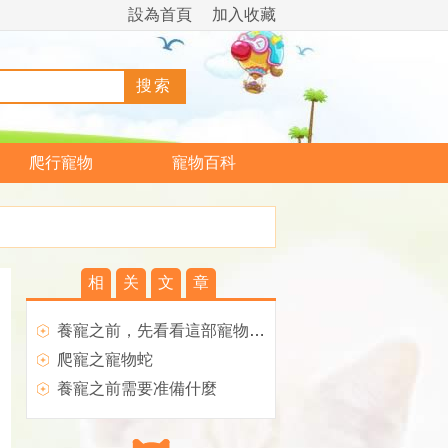
設為首頁
加入收藏
爬行寵物
寵物百科
相
关
文
章
養寵之前，先看看這部寵物養育心理教育片！
爬寵之寵物蛇
養寵之前需要准備什麼