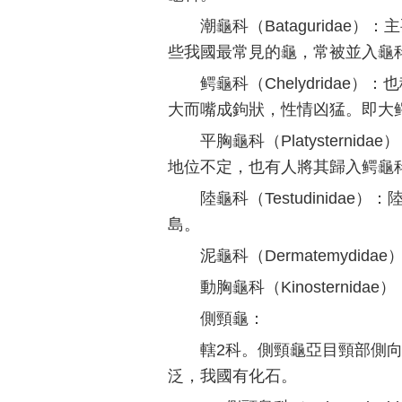
潮龜科（Batagurida
些我國最常見的龜，常被並入龜
鳄龜科（Chelydrida
大而嘴成鉤狀，性情凶猛。即大
平胸龜科（Platystern
地位不定，也有人將其歸入鳄龜
陸龜科（Testudinid
島。
泥龜科（Dermatemyd
動胸龜科（Kinosterni
側頸龜：
轄2科。側頸龜亞目頸部側
泛，我國有化石。