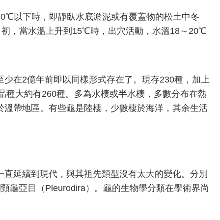
10℃以下時，即靜臥水底淤泥或有覆蓋物的松土中冬
初，當水溫上升到15℃時，出穴活動，水溫18～20℃
少在2億年前即以同樣形式存在了。現存230種，加上
新品種大約有260種。多為水棲或半水棲，多數分布在熱
於溫帶地區。有些龜是陸棲，少數棲於海洋，其余生活
一直延續到現代，與其祖先類型沒有太大的變化。分別
和側頸龜亞目（Pleurodira）。龜的生物學分類在學術界尚