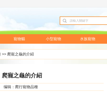
寵物貓
小型寵物
水族寵物
種
>> 爬寵之龜的介紹
爬寵之龜的介紹
编辑：爬行寵物品種