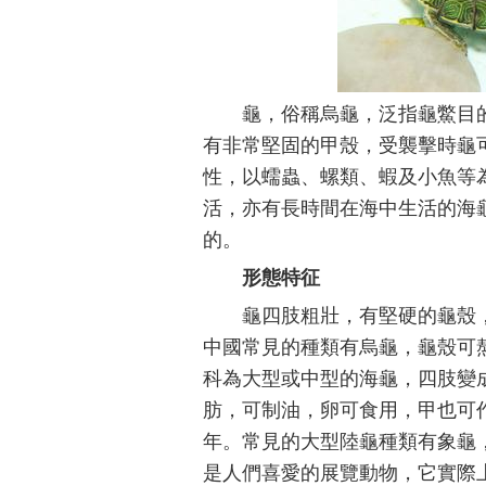
龜，俗稱烏龜，泛指龜鱉目
有非常堅固的甲殼，受襲擊時龜
性，以蠕蟲、螺類、蝦及小魚等
活，亦有長時間在海中生活的海
的。
形態特征
龜四肢粗壯，有堅硬的龜殼
中國常見的種類有烏龜，龜殼可
科為大型或中型的海龜，四肢變
肪，可制油，卵可食用，甲也可作
年。常見的大型陸龜種類有象龜，體
是人們喜愛的展覽動物，它實際