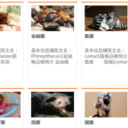
金絲猴
狐猴
欄英文名：
基本信息欄英文名：
基本信息欄英文名：
 tarsier易
Rhinopithecus1金絲
Lemur1狐猴品種簡介
胃疾病
猴品種簡介 金絲猴
狐猴 狐猴(Lemur
石猴
指猴
狨猴