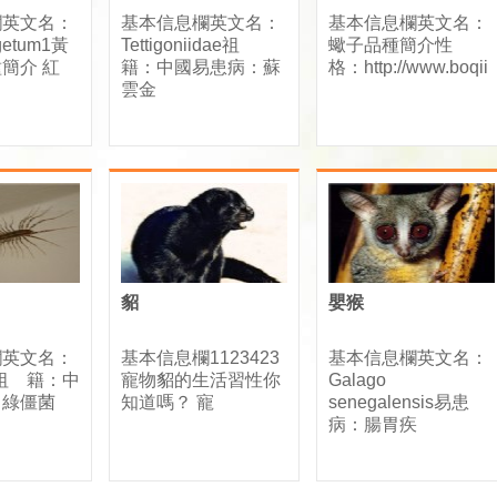
欄英文名：
基本信息欄英文名：
基本信息欄英文名：
egetum1黃
Tettigoniidae祖
蠍子品種簡介性
簡介 紅
籍：中國易患病：蘇
格：http://www.boqii
雲金
貂
嬰猴
欄英文名：
基本信息欄1123423
基本信息欄英文名：
de祖 籍：中
寵物貂的生活習性你
Galago
：綠僵菌
知道嗎？ 寵
senegalensis易患
病：腸胃疾