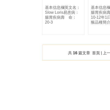
基本信息欄英文名：
基本信息
Slow Loris易患病：
腸胃疾病
腸胃疾病壽 命：
10-12年
20-3
猴品種簡
共
16
篇文章 首頁 | 上一