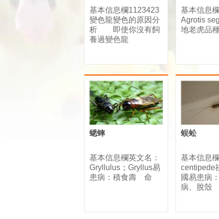
基本信息欄1123423
基本信息
變色龍變色的原因分
Agrotis s
析 即使你沒有飼
地老虎品種
養過變色龍
蟋蟀
蜈蚣
基本信息欄英文名：
基本信息
Gryllulus；Gryllus易
centipe
患病：積食壽 命
國易患病
病、脫殼