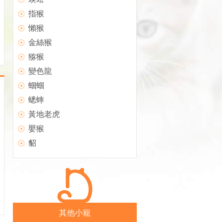
指猴
懶猴
金絲猴
猕猴
變色龍
蝈蝈
蟋蟀
黃地老虎
嬰猴
貂
其他小寵