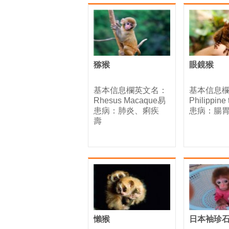
猕猴
眼鏡猴
基本信息欄英文名：
基本信息
Rhesus Macaque易
Philippine
患病：肺炎、痢疾
患病：腸
壽
懶猴
日本袖珍