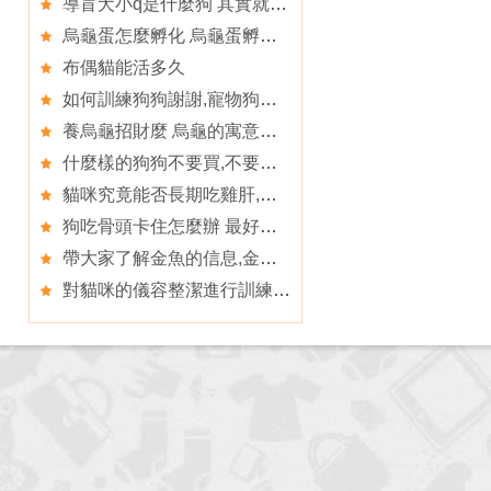
導盲犬小q是什麼狗 其實就是拉布拉多
烏龜蛋怎麼孵化 烏龜蛋孵化方法
布偶貓能活多久
如何訓練狗狗謝謝,寵物狗狗四種脫毛情況分析
養烏龜招財麼 烏龜的寓意就是招財納財
什麼樣的狗狗不要買,不要給狗吃什麼食物
貓咪究竟能否長期吃雞肝,貓咪長期食用雞肝好嗎
狗吃骨頭卡住怎麼辦 最好到醫院進行處理
帶大家了解金魚的信息,金魚魚缸怎麼投料
對貓咪的儀容整潔進行訓練,如何讓貓咪學會接食物