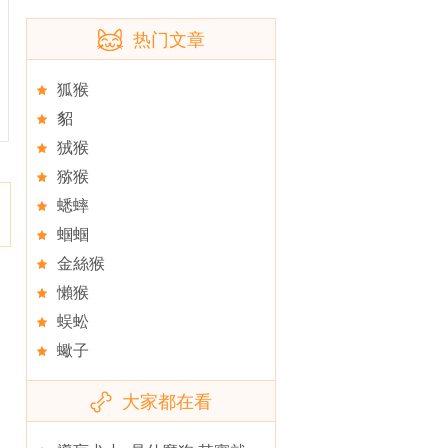
热门文章
狐猴
貂
狨猴
猕猴
蟋蟀
蝈蝈
金絲猴
懶猴
蜈蚣
蠍子
大家都在看