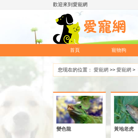
歡迎來到愛寵網
首頁
寵物狗
您现在的位置：
愛寵網
>>
愛寵網
> 
變色龍
黃地老虎