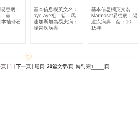
欄易患病：
基本信息欄英文名：
基本信息欄英文名：
壽 命：
aye-aye祖 籍：馬
Marmoset易患病：腸
1日本袖珍石
達加斯加島易患病：
道疾病壽 命：10-
介
腸胃疾病壽
15年
頁 |
1
| 下一頁 | 尾頁
20
篇文章/頁 轉到第
頁