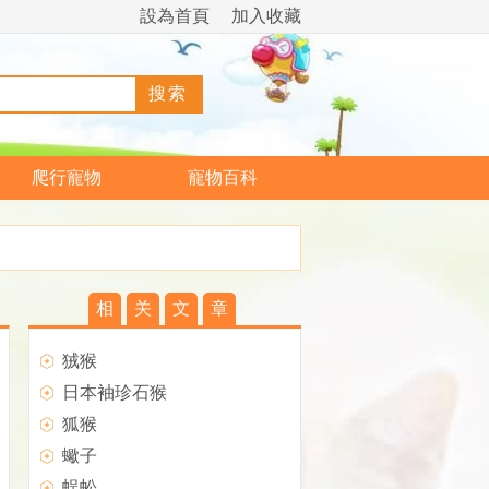
設為首頁
加入收藏
爬行寵物
寵物百科
相
关
文
章
狨猴
日本袖珍石猴
狐猴
蠍子
蜈蚣