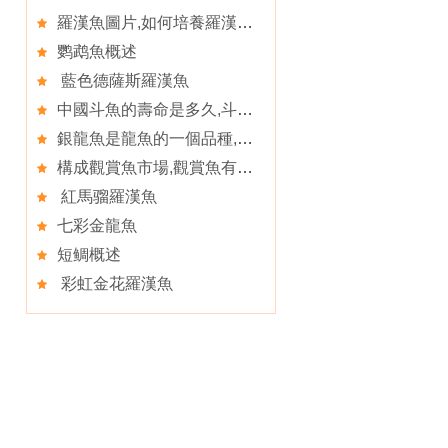
羅漢魚圖片,如何培養羅漢魚的攻擊力
鹦鹉魚概述
藍色德薩斯羅漢魚
中國斗魚的壽命是多久,斗魚的平均壽命是多少
銀龍魚是龍魚的一個品種,喂飼銀龍魚餌料的注意事項
構成觀賞魚市場,觀賞魚有三種分類及其特點
紅馬骝羅漢魚
七彩金龍魚
短鲷概述
彩虹金花羅漢魚