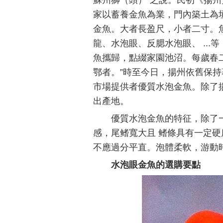
蘇州獅（頭）”之說。民初《揚
家以蓄養金魚為業，門內築土為
金魚。大者長盈尺，小者二寸。
龍、水泡眼、反腮水泡眼、 ..
魚攜歸，點綴家園池沼。每歲春
鄂者。”時至今日，揚州依舊保
市場提供者優質水泡金魚。除了
出產地。
優質水泡金魚的特征，除了
感，尾鳍寬大且 鳍條具有一定硬
不應過分平直。泡體柔軟，游動
水泡眼金魚的選購要點