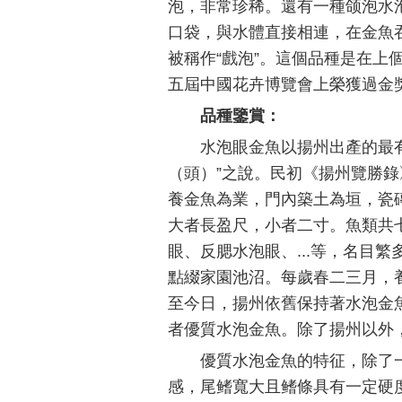
泡，非常珍稀。還有一種颌泡水
口袋，與水體直接相連，在金魚
被稱作“戲泡”。這個品種是在上
五屆中國花卉博覽會上榮獲過金
品種鑒賞：
水泡眼金魚以揚州出產的最
（頭）”之說。民初《揚州覽勝
養金魚為業，門內築土為垣，瓷
大者長盈尺，小者二寸。魚類共
眼、反腮水泡眼、...等，名目
點綴家園池沼。每歲春二三月，
至今日，揚州依舊保持著水泡金
者優質水泡金魚。除了揚州以外
優質水泡金魚的特征，除了
感，尾鳍寬大且鳍條具有一定硬