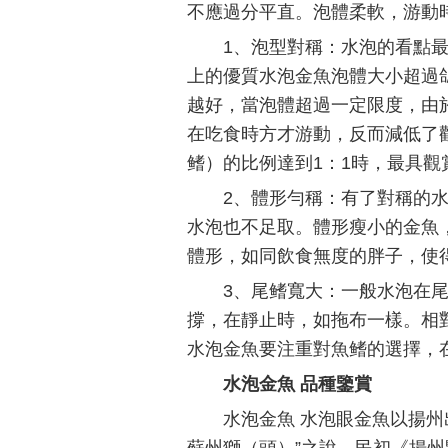
不應過分平直。泡體柔軟，游動
1、泡型對稱：水泡的看點
上的優質水泡金魚泡體大小超過
越好，當泡體超過一定限度，由
在吃食時方才游動，反而減低了
鳍）的比例達到1：1時，最具觀
2、體形勻稱：有了對稱的
水泡也不足取。體形瘦小的金魚
體形，如同飲食無度的胖子，使
3、尾鳍寬大：一般水泡在
撐，在靜止時，如拖布一樣。相對
水泡金魚要注重對魚鳍的選擇，
水泡金魚 品種鑒賞
水泡金魚 水泡眼金魚以揚