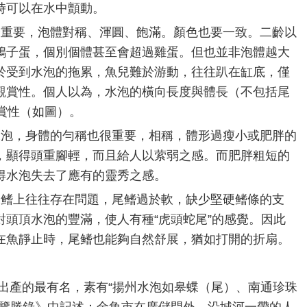
時可以在水中顫動。
最重要，泡體對稱、渾圓、飽滿。顏色也要一致。二齡以
鴿子蛋，個別個體甚至會超過雞蛋。但也並非泡體越大
於受到水泡的拖累，魚兒難於游動，往往趴在缸底，僅
觀賞性。個人以為，水泡的橫向長度與體長（不包括尾
賞性（如圖）。
水泡，身體的勻稱也很重要，相稱，體形過瘦小或肥胖的
，顯得頭重腳輕，而且給人以萦弱之感。而肥胖粗短的
得水泡失去了應有的靈秀之感。
尾鳍上往往存在問題，尾鳍過於軟，缺少堅硬鳍條的支
頭頂水泡的豐滿，使人有種“虎頭蛇尾”的感覺。因此
在魚靜止時，尾鳍也能夠自然舒展，猶如打開的折扇。
州出產的最有名，素有“揚州水泡如皋蝶（尾）、南通珍珠