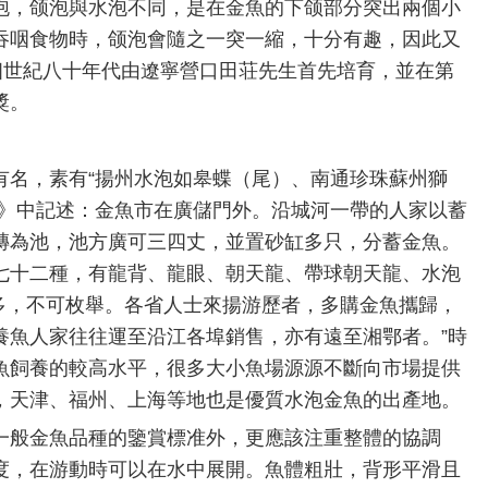
泡，颌泡與水泡不同，是在金魚的下颌部分突出兩個小
吞咽食物時，颌泡會隨之一突一縮，十分有趣，因此又
個世紀八十年代由遼寧營口田荘先生首先培育，並在第
獎。
有名，素有“揚州水泡如皋蝶（尾）、南通珍珠蘇州獅
錄》中記述：金魚市在廣儲門外。沿城河一帶的人家以蓄
磚為池，池方廣可三四丈，並置砂缸多只，分蓄金魚。
七十二種，有龍背、龍眼、朝天龍、帶球朝天龍、水泡
繁多，不可枚舉。各省人士來揚游歷者，多購金魚攜歸，
養魚人家往往運至沿江各埠銷售，亦有遠至湘鄂者。”時
魚飼養的較高水平，很多大小魚場源源不斷向市場提供
，天津、福州、上海等地也是優質水泡金魚的出產地。
一般金魚品種的鑒賞標准外，更應該注重整體的協調
度，在游動時可以在水中展開。魚體粗壯，背形平滑且