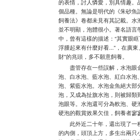
的表情，討人憐愛，別具情趣。
個品種。無論是明代的《朱砂魚
飼養法》卷都未見有其記載。水泡
並不明顯，泡體很小。著名語言
中，曾有這樣的描述：“其實眼
浮腫起來有什麼好看...”，在
財”的兆頭，多不願意飼養。
盡管存在一些誤解，水泡眼
泡、白水泡、藍水泡、紅白水泡
泡、紫藍水泡。水泡金魚絕大部
泡，又成為扯旗水泡，則被歸類
泡眼等。水泡還可分為軟泡、硬
硬泡的觀賞效果欠佳，飼養者寥
此外近二十年，還出現了一種
的內側，頭頂上方，多生出兩只