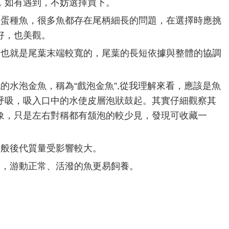
，如有遇到，不妨選擇買下。
為蛋種魚，很多魚都存在尾柄細長的問題，在選擇時應挑
好，也美觀。
，也就是尾葉末端較寬的，尾葉的長短依據與整體的協調
的水泡金魚，稱為“戲泡金魚”,從我理解來看，應該是魚
呼吸，吸入口中的水使皮層泡狀鼓起。其實仔細觀察其
象，只是左右對稱都有颔泡的較少見，發現可收藏一
一般後代質量受影響較大。
力，游動正常、活潑的魚更易飼養。