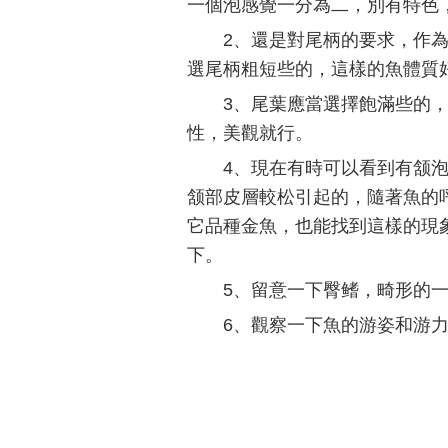
一個泡感覺一分為二，別有特色
2、還是對尾柄的要求，作
選尾柄粗短些的，這樣的魚體質
3、尾葉應當選擇飽滿些的
性，美觀就行。
4、現在有時可以看到有颔泡
颔部皮層較松引起的，隨著魚的
它品種金魚，也能找到這樣的現
下。
5、留意一下臀鳍，畸形的
6、觀察一下魚的游姿和游