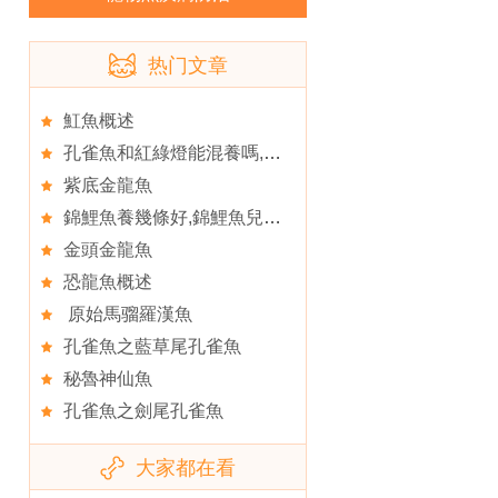
热门文章
魟魚概述
孔雀魚和紅綠燈能混養嗎,初養熱帶魚首選孔雀魚
紫底金龍魚
錦鯉魚養幾條好,錦鯉魚兒冬季常見的小疾病
金頭金龍魚
恐龍魚概述
原始馬骝羅漢魚
孔雀魚之藍草尾孔雀魚
秘魯神仙魚
孔雀魚之劍尾孔雀魚
大家都在看