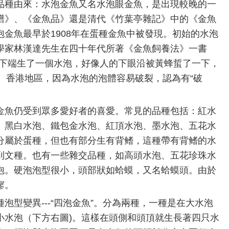
品種由來：水泡金魚又名水泡眼金魚，是出現較晚的一
譜》、《金魚品》還是清代《竹葉亭雜記》中的《金魚
金魚最早於1908年在蛋種金魚中被發現。初始的水泡
學家林漢達先生在四十年代所著《金魚飼養法》一書
眶下端生了一個水泡，好像人的下眼沿被黃蜂蜇了一下，
廣東、香港地區，因為水泡的泡體容易破裂，認為有“破
金魚仍受到眾多愛好者的喜愛。常見的品種包括：紅水
、黑白水泡、鐵包金水泡、紅頂水泡、墨水泡、五花水
分屬於蛋種，但也有部分生有背鳍，這種帶有背鳍的水
到文種。也有一些雜交品種，如高頭水泡、五花珍珠水
泡。硬泡泡型很小，頭部狀如蛤蟆，又名蛤蟆頭。由於
寥。
泡型變異---“四泡金魚”。分為兩種，一種是在大水泡
小水泡（下方右圖)。這樣在頭側和頭頂就生長著四只水