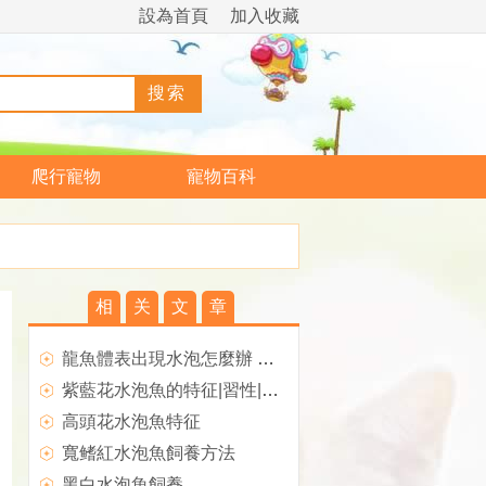
設為首頁
加入收藏
爬行寵物
寵物百科
相
关
文
章
龍魚體表出現水泡怎麼辦 注意頻換新水
紫藍花水泡魚的特征|習性|飼養|價格介紹
高頭花水泡魚特征
寬鳍紅水泡魚飼養方法
黑白水泡魚飼養