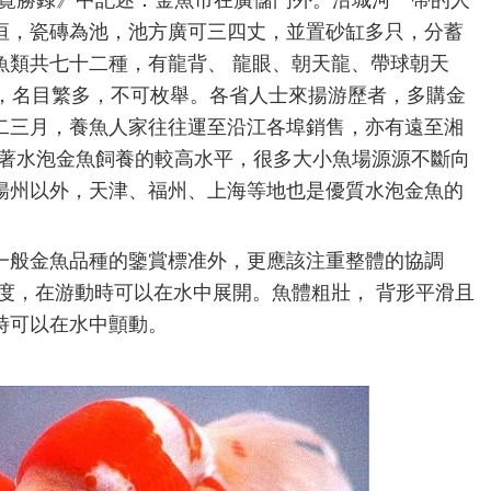
州覽勝錄》中記述：金魚市在廣儲門外。沿城河一帶的人
垣，瓷磚為池，池方廣可三四丈，並置砂缸多只，分蓄
魚類共七十二種，有龍背、 龍眼、朝天龍、帶球朝天
.等，名目繁多，不可枚舉。各省人士來揚游歷者，多購金
二三月，養魚人家往往運至沿江各埠銷售，亦有遠至湘
持著水泡金魚飼養的較高水平，很多大小魚場源源不斷向
揚州以外，天津、福州、上海等地也是優質水泡金魚的
一般金魚品種的鑒賞標准外，更應該注重整體的協調
度，在游動時可以在水中展開。魚體粗壯， 背形平滑且
時可以在水中顫動。