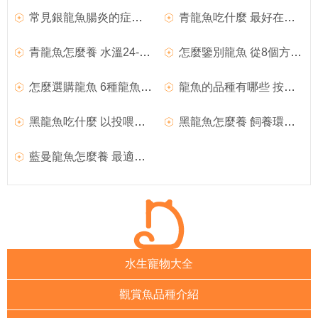
常見銀龍魚腸炎的症狀及治療方法
青龍魚吃什麼 最好在魚缸的中間來投食
青龍魚怎麼養 水溫24-28攝氏度都可以
怎麼鑒別龍魚 從8個方面來鑒別龍魚
怎麼選購龍魚 6種龍魚的不同特征
龍魚的品種有哪些 按產地可分為三大類
黑龍魚吃什麼 以投喂活動的小魚最佳
黑龍魚怎麼養 飼養環境是比較重要的
藍曼龍魚怎麼養 最適溫度在22—28℃
水生寵物大全
觀賞魚品種介紹