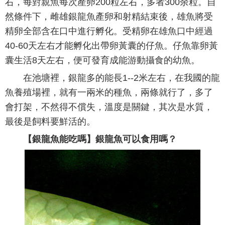
右，每對親魚每次產卵200粒左右，多者300余粒。自
然條件下，雌雄銀龍魚產卵和射精結束後，雄魚將受
精卵全部含在口中進行孵化。受精卵在雄魚口中經過
40-60天左右才能孵化出帶卵黃囊的仔魚。仔魚靠卵黃
囊生活8天左右，便可發育成能游動攝食的幼魚。
在池塘裡，銀龍多的能長1--2米左右，在我國的龍
魚養殖場裡，就有一兩米的種魚，兩條就行了，多了
會打架，不然得不償失，溫度是關鍵，其次是水質，
最後是飼料要鮮活的。
【銀龍魚能吃嗎】銀龍魚可以食用嗎？