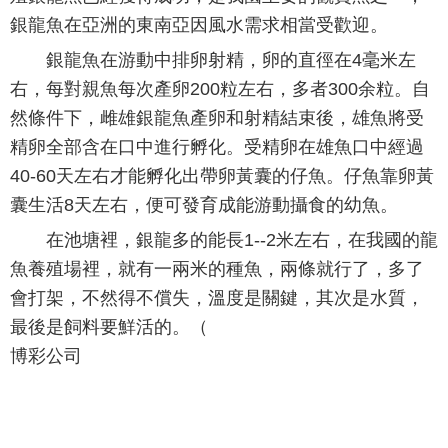
銀龍魚在亞洲的東南亞因風水需求相當受歡迎。
銀龍魚在游動中排卵射精，卵的直徑在4毫米左
右，每對親魚每次產卵200粒左右，多者300余粒。自
然條件下，雌雄銀龍魚產卵和射精結束後，雄魚將受
精卵全部含在口中進行孵化。受精卵在雄魚口中經過
40-60天左右才能孵化出帶卵黃囊的仔魚。仔魚靠卵黃
囊生活8天左右，便可發育成能游動攝食的幼魚。
在池塘裡，銀龍多的能長1--2米左右，在我國的龍
魚養殖場裡，就有一兩米的種魚，兩條就行了，多了
會打架，不然得不償失，溫度是關鍵，其次是水質，
最後是飼料要鮮活的。（
博彩公司