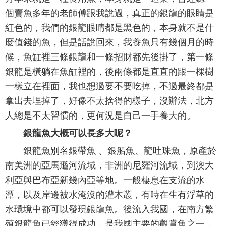
個賣魚多年的老師傅跟我說過，真正的銀龍的眼睛是
紅色的，我們的銀龍眼睛都是黑色的，本身就不是什
麼值錢的魚，但是話說回來，我養魚只有幾個月的時
候，魚缸裡三條銀龍和一條招財都先後掛了，第一條
銀龍是橫躺在魚缸裡的，後兩條都是直直的跟一棵樹
一樣立在裡面，我也想過要不要吃掉，不過最終都是
拿出去埋掉了，好像不太捨得的樣子，沒辦法，北方
人總是不太習慣的，更何況是自己一手養大的。
銀龍魚大概可以長多大呢？
銀龍魚別名銀帶魚 、銀船魚、龍吐珠魚，原產於
南美洲的亞馬遜河流域，非洲的尼羅河流域，到澳大
利亞與巴布亞新幾內亞等地。一般棲息在支流的水
潭，以及岸邊被水淹沒的灌木叢，有時在生有浮草的
水環境中都可以發現銀龍魚。後流入我國，在南方繁
殖銀龍魚已經獲得成功，是我國主要的觀賞魚之一，