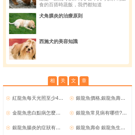
食的百搭時蔬飯，我們都知道
犬角膜炎的治療原則
西施犬的美容知識
相
关
文
章
紅龍魚每天光照至少4小時,龍魚過水
銀龍魚價格,銀龍魚壽命有多長
金龍魚患白點病怎麼辦,金龍魚的品質分類
銀龍魚常見病有哪些?銀龍魚常見三大病介紹
銀龍魚腸炎的症狀有哪些?四大症狀解析
銀龍魚壽命 銀龍魚生長成熟時期