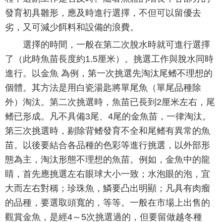
發育初具雛形，應及時進行選擇，不但可以留優去
劣，又可減少餌料和設備的浪費。
選擇的時間，一般在第二次脫水時就可進行選擇
了（此時魚苗長度約1.5厘米）。挑選工作與脫水同時
進行。以金魚 為例，第一次挑選先淘汰尾鳍不理想的
個體。其方法是用白瓷湯匙將單尾魚（單尾品種除
外）淘汰。第二次挑選時，魚苗已長到2厘米左右，尾
鳍已形成。凡不具備3尾、4尾的金魚苗，一律淘汰。
第三次挑選時，剔除背鳍發育不全和尾鳍有異常的魚
苗。以後要結合各品種的色彩等進行挑選，以外部形
態為主，淘汰形態不理想的魚苗。例如，金魚中的龍
睛，首先應挑選左右眼球大小一致；水泡眼的泡，宜
大而左右對稱；珍珠魚，鱗要凸出明顯；凡具有肉瘤
的品種，要選取頭寬的，等等。一般在市場上出售的
觀賞金魚，是經4～5次挑選過的，但要留做越冬種