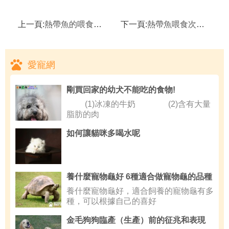
上一頁:
熱帶魚的喂食量及喂食方法,正確喂食觀賞魚三個小貼士
下一頁:
熱帶魚喂食次數,導致熱帶魚患病死亡的原因
愛寵網
剛買回家的幼犬不能吃的食物!
(1)冰凍的牛奶 (2)含有大量
脂肪的肉
如何讓貓咪多喝水呢
養什麼寵物龜好 6種適合做寵物龜的品種
養什麼寵物龜好，適合飼養的寵物龜有多
種，可以根據自己的喜好
金毛狗狗臨產（生產）前的征兆和表現