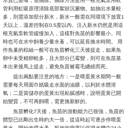
水質已變壞，需抽除。抽除方法是用一根充氣泵用軟
管利用虹吸原理清除底部絮狀沉澱物。如抽出水量較
多，則需添加部分新水，新水一般需在同環境下放置1
天以上，溫差控制在0.5度以內。注入新水仍然是用這
根充氣泵軟管緩慢加入，這樣對魚苗的影響最小。同
時也可在水中飼養少量水蚤，可以延長換水時間。 用
作魚巢的棕絲一般可在魚苗孵化三天後提走，如果魚
卵中未受精卵較多，且大部分已霉變，則可在魚苗基
本出來後馬上提走，避免魚苗被霉毛纏繞而死。
提出兩點要注意的地方：一是喂蛋黃水期間一般
需要每天用面巾紙吸走水面的油膜，以利於水體溶
氧；二是當儲存的蛋黃出現粘膩感時，說明蛋黃已開
始變質，不可再飼喂，需更換新鮮的。
魚苗孵化7天後，魚苗的游動能力已很強，魚苗的
體型已比剛出生時約大一倍，從這時起可逐步停喂蛋