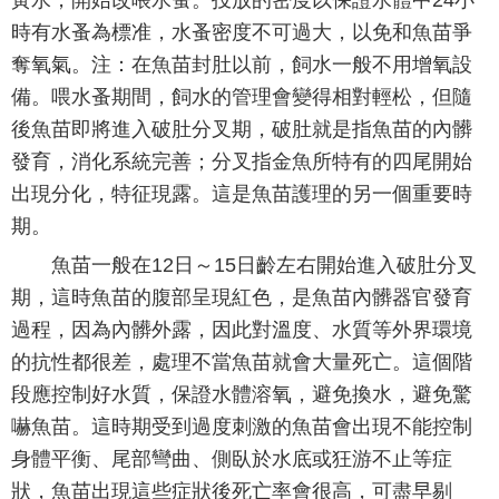
黃水，開始改喂水蚤。投放的密度以保證水體中24小
時有水蚤為標准，水蚤密度不可過大，以免和魚苗爭
奪氧氣。注：在魚苗封肚以前，飼水一般不用增氧設
備。喂水蚤期間，飼水的管理會變得相對輕松，但隨
後魚苗即將進入破肚分叉期，破肚就是指魚苗的內髒
發育，消化系統完善；分叉指金魚所特有的四尾開始
出現分化，特征現露。這是魚苗護理的另一個重要時
期。
魚苗一般在12日～15日齡左右開始進入破肚分叉
期，這時魚苗的腹部呈現紅色，是魚苗內髒器官發育
過程，因為內髒外露，因此對溫度、水質等外界環境
的抗性都很差，處理不當魚苗就會大量死亡。這個階
段應控制好水質，保證水體溶氧，避免換水，避免驚
嚇魚苗。這時期受到過度刺激的魚苗會出現不能控制
身體平衡、尾部彎曲、側臥於水底或狂游不止等症
狀，魚苗出現這些症狀後死亡率會很高，可盡早剔