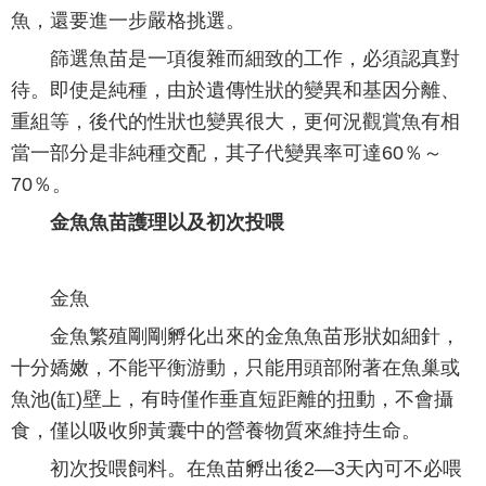
魚，還要進一步嚴格挑選。
篩選魚苗是一項復雜而細致的工作，必須認真對
待。即使是純種，由於遺傳性狀的變異和基因分離、
重組等，後代的性狀也變異很大，更何況觀賞魚有相
當一部分是非純種交配，其子代變異率可達60％～
70％。
金魚魚苗護理以及初次投喂
金魚
金魚繁殖剛剛孵化出來的金魚魚苗形狀如細針，
十分嬌嫩，不能平衡游動，只能用頭部附著在魚巢或
魚池(缸)壁上，有時僅作垂直短距離的扭動，不會攝
食，僅以吸收卵黃囊中的營養物質來維持生命。
初次投喂飼料。在魚苗孵出後2—3天內可不必喂