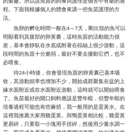
的樂趣。所以說魚苗的飼養與護理是個苦中有樂的過
程。下面我根據個人的體會來講一些魚苗護理的方
法。
魚卵的孵化時間一般在4～7天，剛出殼的魚可以
明顯看到其腹部的卵黃囊，這時魚苗的活動能力很
差，基本會靜臥在水底或附著在棕絲上很少游動，這
段時間的魚苗十分脆弱，最好不要去擾動它們，也不
必喂食。
待24小時後，你會發現魚苗的卵黃囊已基本吸
收，其游動頻率也增加不少，開始成群聚集在盆的上
緣水面附近或在水面附近游動，這時就可以開始喂食
了。魚苗最好的開口飼料應該是豐年蝦，但豐年蝦的
培養過程可能也有些麻煩，我一般用的是蛋黃水。在
這裡我推薦大家用雞蛋黃。與鴨蛋黃相比較，雞蛋黃
更易碎，只要取一小塊用手捏碎，然後用少量水調一