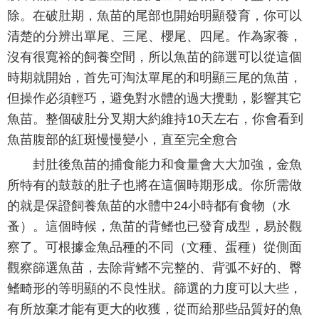
除。在破肚期，魚苗的尾部也開始明顯發育，你可以
清楚的分辨出單尾、三尾、櫻尾、四尾。作為家養，
沒有很寬裕的飼養空間，所以魚苗的篩選可以從這個
時期就開始，首先可淘汰單尾的和明顯三尾的魚苗，
但操作必須輕巧，避免對水體的過大攪動，影響其它
魚苗。整個破肚分叉期大約維持10天左右，你會看到
魚苗腹部的紅斑慢慢變小，直至完全愈合
封肚後魚苗的捕食能力和食量會大大加強，金魚
所特有的鼓鼓的肚子也將在這個時期形成。你所需做
的就是保證飼養魚苗的水體中24小時都有食物（水
蚤）。這個時候，魚苗的背鳍也已發育成型，易於觀
察了。可根據金魚品種的不同（文種、蛋種）從側面
觀察篩選魚苗，去除背鳍不完整的、背弧不好的、臀
鳍畸形的等明顯的不良性狀。篩選的力度可以大些，
有所放棄才能有更大的收獲，從而給那些品質好的魚