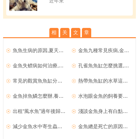
近年來
相
关
文
章
魚魚生病的原因,夏天如何預防魚魚生病
金魚九種常見疾病,金魚常見之疾病
金魚失鳔病如何治療,金魚鳔炎症的四大治療方法
孔雀魚魚缸怎麼挑選,購買孔雀魚的選擇要點
常見的觀賞魚魚缸分類,如何科學地養殖觀賞魚
熱帶魚魚缸的水草這麼配置
金魚掉魚鱗怎麼辦,養幾條金魚過新年
水泡眼金魚的飼養要點,水泡眼金魚的選購要點
出租“風水魚”過年後歸還,金魚為什麼稱為“風水魚”
淺談金魚身上有白點是怎麼回事?
減少金魚水中寄生蟲的方法
金魚總是死亡的原因有哪些