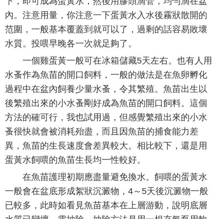
下，即可成為蛋黃水，然後用膠頭滴管，均勻滴在盆
內。注意用量，你注意一下蛋黃水入水後霧狀散開的
范圍，一般基本覆蓋到就可以了，過剩的話容易敗壞
水質。投喂早晚各一次就足夠了。
一個雞蛋黃一般可在冰箱儲藏5天左右。也有人用
水蚤作為魚苗的開口飼料，一般的做法是在魚卵孵化
過程中在盆內飼養少量水蚤，令其繁殖。魚苗出生以
後繁殖出來的小水蚤剛好成為魚苗的開口飼料。這個
方法的確可行，我也試用過，但感覺繁殖出來的小水
蚤很快就會被消耗殆盡，而且因魚苗的捕食能力差
異，魚苗的生長速度會差異較大。相比較下，還是用
蛋黃水飼喂的魚苗生長均一性較好。
在魚苗護理初期應盡量避免換水。飼喂的蛋黃水
一般會在盆底形成絮狀沉澱物，4～5天後沉澱物一般
已較多，此時如看見魚苗基本在上層游動，說明底層