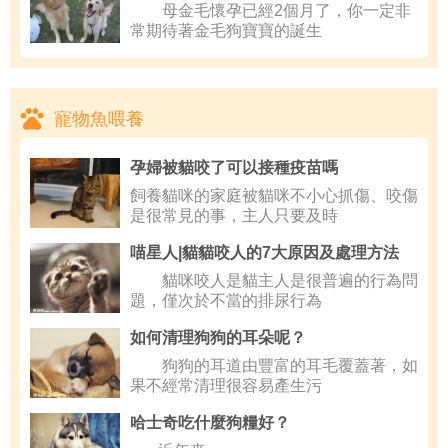
母金毛懷孕已經2個月了，你一定非
常期待著金毛狗寶寶的誕生
寵物魚喂養
孕婦被貓咬了可以接種疫苗嗎
飼養貓咪的家庭被貓咪不小心抓傷、咬傷
是很常見的事，主人只要及時
喵星人|貓貓咬人的7大原因及處理方法
貓咪咬人是貓主人是很普遍的行為問
題，僅次於不當的排尿行為
如何清理狗狗的耳朵呢？
狗狗的耳道由豐富的耳毛覆蓋著，如
果不經常清理很容易產生污
哈士奇吃什麼狗糧好？