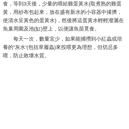
食，等到3天後，少量的喂給雞蛋黃水(取煮熟的雞蛋
黃，用紗布包起來，放在盛有新水的小容器中揉擠，
使清水呈黃色的蛋黃水)，然後將這蛋黃水輕輕潑灑在
魚巢周圍及池(缸)壁上，以便讓魚苗覓食。
每天一次，數量宜少，如果能捕撈到小紅蟲或培
養的“灰水’(包括草履蟲)來投喂更為理想，但切忌多
喂，防止敗壞水質。