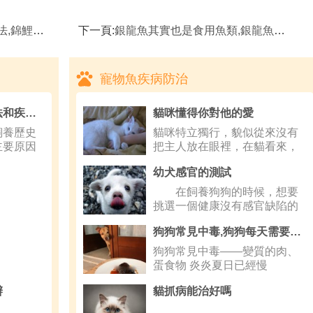
鯉魚水溫
下一頁:
銀龍魚其實也是食用魚類,銀龍魚可以食用嗎
寵物魚疾病防治
畫眉鳥飼養的飼養方法和疾病預防
貓咪懂得你對他的愛
養歷史
貓咪特立獨行，貌似從來沒有
主要原因
把主人放在眼裡，在貓看來，
自己就是全
幼犬感官的測試
在飼養狗狗的時候，想要
挑選一個健康沒有感官缺陷的
狗狗，那
狗狗常見中毒,狗狗每天需要多少鹽
狗狗常見中毒——變質的肉、
蛋食物 炎炎夏日已經慢
辦
貓抓病能治好嗎