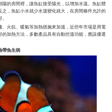
朝陽的房間裡，讓魚缸接受陽光，以增加水溫。魚缸體
反之，魚缸小水就少水溫變化就大，在房間條件允許的
好。
爐、火炕、暖氣等加熱措施來加溫，近些年市場是用電
好的加熱方法，多數產品具有自動控溫功能，應該優選
熱帶魚生病