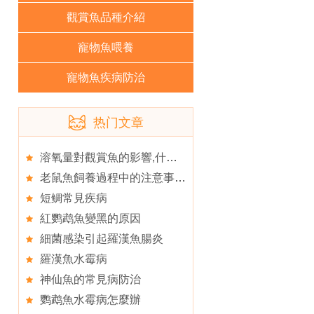
觀賞魚品種介紹
寵物魚喂養
寵物魚疾病防治
热门文章
溶氧量對觀賞魚的影響,什麼品種觀賞魚最好養
老鼠魚飼養過程中的注意事項,白鼠魚的養護要點
短鲷常見疾病
紅鹦鹉魚變黑的原因
細菌感染引起羅漢魚腸炎
羅漢魚水霉病
神仙魚的常見病防治
鹦鹉魚水霉病怎麼辦