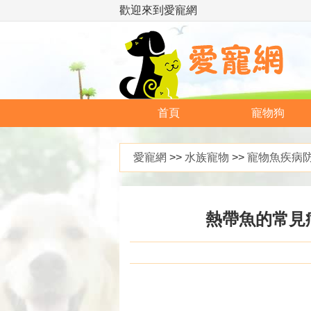
歡迎來到愛寵網
首頁
寵物狗
愛寵網
>>
水族寵物
>>
寵物魚疾病
熱帶魚的常見