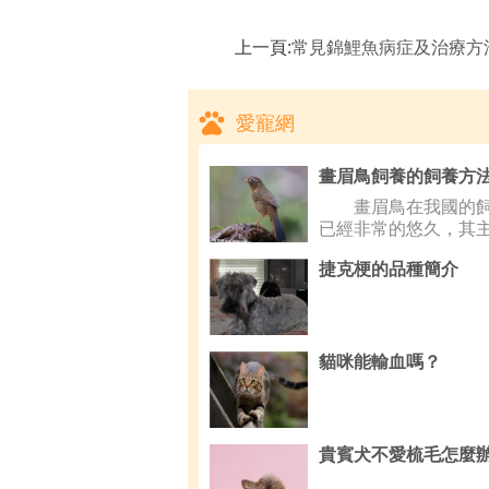
上一頁:
常見錦鯉魚病症及治療方法,錦
愛寵網
畫眉鳥在我國的飼
已經非常的悠久，其
是畫眉鳥
捷克梗的品種簡介
貓咪能輸血嗎？
貴賓犬不愛梳毛怎麼