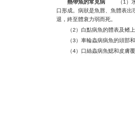
熱帶魚的常見病
（1）水
口形成。病狀是魚唇、魚體表出
退，終至體衰力弱而死。
（2）白點病魚的體表及鳍
（3）車輪蟲病病魚的頭部
（4）口絲蟲病魚鰓和皮膚