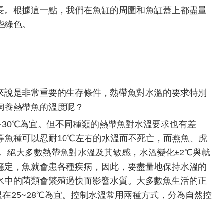
長。根據這一點，我們在魚缸的周圍和魚缸蓋上都盡量
些綠色。
來說是非常重要的生存條件，熱帶魚對水溫的要求特別
飼養熱帶魚的溫度呢？
~30℃為宜。但不同種類的熱帶魚對水溫要求也有差
等魚種可以忍耐10℃左右的水溫而不死亡，而燕魚、虎
亡。絕大多數熱帶魚對水溫及其敏感，水溫變化±2℃與就
穩定，魚就會患各種疾病，因此，要盡量地保持水溫的
水中的菌類會繁殖過快而影響水質。大多數魚生活的正
溫在25~28℃為宜。控制水溫常用兩種方式，分為自然控