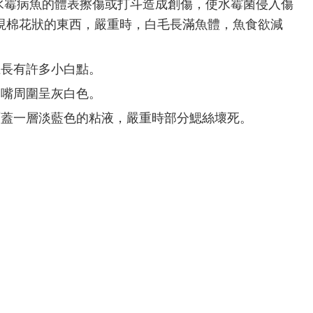
霉病魚的體表擦傷或打斗造成創傷，使水霉菌侵入傷
現棉花狀的東西，嚴重時，白毛長滿魚體，魚食欲減
上長有許多小白點。
和嘴周圍呈灰白色。
覆蓋一層淡藍色的粘液，嚴重時部分鰓絲壞死。