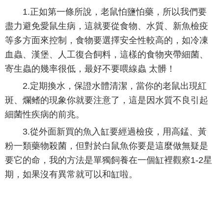
1.正如第一條所說，老鼠怕鹽怕藥，所以我們要
盡力避免愛鼠生病，這就要從食物、水質、新魚檢疫
等多方面來控制，食物要選擇安全性較高的，如冷凍
血蟲、漢堡、人工復合飼料，這樣的食物夾帶細菌、
寄生蟲的幾率很低，最好不要喂線蟲 太髒！
2.定期換水，保證水體清潔，當你的老鼠出現紅
斑、爛鳍的現象你就要注意了，這是因水質不良引起
細菌性疾病的前兆。
3.從外面新買的魚入缸要經過檢疫，用高錳、黃
粉一類藥物殺菌，但對於白鼠魚你要是這麼做無疑是
要它的命，我的方法是單獨飼養在一個缸裡觀察1-2星
期，如果沒有異常就可以和缸啦。