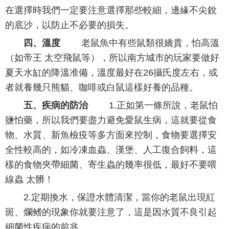
在選擇時我們一定要注意選擇那些較細，邊緣不尖銳
的底沙，以防止不必要的損失。
四、溫度
老鼠魚中有些鼠類很嬌貴，怕高溫
（如帝王 太空飛鼠等），所以南方城市的玩家要做好
夏天水缸的降溫准備，溫度最好在26攝氏度左右，或
者就養幾只熊貓、咖啡或白鼠這樣好養的品種。
五、疾病的防治
1.正如第一條所說，老鼠怕
鹽怕藥，所以我們要盡力避免愛鼠生病，這就要從食
物、水質、新魚檢疫等多方面來控制，食物要選擇安
全性較高的，如冷凍血蟲、漢堡、人工復合飼料，這
樣的食物夾帶細菌、寄生蟲的幾率很低，最好不要喂
線蟲 太髒！
2.定期換水，保證水體清潔，當你的老鼠出現紅
斑、爛鳍的現象你就要注意了，這是因水質不良引起
細菌性疾病的前兆。