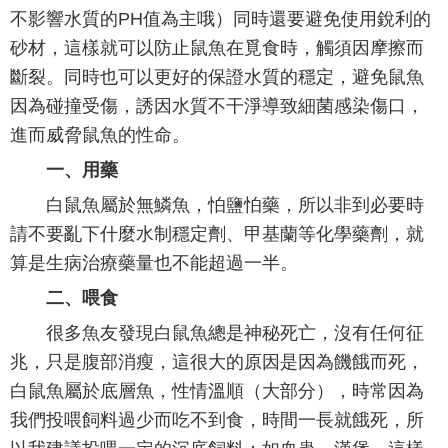
不影響水質的PH值為主哦）同時還要避免使用銳利的
砂材，這樣就可以防止鼠魚在覓食時，觸須因摩擦而
斷裂。同時也可以更好的保證水質的穩定，避免鼠魚
因為碰撞受傷，誘因水質不干淨導致細菌感染傷口，
進而威脅鼠魚的性命。
一、用藥
白鼠魚屬於無鱗魚，怕鹽怕藥，所以非到必要時
請不要亂下什麼水制穩定劑、甲基蘭等化學藥劑，就
算是生病治療藥量也不能超過一半。
二、喂食
很多魚友發現白鼠魚總是神秘死亡，沒有任何征
兆，只是腹部消瘦，這很大的原因是因為饑餓而死，
白鼠魚屬於底層魚，性情溫順（大部分），時常因為
我們投喂飼料過少而吃不到食，時間一長就餓死，所