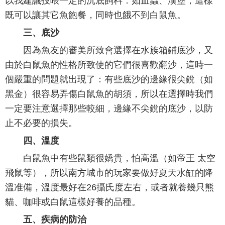
以我建議投喂一定的沉底飼料：如血蟲、漢堡，這樣
既可以讓其它魚飽餐，同時也餓不到白鼠魚。
三、底沙
因為魚友的審美所致會選擇在水族箱鋪底沙，又
由於白鼠魚的性格所致使的它們很喜歡翻沙，這時一
個嚴重的問題就出現了：有些底沙的邊緣很尖銳（如
黑金）很容易弄傷白鼠魚的胡須，所以在選擇時我們
一定要注意選擇那些較細，邊緣不尖銳的底沙，以防
止不必要的損失。
四、溫度
白鼠魚中有些鼠類很嬌貴，怕高溫（如帝王 太空
飛鼠等），所以南方城市的玩家要做好夏天水缸的降
溫准備，溫度最好在26攝氏度左右，或者就養幾只熊
貓、咖啡或白鼠這樣好養的品種。
五、疾病的防治