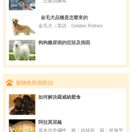
怎麼訓練鳥
金毛犬品種是怎麼來的
金毛犬（英語：Golden Retriev
狗狗糖尿病的症狀及病因
寵物魚疾病防治
如何解決羅威納厭食
阿拉莫泥龜
基本信息欄性 格：凶猛祖 籍：從海平