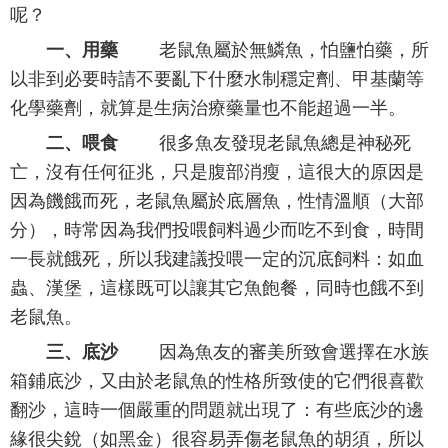
呢？
一、用藥
老鼠魚屬於無鱗魚，怕鹽怕藥，所
以非到必要時請不要亂下什麼水制穩定劑、甲基蘭等
化學藥劑，就算是生病治療藥量也不能超過一半。
二、喂食
很多魚友發現老鼠魚總是神秘死
亡，沒有任何征兆，只是腹部消瘦，這很大的原因是
因為饑餓而死，老鼠魚屬於底層魚，性情溫順（大部
分），時常因為我們投喂飼料過少而吃不到食，時間
一長就餓死，所以我建議投喂一定的沉底飼料：如血
蟲、漢堡，這樣既可以讓其它魚飽餐，同時也餓不到
老鼠魚。
三、底沙
因為魚友的審美所致會選擇在水族
箱鋪底沙，又由於老鼠魚的性格所致使的它們很喜歡
翻沙，這時一個嚴重的問題就出現了：有些底沙的邊
緣很尖銳（如黑金）很容易弄傷老鼠魚的胡須，所以