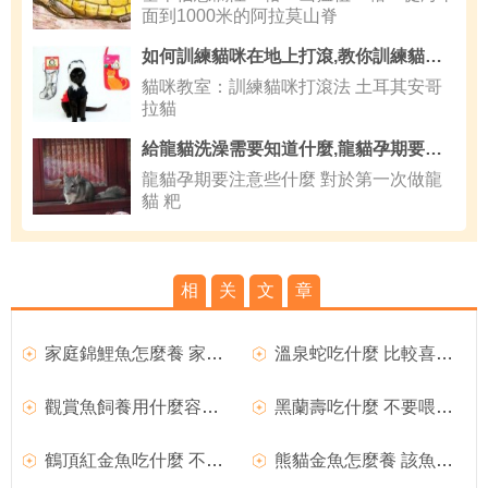
面到1000米的阿拉莫山脊
如何訓練貓咪在地上打滾,教你訓練貓咪打滾的方法
貓咪教室：訓練貓咪打滾法 土耳其安哥
拉貓
給龍貓洗澡需要知道什麼,龍貓孕期要注意些什麼
龍貓孕期要注意些什麼 對於第一次做龍
貓 粑
相
关
文
章
家庭錦鯉魚怎麼養 家庭錦鯉魚飼養方法
溫泉蛇吃什麼 比較喜歡吃一些老鼠或魚
觀賞魚飼養用什麼容器 用得最廣的是水族箱
黑蘭壽吃什麼 不要喂買來的劣質金魚飼料
鶴頂紅金魚吃什麼 不要喂劣質金魚飼料
熊貓金魚怎麼養 該魚飼養難度不大