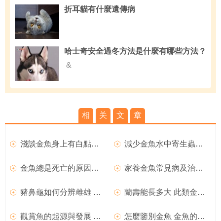
折耳貓有什麼遺傳病
哈士奇安全過冬方法是什麼有哪些方法？
&
相
关
文
章
淺談金魚身上有白點是怎麼回事?
減少金魚水中寄生蟲的方法
金魚總是死亡的原因有哪些
家養金魚常見病及治療方法介紹
豬鼻龜如何分辨雌雄 雄龜尾巴相對較長
蘭壽能長多大 此類金魚的壽命比較短
觀賞魚的起源與發展 我國是金魚的起源地
怎麼鑒別金魚 金魚的六個鑒別要點