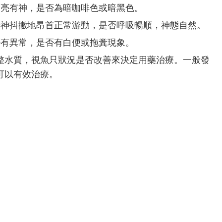
明亮有神，是否為暗咖啡色或暗黑色。
精神抖擻地昂首正常游動，是否呼吸暢順，神態自然。
否有異常，是否有白便或拖糞現象。
整水質，視魚只狀況是否改善來決定用藥治療。一般發
可以有效治療。