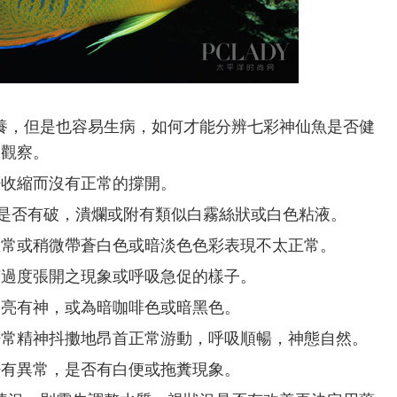
養，但是也容易生病，如何才能分辨七彩神仙魚是否健
來觀察。
否收縮而沒有正常的撐開。
)是否有破，潰爛或附有類似白霧絲狀或白色粘液。
正常或稍微帶蒼白色或暗淡色色彩表現不太正常。
有過度張開之現象或呼吸急促的樣子。
明亮有神，或為暗咖啡色或暗黑色。
否常精神抖擻地昂首正常游動，呼吸順暢，神態自然。
否有異常，是否有白便或拖糞現象。