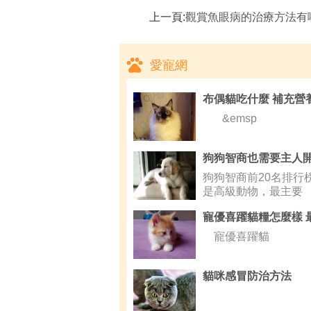
上一頁:
觀賞魚眼病的治療方法有哪些,觀賞魚失明
愛寵網
&emsp
狗狗智商前20名排行
是高級動物，最主要
寵優喜躍貓
貓咪感冒防治方法