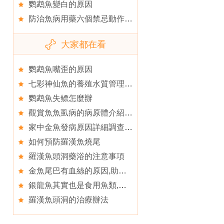
鹦鹉魚變白的原因
防治魚病用藥六個禁忌動作,為什麼觀賞魚用藥不奏效
大家都在看
鹦鹉魚嘴歪的原因
七彩神仙魚的養殖水質管理,七彩神仙魚發病的五大原因
鹦鹉魚失鳔怎麼辦
觀賞魚魚虱病的病原體介紹,觀賞魚魚虱病的症狀表現
家中金魚發病原因詳細調查,春季金魚的防病原則
如何預防羅漢魚燒尾
羅漢魚頭洞藥浴的注意事項
金魚尾巴有血絲的原因,助金魚“青春常駐”
銀龍魚其實也是食用魚類,銀龍魚可以食用嗎
羅漢魚頭洞的治療辦法