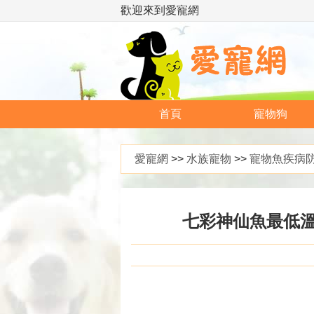
歡迎來到愛寵網
首頁
寵物狗
愛寵網
>>
水族寵物
>>
寵物魚疾病
七彩神仙魚最低溫