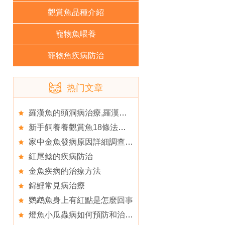
觀賞魚品種介紹
寵物魚喂養
寵物魚疾病防治
热门文章
羅漢魚的頭洞病治療,羅漢魚得了頭洞病怎麼辦
新手飼養養觀賞魚18條法則,觀賞魚
家中金魚發病原因詳細調查,春季金魚的防病原則
紅尾鲶的疾病防治
金魚疾病的治療方法
錦鯉常見病治療
鹦鹉魚身上有紅點是怎麼回事
燈魚小瓜蟲病如何預防和治療,燈魚怎麼養