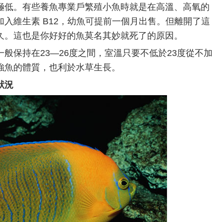
極低。有些養魚專業戶繁殖小魚時就是在高溫、高氧的
入維生素 B12，幼魚可提前一個月出售。但離開了這
久。這也是你好好的魚莫名其妙就死了的原因。
般保持在23—26度之間，室溫只要不低於23度從不加
強魚的體質，也利於水草生長。
狀況