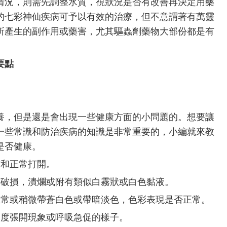
情況，則需先調整水質，視狀況是否有改善再決定用藥
的七彩神仙疾病可予以有效的治療，但不意謂著有萬靈
所產生的副作用或藥害，尤其驅蟲劑藥物大部份都是有
要點
養，但是還是會出現一些健康方面的小問題的。想要讓
一些常識和防治疾病的知識是非常重要的，小編就來教
是否健康。
縮和正常打開。
有破損，潰爛或附有類似白霧狀或白色黏液。
正常或稍微帶蒼白色或帶暗淡色，色彩表現是否正常。
過度張開現象或呼吸急促的樣子。