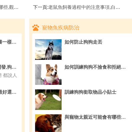
的原因有哪些
下一頁:
老鼠魚飼養過程中的注意事項,白鼠魚的養護要點
寵物魚疾病防治
布偶貓吃什麼 補充營養一樣非常重要
如何防止狗狗走丟
狗狗智商也需要主人開發,狗狗智商前20名排行榜
如何訓練狗狗不撿食和拒絕陌生人的食物
榜 都說人
寵優喜躍貓糧怎麼樣 最好選擇進口天然糧
訓練狗狗銜取物品小貼士
與寵物太親近可能會有哪些問題