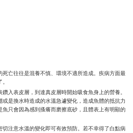
的死亡往往是混養不慎、環境不適所造成。疾病方面最
了。
表鑽入表皮層，到達真皮層時開始吸食魚身上的營養。
穩或是換水時造成的水溫急遽變化，造成魚體的抵抗力
是魚只會因為感到搔癢而磨擦底砂，且體表上有明顯的
密切注意水溫的變化即可有效預防。若不幸得了白點病