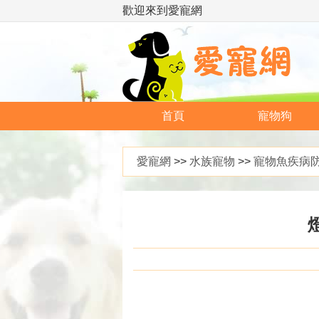
歡迎來到愛寵網
首頁
寵物狗
愛寵網
>>
水族寵物
>>
寵物魚疾病