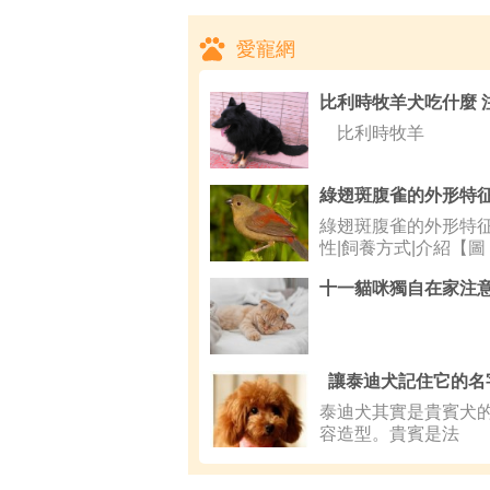
愛寵網
比利時牧羊
綠翅斑腹雀的外形特征
性|飼養方式|介紹【圖
十一貓咪獨自在家注
讓泰迪犬記住它的名
泰迪犬其實是貴賓犬
容造型。貴賓是法