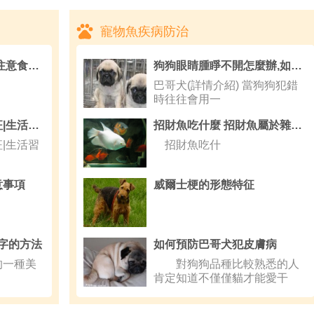
寵物魚疾病防治
比利時牧羊犬吃什麼 注意食物合理搭配
狗狗眼睛腫睜不開怎麼辦,如何讓狗狗適應狗狗牙膏
巴哥犬(詳情介紹) 當狗狗犯錯
時往往會用一
綠翅斑腹雀的外形特征|生活習性|飼養方式|介紹,鳥種
招財魚吃什麼 招財魚屬於雜食性動物
|生活習
招財魚吃什
意事項
威爾士梗的形態特征
字的方法
如何預防巴哥犬犯皮膚病
的一種美
對狗狗品種比較熟悉的人
肯定知道不僅僅貓才能愛干
淨、挑剔環