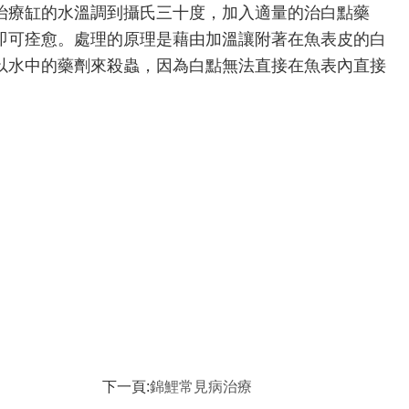
治療缸的水溫調到攝氏三十度，加入適量的治白點藥
即可痊愈。處理的原理是藉由加溫讓附著在魚表皮的白
以水中的藥劑來殺蟲，因為白點無法直接在魚表內直接
下一頁:
錦鯉常見病治療