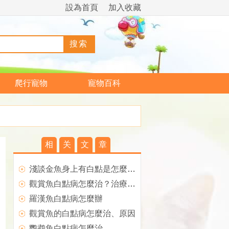
設為首頁
加入收藏
爬行寵物
寵物百科
相
关
文
章
淺談金魚身上有白點是怎麼回事?
觀賞魚白點病怎麼治？治療白點病特效方法
羅漢魚白點病怎麼辦
觀賞魚的白點病怎麼治、原因
鹦鹉魚白點病怎麼治