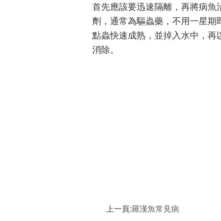
首先應該要迅速隔離，再將病魚
劑，通常為驅蟲藥，不用一星期
點蟲快速成熟，並掉入水中，再
消除。
上一頁:
羅漢魚常見病