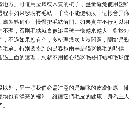
些地方。可選用金屬或木質的梳子，盡量避免使用塑料
過程中如果發現有毛結，千萬不能使勁拔，這樣會弄痛
，應多點耐心，慢慢把毛結解開。如果實在不行可以用
之不理，否則毛結就會像滾雪球一樣越來越大。對於短
了，不過如果您有空，多梳理幾次也沒問題，關鍵是動
軟毛刷。特別要提到的是春秋兩季是貓咪換毛的時候，
通過上面的護理，您就不用擔心貓咪毛發打結和毛球症
以外，另一項我們必需注意的是貓咪的皮膚健康。擁
寵物也有漂亮的權利，維護它們毛皮的健康，身為主人
了。