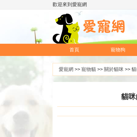
歡迎來到愛寵網
首頁
寵物狗
愛寵網
>>
寵物貓
>>
關於貓咪
>>
貓
貓咪