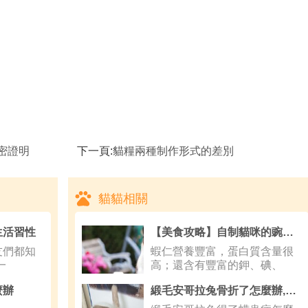
密證明
下一頁:
貓糧兩種制作形式的差別
貓貓相關
生活習性
【美食攻略】自制貓咪的豌豆蝦仁飯
們都知
蝦仁營養豐富，蛋白質含量很
一
高；還含有豐富的鉀、碘、
鎂、磷等礦物
麼辦
緞毛安哥拉兔骨折了怎麼辦,安哥拉