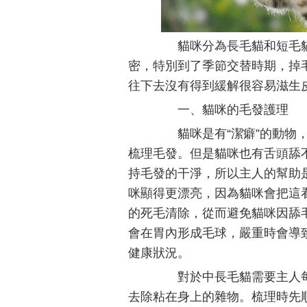
貓咪分為長毛貓和短毛貓
密，特別到了季節交替時期，掉
往下去沒有得到緩解很容易滋生
一、貓咪的毛發護理
貓咪是有“潔癖”的動物，
梳理毛發。但是貓咪也有舌頭舔
持毛發的干淨，所以主人的幫助
咪顯得更漂亮，因為貓咪會把這
的死毛清除，從而避免貓咪因舔
會在胃內形成毛球，嚴重時會導
健康狀況。
對於中長毛貓需要主人每
去除粘在身上的雜物。梳理時先