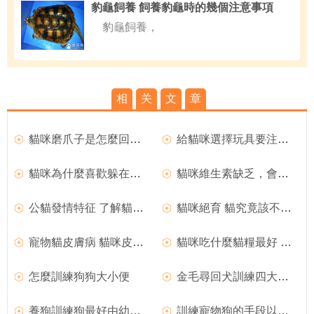
豹龜飼養 飼養豹龜時的幾個注意事項
豹龜飼養，
相
关
文
章
貓咪磨爪子是怎麼回事？
給貓咪選擇玩具要注意哪些事項呢
貓咪為什麼喜歡躲在箱子裡
貓咪維生素缺乏，會導致什麼樣的後果？
公貓發情特征 了解貓咪的性成熟期
貓咪絕育 貓究竟該不該做絕育
寵物貓皮膚病 貓咪皮膚病有哪些
貓咪吃什麼貓糧最好 貓咪貓糧分類
怎麼訓練狗狗大小便
金毛尋回犬訓練四大攻略
養狗訓練狗最好由幼犬開始
訓練寵物狗的手段以及原則