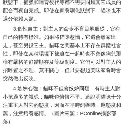
狀態下，捕獵和哺育後代等都不需要同類其它成員的
配合而獨自完成。即使在家養馴化狀態下，貓咪也不
過分依賴人類。
3.個性自主：對主人的命令不盲目地服從，它有
自己的特有標准。如果將貓咪惹惱，它還會離家出
走，甚至另投它主。貓咪之間基本上不存在群體社會
性，即使在某種環境下被迫在一起時也不會像狗兒那
樣有嚴格的群體順存及等級制度。它們可以對主人的
招呼置之不理、莫不關心，但只要想起美味家肴時會
突然做出反映。
4.嫉妒心強：貓咪不但會嫉妒同類，有時主人對
小孩過多的親昵，貓咪也憤憤不平。這說明貓咪十分
注重主人對它的態度，因而在平時飼養時，應態度和
藹，注意培養感情。（圖片來源：PConline攝影部
落）