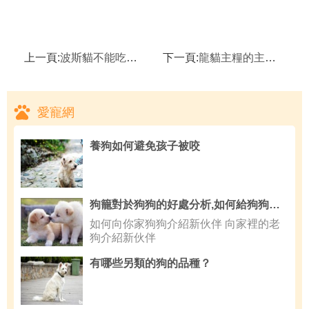
上一頁:
波斯貓不能吃的東西有哪些,波斯貓喂食需要注意什麼
下一頁:
龍貓主糧的主要成分,龍貓不喝水怎麼辦
愛寵網
養狗如何避免孩子被咬
狗籠對於狗狗的好處分析,如何給狗狗挑選安全的玩具
如何向你家狗狗介紹新伙伴 向家裡的老
狗介紹新伙伴
有哪些另類的狗的品種？