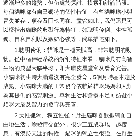
逐漸增多的趨勢，但仍處於探討、摸索和討論階段。
每個貓咪都有自己獨特的個性特征。有些貓咪膽小與
冒失並存，順存及固執同在。盡管如此，我們還是可
以概括出貓咪的典型行為特征，如聰明伶俐、生性孤
獨、自私自利以及嫉妒心強等，簡單描述如下。
1.聰明伶俐：貓咪是一種天賦高，非常聰明的動
物。從中樞神經系統的解剖特征來看，貓咪具有高智
生物的典型大腦半球，即大腦皮層豐富及發育完善。
小貓咪初生時大腦還沒有完全發育，5個月時基本趨於
成熟。小貓咪大腦的正常發育依賴於貓咪媽媽和人類
為其提供的感覺刺激。單獨生活和營養不足可妨礙小
貓咪大腦及智力的發育與完善。
2.天性孤獨、獨立性強：野生貓咪喜歡孤獨而自
由地生活，除發情交配外，很少三五成群地一起棲
息，有浪跡天涯的特性。貓咪的獨立性很強。在野生