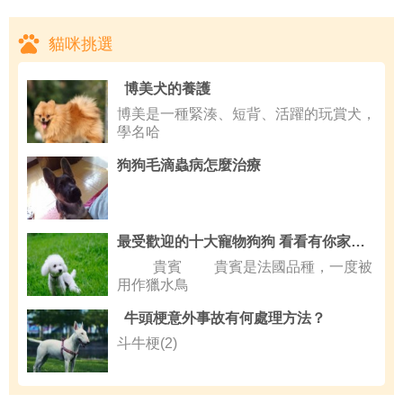
貓咪挑選
博美犬的養護
博美是一種緊湊、短背、活躍的玩賞犬，
學名哈
狗狗毛滴蟲病怎麼治療
最受歡迎的十大寵物狗狗 看看有你家寶寶沒？
貴賓 貴賓是法國品種，一度被
用作獵水鳥
牛頭梗意外事故有何處理方法？
斗牛梗(2)