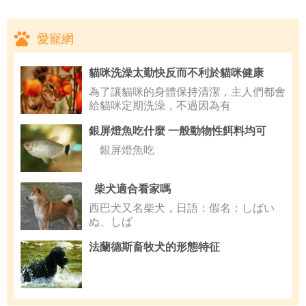
愛寵網
貓咪洗澡太勤快反而不利於貓咪健康
為了讓貓咪的身體保持清潔，主人們都會
給貓咪定期洗澡，不過因為有
銀屏燈魚吃什麼 一般動物性餌料均可
銀屏燈魚吃
柴犬適合看家嗎
西巴犬又名柴犬，日語：假名：しばい
ぬ、しば
法蘭德斯畜牧犬的形態特征