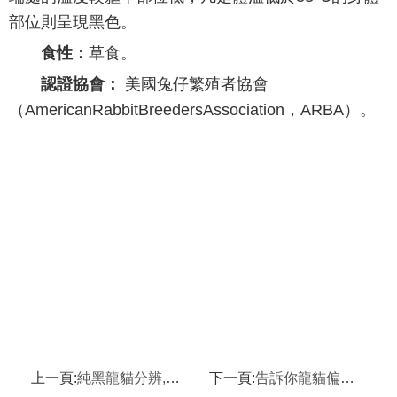
部位則呈現黑色。
食性：
草食。
認證協會：
美國兔仔繁殖者協會
（AmericanRabbitBreedersAssociation，ARBA）。
上一頁:
純黑龍貓分辨,如何從外觀上判斷龍貓年齡
下一頁:
告訴你龍貓偏瘦的幾大原因,龍貓大概多少錢一只