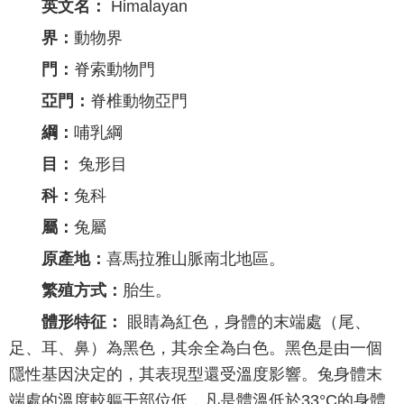
英文名：
Himalayan
界：
動物界
門：
脊索動物門
亞門：
脊椎動物亞門
綱：
哺乳綱
目：
兔形目
科：
兔科
屬：
兔屬
原產地：
喜馬拉雅山脈南北地區。
繁殖方式：
胎生。
體形特征：
眼睛為紅色，身體的末端處（尾、
足、耳、鼻）為黑色，其余全為白色。黑色是由一個
隱性基因決定的，其表現型還受溫度影響。兔身體末
端處的溫度較軀干部位低，凡是體溫低於33°C的身體