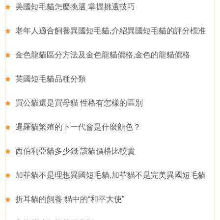
美國短毛貓怎麼挑選 掌握挑選技巧
老年人適合飼養異國短毛貓,介紹異國短毛貓的評分標准
金色龍貓區分方法及金色龍貓價格,金色的龍貓價格
英國短毛貓品種分類
買公貓還是買母貓 性格有怎樣的區別
暹羅貓繁殖的下一代會是什麼顏色？
西伯利亞貓多少錢 該貓價格比較貴
加菲貓不是理想異國短毛貓,加菲貓不是完美異國短毛貓
折耳貓的飼養 貓中的“和平大使”