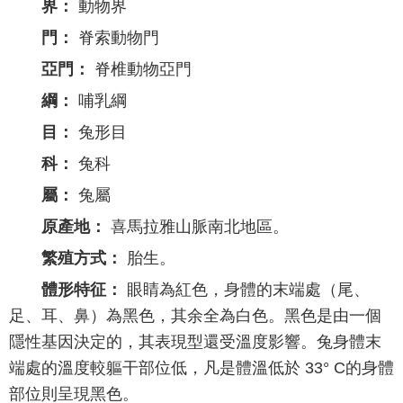
界：
動物界
門：
脊索動物門
亞門：
脊椎動物亞門
綱：
哺乳綱
目：
兔形目
科：
兔科
屬：
兔屬
原產地：
喜馬拉雅山脈南北地區。
繁殖方式：
胎生。
體形特征：
眼睛為紅色，身體的末端處（尾、
足、耳、鼻）為黑色，其余全為白色。黑色是由一個
隱性基因決定的，其表現型還受溫度影響。兔身體末
端處的溫度較軀干部位低，凡是體溫低於 33° C的身體
部位則呈現黑色。