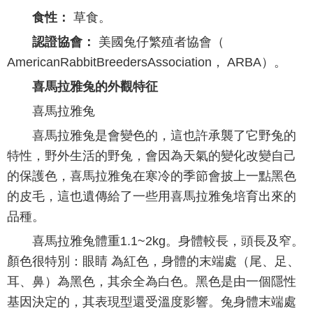
食性：
草食。
認證協會：
美國兔仔繁殖者協會（
AmericanRabbitBreedersAssociation， ARBA）。
喜馬拉雅兔的外觀特征
喜馬拉雅兔
喜馬拉雅兔是會變色的，這也許承襲了它野兔的
特性，野外生活的野兔，會因為天氣的變化改變自己
的保護色，喜馬拉雅兔在寒冷的季節會披上一點黑色
的皮毛，這也遺傳給了一些用喜馬拉雅兔培育出來的
品種。
喜馬拉雅兔體重1.1~2kg。身體較長，頭長及窄。
顏色很特別：眼睛 為紅色，身體的末端處（尾、足、
耳、鼻）為黑色，其余全為白色。黑色是由一個隱性
基因決定的，其表現型還受溫度影響。兔身體末端處