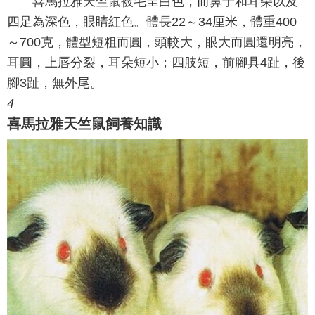
喜馬拉雅天竺鼠被毛呈白色，而鼻子和耳朵以及
四足為深色，眼睛紅色。體長22～34厘米，體重400
～700克，體型短粗而圓，頭較大，眼大而圓還明亮，
耳圓，上唇分裂，耳朵短小；四肢短，前腳具4趾，後
腳3趾，無外尾。
4
喜馬拉雅天竺鼠飼養知識