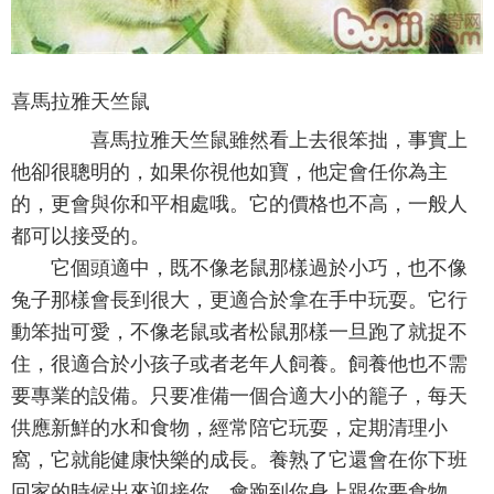
喜馬拉雅天竺鼠
喜馬拉雅天竺鼠雖然看上去很笨拙，事實上
他卻很聰明的，如果你視他如寶，他定會任你為主
的，更會與你和平相處哦。它的價格也不高，一般人
都可以接受的。
它個頭適中，既不像老鼠那樣過於小巧，也不像
兔子那樣會長到很大，更適合於拿在手中玩耍。它行
動笨拙可愛，不像老鼠或者松鼠那樣一旦跑了就捉不
住，很適合於小孩子或者老年人飼養。飼養他也不需
要專業的設備。只要准備一個合適大小的籠子，每天
供應新鮮的水和食物，經常陪它玩耍，定期清理小
窩，它就能健康快樂的成長。養熟了它還會在你下班
回家的時候出來迎接你，會跑到你身上跟你要食物