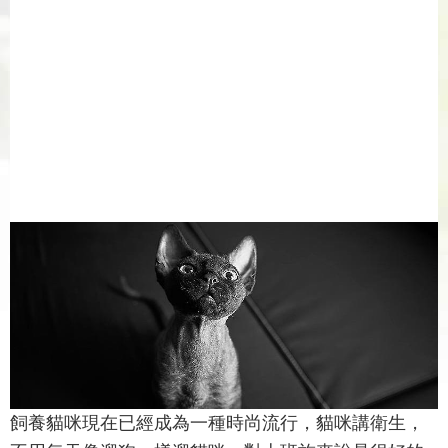
飼養貓咪現在已經成為一種時尚流行，貓咪講衛生，