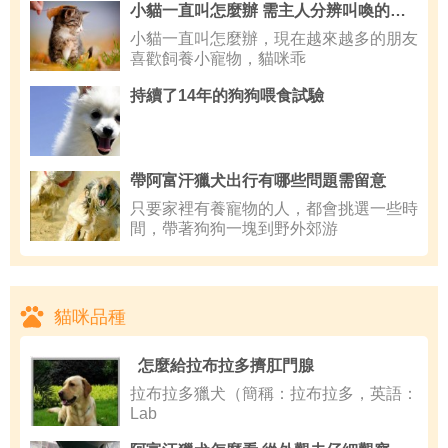
小貓一直叫怎麼辦 需主人分辨叫喚的原因
小貓一直叫怎麼辦，現在越來越多的朋友
喜歡飼養小寵物，貓咪乖
持續了14年的狗狗喂食試驗
帶阿富汗獵犬出行有哪些問題需留意
只要家裡有養寵物的人，都會挑選一些時
間，帶著狗狗一塊到野外郊游
貓咪品種
怎麼給拉布拉多擠肛門腺
拉布拉多獵犬（簡稱：拉布拉多，英語：
Lab