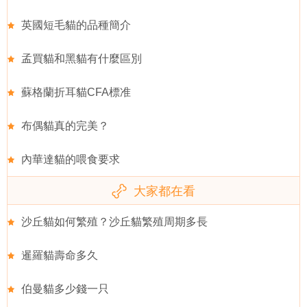
英國短毛貓的品種簡介
孟買貓和黑貓有什麼區別
蘇格蘭折耳貓CFA標准
布偶貓真的完美？
內華達貓的喂食要求
大家都在看
沙丘貓如何繁殖？沙丘貓繁殖周期多長
暹羅貓壽命多久
伯曼貓多少錢一只