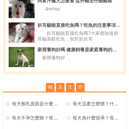
阿富汗獵犬怎麼看 從外觀去仔細觀察
&emsp
折耳貓能直接吃魚嗎？吃魚的注意事項有哪些？
折耳貓能直接吃魚嗎?大家都知道折
耳貓喜歡吃魚，魚對於折耳
家裡養狗好嗎 健康飼養是家庭養狗的保障
家裡養狗好
相
关
文
章
母犬無乳原因是什麼？母犬產後無奶如何治療？
母犬流產怎麼辦？什麼原因導致母犬流產？
母犬不孕怎麼辦？母犬不孕的原因是什麼？
母犬為什麼假孕？母犬假孕如何預防？