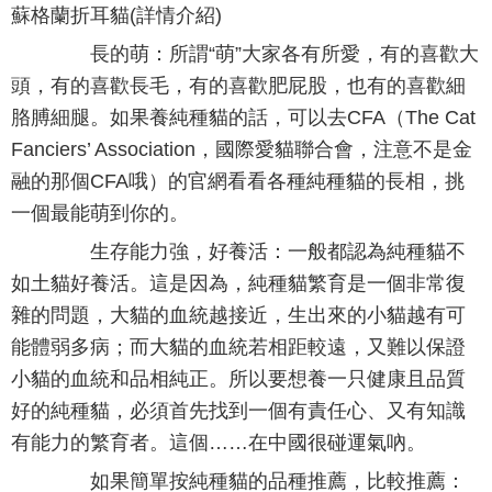
蘇格蘭折耳貓(詳情介紹)
長的萌：所謂“萌”大家各有所愛，有的喜歡大
頭，有的喜歡長毛，有的喜歡肥屁股，也有的喜歡細
胳膊細腿。如果養純種貓的話，可以去CFA（The Cat
Fanciers’ Association，國際愛貓聯合會，注意不是金
融的那個CFA哦）的官網看看各種純種貓的長相，挑
一個最能萌到你的。
生存能力強，好養活：一般都認為純種貓不
如土貓好養活。這是因為，純種貓繁育是一個非常復
雜的問題，大貓的血統越接近，生出來的小貓越有可
能體弱多病；而大貓的血統若相距較遠，又難以保證
小貓的血統和品相純正。所以要想養一只健康且品質
好的純種貓，必須首先找到一個有責任心、又有知識
有能力的繁育者。這個……在中國很碰運氣吶。
如果簡單按純種貓的品種推薦，比較推薦：