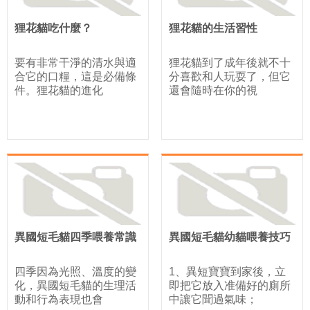
狸花貓吃什麼？
狸花貓的生活習性
要有非常干淨的清水與適
狸花貓到了成年後就不十
合它的口糧，這是必備條
分喜歡和人玩耍了，但它
件。狸花貓的進化
還會隨時在你的視
異國短毛貓四季喂養常識
異國短毛貓幼貓喂養技巧
四季因為光照、溫度的變
1、異短寶寶到家後，立
化，異國短毛貓的生理活
即把它放入准備好的廁所
動和行為表現也會
中讓它聞過氣味；