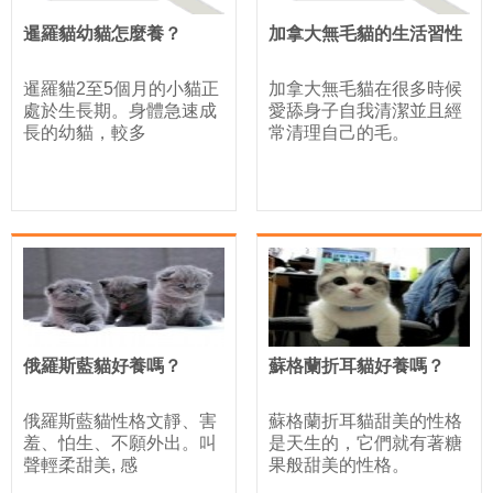
暹羅貓幼貓怎麼養？
加拿大無毛貓的生活習性
暹羅貓2至5個月的小貓正
加拿大無毛貓在很多時候
處於生長期。身體急速成
愛舔身子自我清潔並且經
長的幼貓，較多
常清理自己的毛。
俄羅斯藍貓好養嗎？
蘇格蘭折耳貓好養嗎？
俄羅斯藍貓性格文靜、害
蘇格蘭折耳貓甜美的性格
羞、怕生、不願外出。叫
是天生的，它們就有著糖
聲輕柔甜美, 感
果般甜美的性格。