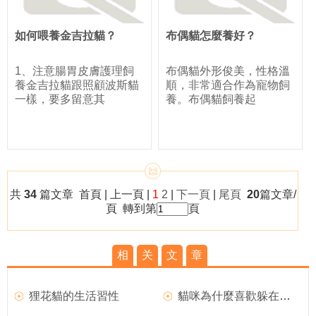
如何喂養金吉拉貓？
布偶貓怎麼養好？
1、注意腸胃皮膚護理飼
布偶貓外形俊美，性格溫
養金吉拉貓跟照顧波斯貓
順，非常適合作為寵物飼
一樣，要多留意其
養。布偶貓飼養起
共
34
篇文章 首頁 | 上一頁 |
1
2
|
下一頁
|
尾頁
20
篇文章/
頁 轉到第
頁
相
关
文
章
狸花貓的生活習性
貓咪為什麼喜歡躲在箱子裡