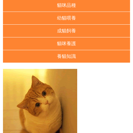
貓咪品種
幼貓喂養
成貓飼養
貓咪養護
養貓知識