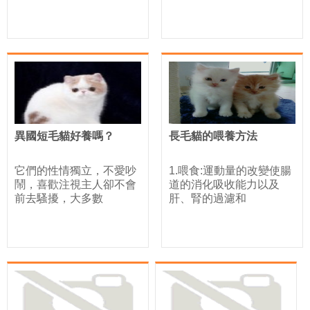
異國短毛貓好養嗎？
長毛貓的喂養方法
它們的性情獨立，不愛吵
1.喂食:運動量的改變使腸
鬧，喜歡注視主人卻不會
道的消化吸收能力以及
前去騷擾，大多數
肝、腎的過濾和