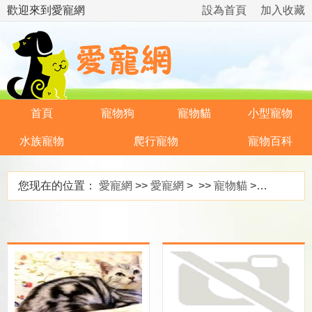
歡迎來到愛寵網
設為首頁
加入收藏
首頁
寵物狗
寵物貓
小型寵物
水族寵物
爬行寵物
寵物百科
您现在的位置：
愛寵網
>>
愛寵網
> >>
寵物貓
>>
貓咪喂養