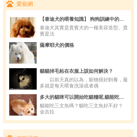
愛寵網
【泰迪犬的喂養知識】 狗狗訓練中的錯誤方法
泰迪犬其實是貴賓犬的一種美容造型。貴
賓是法
薩摩耶犬的價格
貓貓掉毛粘在衣服上該如何解決？
以前天真的以為，寵物很好飼養，最
多就是每天喂食洗澡或者偶
多大的貓咪可以開始吃貓糧呢,貓能吃三文魚嗎
貓能吃三文魚嗎？貓吃三文魚好不好？
金吉拉