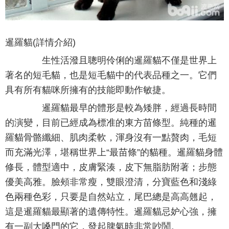
暹羅貓(詳情介紹)
生性活潑且聰明伶俐的暹羅貓不僅是世界上
著名的短毛貓，也是短毛貓中的代表品種之一。它們
具有所有貓咪所擁有的技能即動作敏捷。
暹羅貓最早的體形是較為矮胖，經過長時間
的演變，目前已經成為標准的東方苗條型。純種的暹
羅貓骨骼纖細、肌肉柔軟，渾身沒有一點贅肉，毛短
而充滿光澤，堪稱世界上“最苗條”的貓種。暹羅貓身體
修長，體型適中，皮膚緊湊，皮下無脂肪附著；步態
優美高雅。臉頰非常瘦，雙眼澄清，分寶藍色和淺綠
色兩種色彩，只要是自然站立，尾巴總是高高翹起，
這是暹羅貓最顯著的遺傳特性。暹羅貓忌妒心強，擁
有一副大嗓門的它，發起脾氣時非常吵鬧。