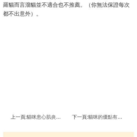
羅貓而言溜貓並不適合也不推薦。（你無法保證每次
都不出意外）。
上一頁:
貓咪患心肌炎的日常護理
下一頁:
貓咪的優點有哪些