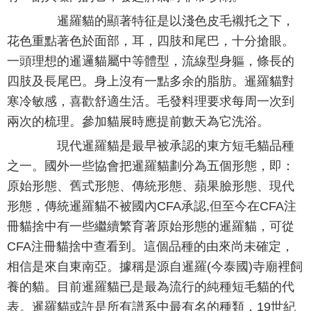
暹羅貓的顯著特征是以淺色皮毛襯托之下，
花色重點著色於面部，耳，四肢和尾巴，十分搶眼。
一頭理想的暹邏貓屬中等體型，流線型身軀，條長的
四肢及長尾巴。身上沒有一點多余的脂肪。暹羅貓對
寒冷敏感，喜歡舒適生活。毛發料理要求每周一次到
兩次的梳理。參加貓展時應提前數天為它洗浴。
現代暹羅貓是最早被承認的東方短毛貓品種
之一。國外一些協會把暹羅貓劃分為五個形態，即：
原始形態、舊式形態、傳統形態、蘋果臉形態、現代
形態，傳統暹羅貓不被國內CFA承認,但至今在CFA注
冊貓捨中有一些繼續繁育著原始形態的暹羅貓，可從
CFA注冊貓捨中查看到。這個品種的由來尚未確定，
相信是來自東南亞。據稱是源自暹羅(今泰國)寺廟裡飼
養的貓。目前暹羅貓已是最為流行的純種短毛貓的代
表。暹羅貓或許是所有譜系中最有名的種類，19世紀