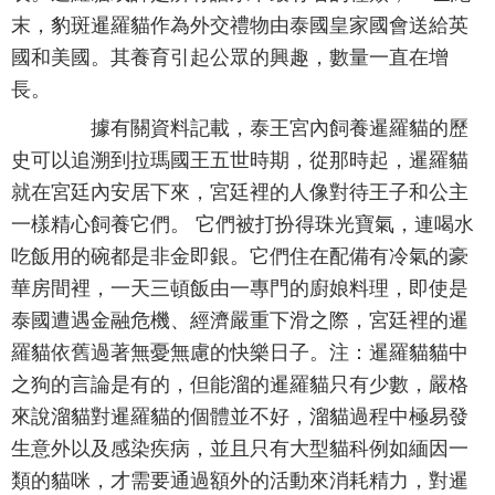
末，豹斑暹羅貓作為外交禮物由泰國皇家國會送給英
國和美國。其養育引起公眾的興趣，數量一直在增
長。
據有關資料記載，泰王宮內飼養暹羅貓的歷
史可以追溯到拉瑪國王五世時期，從那時起，暹羅貓
就在宮廷內安居下來，宮廷裡的人像對待王子和公主
一樣精心飼養它們。 它們被打扮得珠光寶氣，連喝水
吃飯用的碗都是非金即銀。它們住在配備有冷氣的豪
華房間裡，一天三頓飯由一專門的廚娘料理，即使是
泰國遭遇金融危機、經濟嚴重下滑之際，宮廷裡的暹
羅貓依舊過著無憂無慮的快樂日子。注：暹羅貓貓中
之狗的言論是有的，但能溜的暹羅貓只有少數，嚴格
來說溜貓對暹羅貓的個體並不好，溜貓過程中極易發
生意外以及感染疾病，並且只有大型貓科例如緬因一
類的貓咪，才需要通過額外的活動來消耗精力，對暹