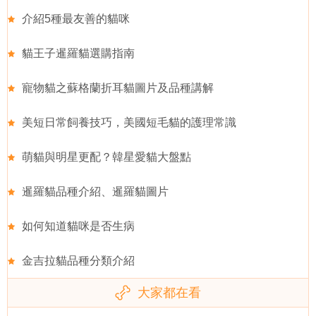
介紹5種最友善的貓咪
貓王子暹羅貓選購指南
寵物貓之蘇格蘭折耳貓圖片及品種講解
美短日常飼養技巧，美國短毛貓的護理常識
萌貓與明星更配？韓星愛貓大盤點
暹羅貓品種介紹、暹羅貓圖片
如何知道貓咪是否生病
金吉拉貓品種分類介紹
大家都在看