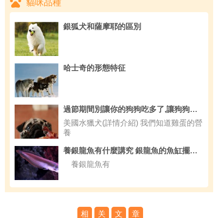
貓咪品種
銀狐犬和薩摩耶的區別
哈士奇的形態特征
過節期間別讓你的狗狗吃多了,讓狗狗只吃你給的食物
美國水獵犬(詳情介紹) 我們知道雞蛋的營
養
養銀龍魚有什麼講究 銀龍魚的魚缸擺放位置
養銀龍魚有
相
关
文
章