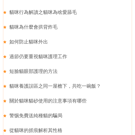
貓咪行為解讀之貓咪為啥愛舔毛
貓咪為什麼會拱背炸毛
如何防止貓咪外出
過節仍要重視貓咪護理工作
短臉貓眼部護理的方法
貓咪養護誤區之同一屋檐下，共吃一碗飯？
關於貓咪貓砂使用的注意事項有哪些
警惕免費送純種貓的騙局
從貓咪的抓痕解析其性格