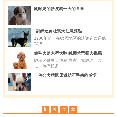
剛斷奶的沙皮狗一天的食量
訓練迷你杜賓犬注意要點
1900年前，在德國地區的這類狗曾是默
默無
金毛犬是大型犬嗎,純種犬營養大揭秘
純種犬營養大揭秘 貴賓、雪納瑞、金
毛、拉布拉多、
一例公犬膀胱尿道結石手術的感悟
相
关
文
章