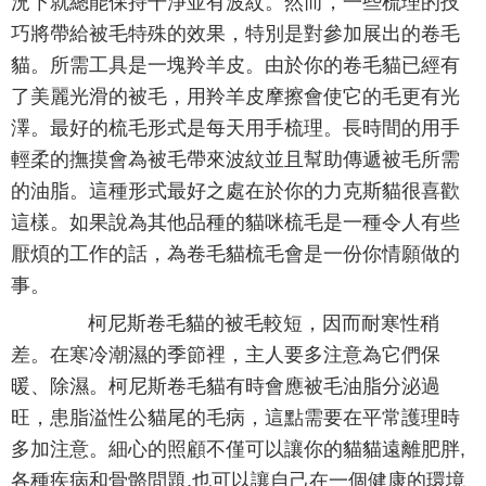
況下就總能保持干淨並有波紋。然而，一些梳理的技
巧將帶給被毛特殊的效果，特別是對參加展出的卷毛
貓。所需工具是一塊羚羊皮。由於你的卷毛貓已經有
了美麗光滑的被毛，用羚羊皮摩擦會使它的毛更有光
澤。最好的梳毛形式是每天用手梳理。長時間的用手
輕柔的撫摸會為被毛帶來波紋並且幫助傳遞被毛所需
的油脂。這種形式最好之處在於你的力克斯貓很喜歡
這樣。如果說為其他品種的貓咪梳毛是一種令人有些
厭煩的工作的話，為卷毛貓梳毛會是一份你情願做的
事。
柯尼斯卷毛貓的被毛較短，因而耐寒性稍
差。在寒冷潮濕的季節裡，主人要多注意為它們保
暖、除濕。柯尼斯卷毛貓有時會應被毛油脂分泌過
旺，患脂溢性公貓尾的毛病，這點需要在平常護理時
多加注意。細心的照顧不僅可以讓你的貓貓遠離肥胖,
各種疾病和骨骼問題,也可以讓自己在一個健康的環境