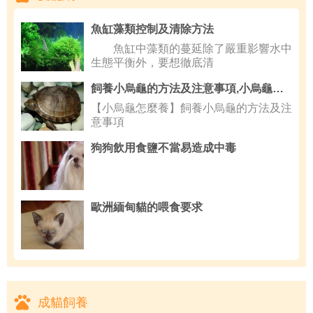
魚缸藻類控制及清除方法
魚缸中藻類的蔓延除了嚴重影響水中
生態平衡外，要想徹底清
飼養小烏龜的方法及注意事項,小烏龜喂食什麼食物
【小烏龜怎麼養】飼養小烏龜的方法及注
意事項
狗狗飲用食鹽不當易造成中毒
歐洲緬甸貓的喂食要求
成貓飼養