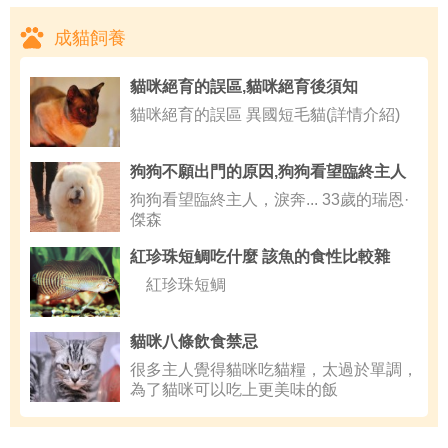
成貓飼養
貓咪絕育的誤區,貓咪絕育後須知
貓咪絕育的誤區 異國短毛貓(詳情介紹)
狗狗不願出門的原因,狗狗看望臨終主人
狗狗看望臨終主人，淚奔... 33歲的瑞恩·
傑森
紅珍珠短鲷吃什麼 該魚的食性比較雜
紅珍珠短鲷
貓咪八條飲食禁忌
很多主人覺得貓咪吃貓糧，太過於單調，
為了貓咪可以吃上更美味的飯