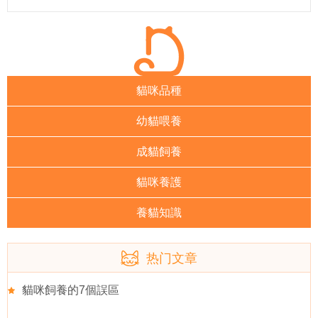
貓咪品種
幼貓喂養
成貓飼養
貓咪養護
養貓知識
热门文章
貓咪飼養的7個誤區