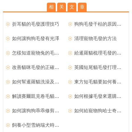
相
关
文
章
折耳貓的毛發護理技巧
狗狗毛發干枯的原因有哪些
如何讓狗狗毛發有光澤
清理寵物毛發的方法
怎樣知道寵物兔的毛發健康與否?
給暹羅貓梳理毛發的三大注意事項
改善貓咪毛發的正確方法
英國短尾貓毛發打理及洗澡方法
如何幫暹羅貓洗澡及梳理毛發？
東方短毛貓要如何養護它的毛發呢?
解讀賽爾凱克卷毛貓的性格特征和毛發概況
如何根據毛發來選購好的聖伯納犬
如何讓狗狗乖乖修剪毛發和指甲的方法
如何給寵物狗哈士奇進行正確的毛發護理？
飼養小型雪納瑞犬時毛發應如何打理