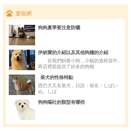
愛寵網
狗狗夏季要注意防曬
伊納寶的介紹以及其他狗糧的介紹
在我們飼養小狗，小貓的過程當中。
商店裡面提供了好多的狗糧
柴犬的性格特點
西巴犬又名柴犬，日語：假名：しばい
ぬ、しば
狗狗嘔吐的類型有哪些