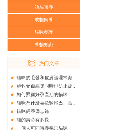
幼貓喂養
成貓飼養
貓咪養護
養貓知識
热门文章
貓咪的毛發和皮膚護理常識
施救受傷貓咪同時也防止被其抓咬
如何照顧好孕產期的貓咪
貓咪為什麼喜歡豎尾巴、貼鼻子
貓咪飼養備忘錄
貓的壽命有多長
一個人可同時養幾只貓咪