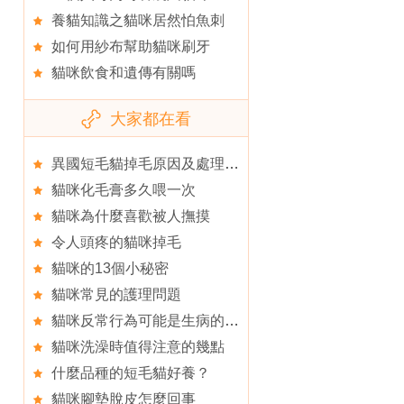
養貓知識之貓咪居然怕魚刺
如何用紗布幫助貓咪刷牙
貓咪飲食和遺傳有關嗎
大家都在看
異國短毛貓掉毛原因及處理方法
貓咪化毛膏多久喂一次
貓咪為什麼喜歡被人撫摸
令人頭疼的貓咪掉毛
貓咪的13個小秘密
貓咪常見的護理問題
貓咪反常行為可能是生病的預兆
貓咪洗澡時值得注意的幾點
什麼品種的短毛貓好養？
貓咪腳墊脫皮怎麼回事