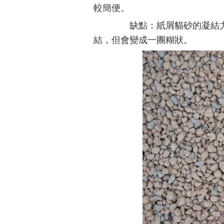
較簡便。
缺點：紙屑貓砂的凝結力
結，但會變成一團糊狀。