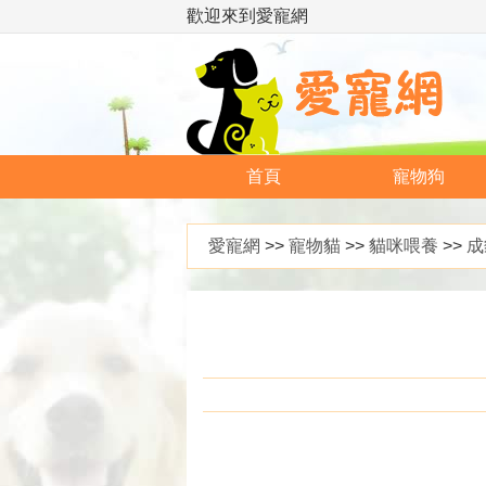
歡迎來到愛寵網
首頁
寵物狗
愛寵網
>>
寵物貓
>>
貓咪喂養
>>
成