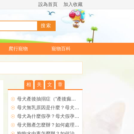
設為首頁
加入收藏
爬行寵物
寵物百科
相
关
文
章
母犬產後抽搦症（“產後癫痫”）如何治療？
母犬無乳原因是什麼？母犬產後無奶如何治療？
母犬為什麼假孕？母犬假孕如何預防？
母犬難產怎麼辦？如何處理難產的狗狗？
狗狗水中毒怎麼辦？如何治療？