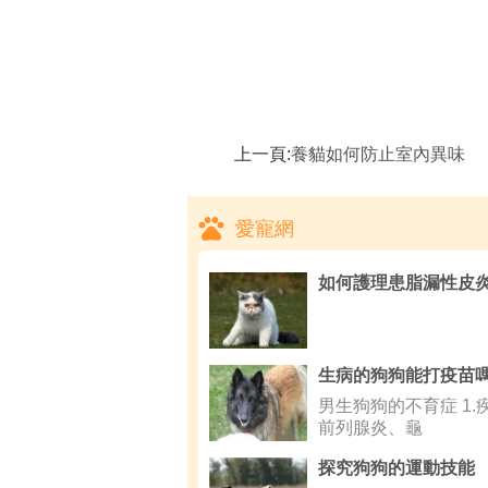
上一頁:
養貓如何防止室內異味
愛寵網
如何護理患脂漏性皮
男生狗狗的不育症 1.
前列腺炎、龜
探究狗狗的運動技能