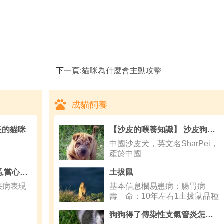
下一頁:
貓咪為什麼會主動攻擊
成貓飼養
炎的貓咪
【沙皮的喂養知識】 沙皮狗種類知多少
中國沙皮犬，英文名SharPei，
產於中國
生病的狗狗能打疫苗嗎,當心狗狗得富貴病
土拔鼠
疾病表現
基本信息欄易患病：腸胃病
壽 命：10年左右1土拔鼠品種
簡介 土
狗狗得了傳染性支氣管炎怎麼辦