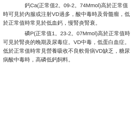
鈣Ca(正常值2。09-2。74Mmol)高於正常值
時可見於內服或注射VD過多，酸中毒時及骨髓瘤，低
於正常值時常見於低血鈣，慢腎炎腎衰。
磷P(正常值1。23-2。07Mmol)高於正常值時
可見於腎炎的晚期及尿毒症。VD中毒，低蛋白血症。
低於正常值時常見營養吸收不良軟骨病VD缺乏，糖尿
病酸中毒時，高磷低鈣飼料。