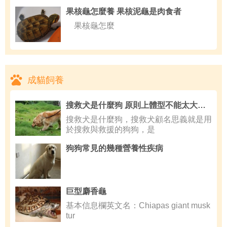
果核龜怎麼養 果核泥龜是肉食者
果核龜怎麼
成貓飼養
搜救犬是什麼狗 原則上體型不能太大或太小
搜救犬是什麼狗，搜救犬顧名思義就是用
於搜救與救援的狗狗，是
狗狗常見的幾種營養性疾病
巨型麝香龜
基本信息欄英文名：Chiapas giant musk
tur