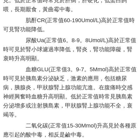
見。低於正常值時常見於肝病，肝硬化，低蛋白飼
喂，長期厭食，黃曲霉中毒。
肌酐CR(正常值60-190Umol/L)高於正常值時
可見腎功能降低。
尿酸Ua(正常值6。8-9。8Umol/L)高於正常值
時可見於腎小球濾過率降低，腎炎，腎功能障礙，腎
衰時升高明顯。
血糖GLU(正常值3。9-7。5Mmol)高於正常值
時可見於胰島素分泌缺乏，激素的應用，包括糖尿
病，胰腺炎，甲狀腺腎上腺功能亢進。在腹痛時交感
神經興奮時血糖升高明顯。低於正常值時常見胰島素
分泌增多或注射胰島素，甲狀腺腎上腺功能不全，衰
竭等。
二氧化碳(正常值15-30Mmol)升高見於各種原
應引起的酸中毒，相反是鹼中毒。