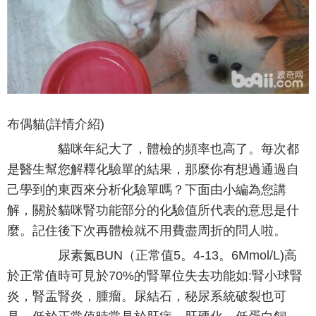
布偶貓(詳情介紹)
貓咪年紀大了，體檢的頻率也高了。每次都
是醫生幫您解釋化驗單的結果，那麼你有想過通過自
己學到的東西來分析化驗單嗎？下面由小編為您講
解，關於貓咪腎功能部分的化驗值所代表的意思是什
麼。記住後下次再體檢就不用費盡周折的問人啦。
尿素氮BUN（正常值5。4-13。6Mmol/L)高
於正常值時可見於70%的腎單位失去功能如:腎小球腎
炎，腎盂腎炎，腫瘤。尿結石，秘尿系統破裂也可