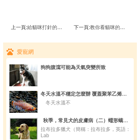
上一頁:
給貓咪打針的正確方法
下一頁:
教你看貓咪的生化化驗報告之肝功能檢查
愛寵網
狗狗腹瀉可能為天氣突變所致
冬天水溫不穩定怎麼辦 覆蓋聚苯乙烯泡沫塑料板
冬天水溫不
秋季，常見犬的皮膚病（二）蠕形螨感染
拉布拉多獵犬（簡稱：拉布拉多，英語：
Lab