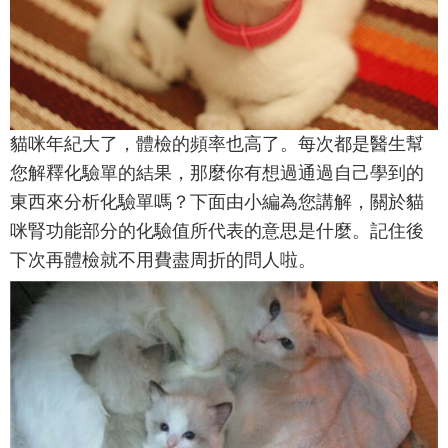
貓咪年紀大了，體檢的頻率也高了。每次都是醫生幫
您解釋化驗單的結果，那麼你有想過通過自己學到的
東西來分析化驗單嗎？下面由小編為您講解，關於貓
咪腎功能部分的化驗值所代表的意思是什麼。記住後
下次再體檢就不用費盡周折的問人啦。