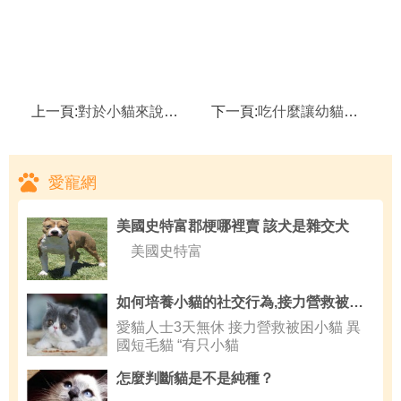
上一頁:
對於小貓來說喂養不宜過飽
下一頁:
吃什麼讓幼貓健康的成長
愛寵網
美國史特富郡梗哪裡賣 該犬是雜交犬
美國史特富
如何培養小貓的社交行為,接力營救被困小貓
愛貓人士3天無休 接力營救被困小貓 異
國短毛貓 “有只小貓
怎麼判斷貓是不是純種？