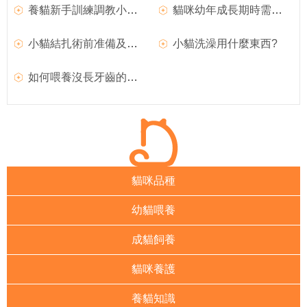
養貓新手訓練調教小貓的七大注意事項
貓咪幼年成長期時需要知道的知識
小貓結扎術前准備及術後護理
小貓洗澡用什麼東西?
如何喂養沒長牙齒的小貓咪
貓咪品種
幼貓喂養
成貓飼養
貓咪養護
養貓知識