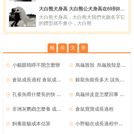
大白熊犬身高 大白熊公犬身高在69到81厘米
大白熊犬身高，大白熊犬我們光聽名字它
的體型就不會小，大白熊
相
关
文
章
小貓眼睛睜不開怎麼辦
烏龜脫殼 烏龜脫殼是它成長的自然現象
倉鼠成長過程 倉鼠成長過程需要注意的事項
銀龍魚能長多大 該魚成長速度比較快
孔雀魚喂什麼長的快 幼魚快速成長喂食技巧
烏龜掉皮是怎麼回事 是小烏龜成長的標志
非洲灰鹦鹉怎麼養 成長過程必須補充維生素
倉鼠寶寶成長過程
飼養龍貓成本估算
小野貓在成長過程中需要學習哪些技能？