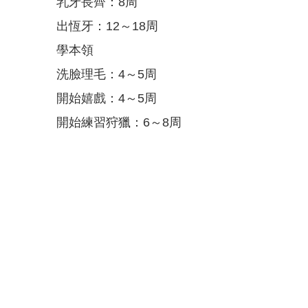
乳牙長齊：8周
出恆牙：12～18周
學本領
洗臉理毛：4～5周
開始嬉戲：4～5周
開始練習狩獵：6～8周