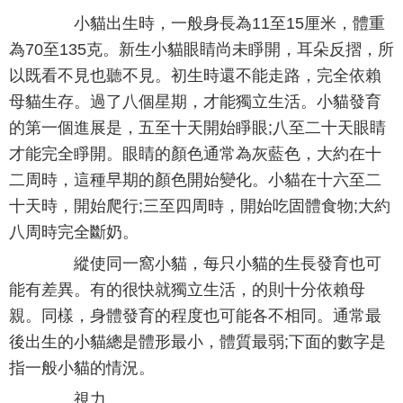
小貓出生時，一般身長為11至15厘米，體重
為70至135克。新生小貓眼睛尚未睜開，耳朵反摺，所
以既看不見也聽不見。初生時還不能走路，完全依賴
母貓生存。過了八個星期，才能獨立生活。小貓發育
的第一個進展是，五至十天開始睜眼;八至二十天眼睛
才能完全睜開。眼睛的顏色通常為灰藍色，大約在十
二周時，這種早期的顏色開始變化。小貓在十六至二
十天時，開始爬行;三至四周時，開始吃固體食物;大約
八周時完全斷奶。
縱使同一窩小貓，每只小貓的生長發育也可
能有差異。有的很快就獨立生活，的則十分依賴母
親。同樣，身體發育的程度也可能各不相同。通常最
後出生的小貓總是體形最小，體質最弱;下面的數字是
指一般小貓的情況。
視力