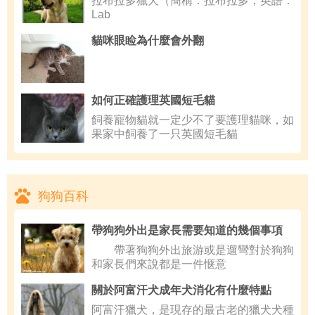
拉布拉多獵犬（簡稱：拉布拉多，英語：
Lab
貓咪眼睑為什麼會外翻
如何正確護理英國短毛貓
飼養寵物貓就一定少不了要護理貓咪，如
果家中飼養了一只英國短毛貓
狗狗百科
帶狗狗外出是家長需要知道的幾個事項
帶著狗狗外出旅游或是遛彎對於狗狗
和家長們來說都是一件惬意
關於阿富汗犬成年犬消化有什麼特點
阿富汗獵犬，是現存的最古老的獵犬犬種