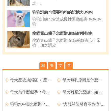
之一。
狗狗訓練也需要狗狗的記憶力,狗狗
狗狗訓練也會造成慢性運動傷害 狗狗 狗
狗
龍貓竄出籠子怎麼辦,龍貓飼養指南
龍貓竄出籠子怎麼辦 龍貓的好奇心非常
強，加之調皮
相
关
文
章
母犬產後抽搦症（“產後癫痫”）如何治療？
母犬無乳原因是什麼？母犬產後無奶如何治療？
母犬為什麼假孕？母犬假孕如何預防？
母犬難產怎麼辦？如何處理難產的狗狗？
狗狗水中毒怎麼辦？如何治療？
“犬髋關節發育不良症”如何治療？