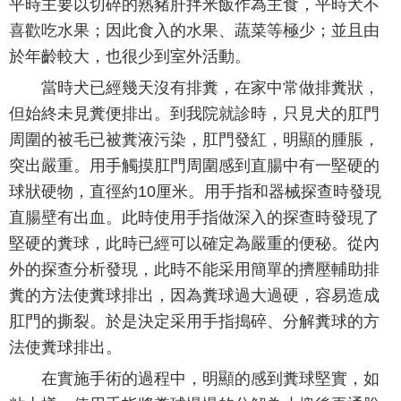
平時主要以切碎的熟豬肝拌米飯作為主食，平時犬不
喜歡吃水果；因此食入的水果、蔬菜等極少；並且由
於年齡較大，也很少到室外活動。
當時犬已經幾天沒有排糞，在家中常做排糞狀，
但始終未見糞便排出。到我院就診時，只見犬的肛門
周圍的被毛已被糞液污染，肛門發紅，明顯的腫脹，
突出嚴重。用手觸摸肛門周圍感到直腸中有一堅硬的
球狀硬物，直徑約10厘米。用手指和器械探查時發現
直腸壁有出血。此時使用手指做深入的探查時發現了
堅硬的糞球，此時已經可以確定為嚴重的便秘。從內
外的探查分析發現，此時不能采用簡單的擠壓輔助排
糞的方法使糞球排出，因為糞球過大過硬，容易造成
肛門的撕裂。於是決定采用手指搗碎、分解糞球的方
法使糞球排出。
在實施手術的過程中，明顯的感到糞球堅實，如