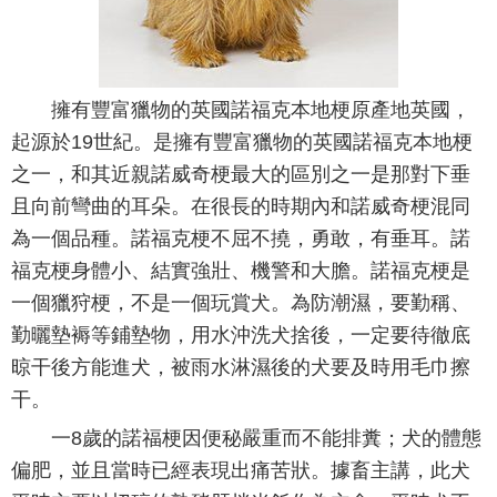
擁有豐富獵物的英國諾福克本地梗原產地英國，
起源於19世紀。是擁有豐富獵物的英國諾福克本地梗
之一，和其近親諾威奇梗最大的區別之一是那對下垂
且向前彎曲的耳朵。在很長的時期內和諾威奇梗混同
為一個品種。諾福克梗不屈不撓，勇敢，有垂耳。諾
福克梗身體小、結實強壯、機警和大膽。諾福克梗是
一個獵狩梗，不是一個玩賞犬。為防潮濕，要勤稱、
勤曬墊褥等鋪墊物，用水沖洗犬捨後，一定要待徹底
晾干後方能進犬，被雨水淋濕後的犬要及時用毛巾擦
干。
一8歲的諾福梗因便秘嚴重而不能排糞；犬的體態
偏肥，並且當時已經表現出痛苦狀。據畜主講，此犬