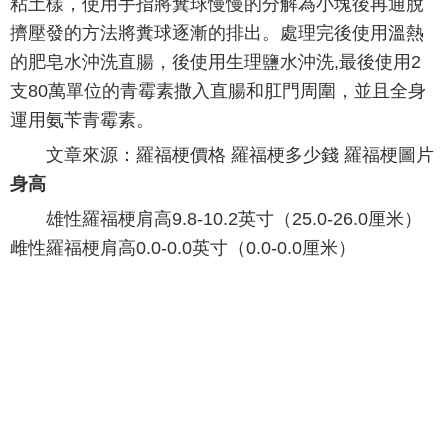
粘土樣，使用手指將糞球慢慢的分解為小塊後再通脫
擠壓發的方法將糞球逐漸的排出。處理完後使用溫熱
的肥皂水沖洗直腸，後使用生理鹽水沖洗,最後使用2
支80萬單位的青霉素撒入直腸和肛門周圍，並且全身
運用氨苄青霉素。
文章來源：羅福梗價格
羅福梗多少錢
羅福梗圖片
身高
雄性羅福梗肩高9.8-10.2英寸（25.0-26.0厘米）
雌性羅福梗肩高0.0-0.0英寸（0.0-0.0厘米）