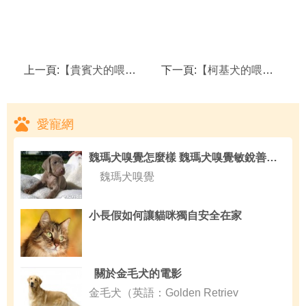
上一頁:
【貴賓犬的喂養知識】 訓練貴賓犬上廁所新思維
下一頁:
【柯基犬的喂養知識】 柯基犬吃便便怎麼辦
愛寵網
魏瑪犬嗅覺怎麼樣 魏瑪犬嗅覺敏銳善於守獵
魏瑪犬嗅覺
小長假如何讓貓咪獨自安全在家
關於金毛犬的電影
金毛犬（英語：Golden Retriev