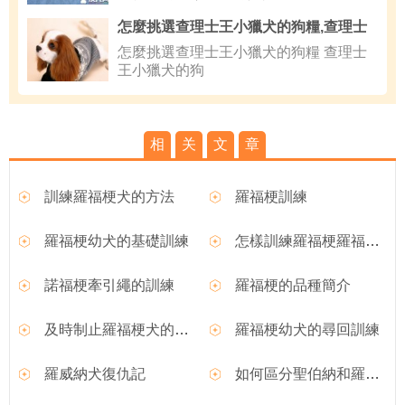
怎麼挑選查理士王小獵犬的狗糧,查理士
怎麼挑選查理士王小獵犬的狗糧 查理士
王小獵犬的狗
相
关
文
章
訓練羅福梗犬的方法
羅福梗訓練
羅福梗幼犬的基礎訓練
怎樣訓練羅福梗羅福梗犬
諾福梗牽引繩的訓練
羅福梗的品種簡介
及時制止羅福梗犬的錯誤行為
羅福梗幼犬的尋回訓練
羅威納犬復仇記
如何區分聖伯納和羅威納