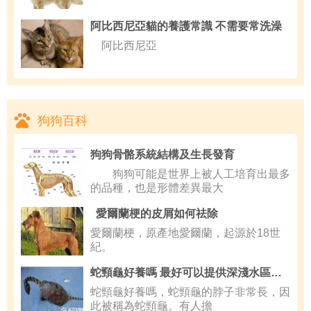
阿比西尼亞貓的養護常識 不需要常洗澡
阿比西尼亞
狗狗百科
狗狗骨骼系統結構及生長發育
狗狗可能是世界上被人工培育出最多
的品種，也是形體差異最大
愛爾蘭梗的皮屑如何祛除
愛爾蘭梗，原產地愛爾蘭，起源於18世
紀。
蛇頸龜好養嗎 最好可以提供深淺水區域給它們
蛇頸龜好養嗎，蛇頸龜的脖子非常長，因
此被稱為蛇頸龜。有人擔