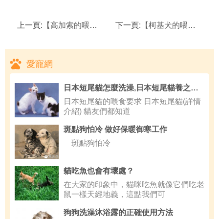
上一頁:
【高加索的喂養知識】 高加索的四季護理
下一頁:
【柯基犬的喂養知識】 喂養小柯基犬是需甚加注意
愛寵網
日本短尾貓怎麼洗澡,日本短尾貓養之前要准備什麼
日本短尾貓的喂食要求 日本短尾貓(詳情
介紹) 貓友們都知道
斑點狗怕冷 做好保暖御寒工作
斑點狗怕冷
貓吃魚也會有壞處？
在大家的印象中，貓咪吃魚就像它們吃老
鼠一樣天經地義，這點我們可
狗狗洗澡沐浴露的正確使用方法