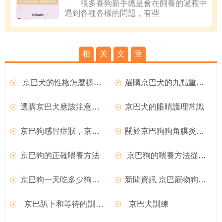
很多養狗新手總是會在飼養的過程中
遇到各種各樣的問題，有些
相
关
文
章
京巴犬的性格怎麼樣它性情溫順嗎
選購京巴犬的九點重要原則
選購京巴犬應該注意哪些問題
京巴犬的眼睛護理常識
京巴狗感冒症狀，京巴狗感冒治療方法
關於京巴狗狗角膜炎的檢查及診斷
京巴狗的正確喂養方法
京巴狗的喂養方法從飲食開始
京巴狗一天吃多少狗糧？京巴狗喂養注意事項
新聞資訊 京巴寵物狗咬人事件是最多的
京巴趴下和等待的訓練怎樣進行？
京巴犬訓練