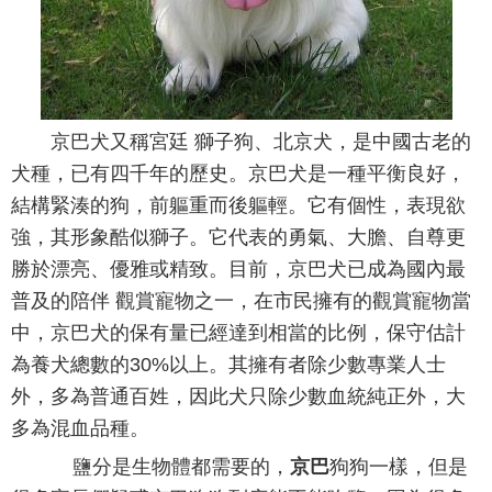
京巴犬又稱宮廷 獅子狗、北京犬，是中國古老的
犬種，已有四千年的歷史。京巴犬是一種平衡良好，
結構緊湊的狗，前軀重而後軀輕。它有個性，表現欲
強，其形象酷似獅子。它代表的勇氣、大膽、自尊更
勝於漂亮、優雅或精致。目前，京巴犬已成為國內最
普及的陪伴 觀賞寵物之一，在市民擁有的觀賞寵物當
中，京巴犬的保有量已經達到相當的比例，保守估計
為養犬總數的30%以上。其擁有者除少數專業人士
外，多為普通百姓，因此犬只除少數血統純正外，大
多為混血品種。
鹽分是生物體都需要的，
京巴
狗狗一樣，但是