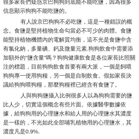
很多家長們疑惑京巴狗狗到底能不能吃鹽，因為很多
信息顯示狗狗不能吃鹽的。
有人說京巴狗狗不必吃鹽，這是一種錯誤的概
念。食鹽是堅持植物生命勾當必不可少的肉體。食鹽
能堅持植物機體內的電解質均衡，這不光是食鹽中含
有氯化鈉，多量碘、鈣及微量元素.狗狗飲食中需要添
加額外的“鹽含量”嗎？狗狗健康飲食是各位家長比照關
注的標題，目前狗狗飲食首要有兩大派，一個是飼喂
狗狗專一使用狗糧，另一個是自制飲食。假如家長決
議給狗狗喂狗糧，那麼狗糧裡已經含有食鹽了。
人與狗狗鹽攝入比例很多人以為狗狗需要的鹽
比人少，切實這個概念有些片面。依據醫學數據依
據，給狗狗用的心理鹽水和給人用的心理鹽水其濃度
是一樣的，不光如此全部哺乳植物用的心理鹽水，其
濃度凡是0.9%.