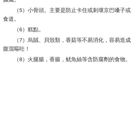
（5）小骨頭。主要是防止卡住或刺壞京巴嗓子或
食道。
（6）糕點。
（7）烏賊、貝殼類，香菇等不易消化，容易造成
腹瀉嘔吐！
（8）火腿腸，香腸，鱿魚絲等含防腐劑的食物。