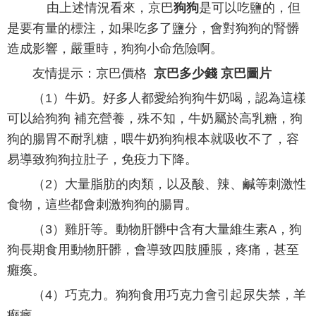
由上述情況看來，京巴
狗狗
是可以吃鹽的，但
是要有量的標注，如果吃多了鹽分，會對狗狗的腎髒
造成影響，嚴重時，狗狗小命危險啊。
友情提示：京巴價格
京巴多少錢 京巴圖片
（1）牛奶。好多人都愛給狗狗牛奶喝，認為這樣
可以給狗狗 補充營養，殊不知，牛奶屬於高乳糖，狗
狗的腸胃不耐乳糖，喂牛奶狗狗根本就吸收不了，容
易導致狗狗拉肚子，免疫力下降。
（2）大量脂肪的肉類，以及酸、辣、鹹等刺激性
食物，這些都會刺激狗狗的腸胃。
（3）雞肝等。動物肝髒中含有大量維生素A，狗
狗長期食用動物肝髒，會導致四肢腫脹，疼痛，甚至
癱瘓。
（4）巧克力。狗狗食用巧克力會引起尿失禁，羊
癫瘋。