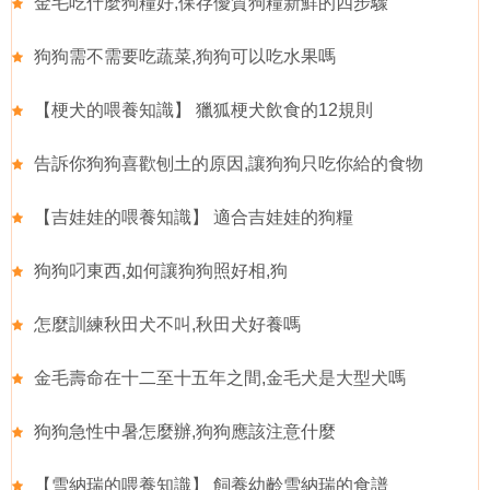
金毛吃什麼狗糧好,保存優質狗糧新鮮的四步驟
狗狗需不需要吃蔬菜,狗狗可以吃水果嗎
【梗犬的喂養知識】 獵狐梗犬飲食的12規則
告訴你狗狗喜歡刨土的原因,讓狗狗只吃你給的食物
【吉娃娃的喂養知識】 適合吉娃娃的狗糧
狗狗叼東西,如何讓狗狗照好相,狗
怎麼訓練秋田犬不叫,秋田犬好養嗎
金毛壽命在十二至十五年之間,金毛犬是大型犬嗎
狗狗急性中暑怎麼辦,狗狗應該注意什麼
【雪納瑞的喂養知識】 飼養幼齡雪納瑞的食譜