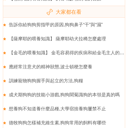
大家都在看
告訴你給狗狗剪指甲的原因,狗狗鼻子“干”與“濕”
【薩摩耶的喂養知識】 薩摩耶幼犬拉稀怎麼處理
【金毛的喂養知識】 金毛容易得的疾病和給金毛主人的建議
應經常注意犬的精神狀態,波士頓梗怎麼養
訓練寵物狗狗握手與起立的方法,狗糧
成犬期狗狗的技能小游戲,狗狗聞菊識狗的本領是真的嗎
想養狗不知道養什麼品種,大學宿捨養狗屢禁不止
德牧狗狗怎樣補充維生素,狗狗常用的飼料有哪些