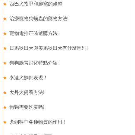
西巴犬指甲和腳窩的修整
治療寵物狗螨蟲的藥物方法!
寵物電推正確選購方法！
日系秋田犬與美系秋田犬有什麼區別!
狗狗腸胃消化特點介紹！
泰迪犬缺鈣表現！
大丹犬飼養方法!
狗狗需要洗腳嗎!
犬飼料中各種物質的作用！