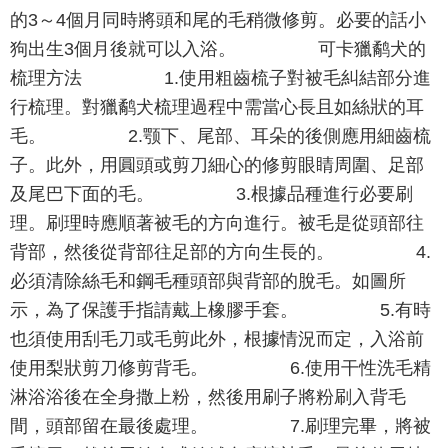
的3～4個月同時將頭和尾的毛稍微修剪。必要的話小
狗出生3個月後就可以入浴。 可卡獵鹬犬的
梳理方法 1.使用粗齒梳子對被毛糾結部分進
行梳理。對獵鹬犬梳理過程中需當心長且如絲狀的耳
毛。 2.颚下、尾部、耳朵的後側應用細齒梳
子。此外，用圓頭或剪刀細心的修剪眼睛周圍、足部
及尾巴下面的毛。 3.根據品種進行必要刷
理。刷理時應順著被毛的方向進行。被毛是從頭部往
背部，然後從背部往足部的方向生長的。 4.
必須清除絲毛和鋼毛種頭部與背部的脫毛。如圖所
示，為了保護手指請戴上橡膠手套。 5.有時
也須使用刮毛刀或毛剪此外，根據情況而定，入浴前
使用梨狀剪刀修剪背毛。 6.使用干性洗毛精
淋浴浴後在全身撒上粉，然後用刷子將粉刷入背毛
間，頭部留在最後處理。 7.刷理完畢，將被