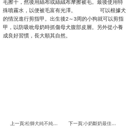
毛擦干，然後用絲布或絲絨布摩擦被毛。最後使用特
殊噴霧水，以便被毛富有光澤。 可以根據犬
的情況進行剪指甲。出生後2～3周的小狗就可以剪指
甲，以防吸吮母奶時抓傷母犬腹部皮層。另外從小養
成良好習慣，長大順其自然。
上一頁:
松獅犬純不純辨別方法！
下一頁:
小奶斷奶最佳時間！