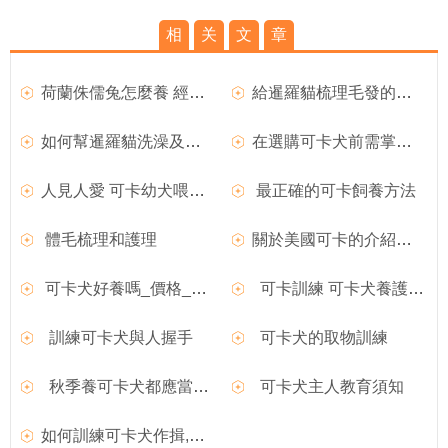
相
关
文
章
荷蘭侏儒兔怎麼養 經常給它們梳理毛發
給暹羅貓梳理毛發的三大注意事項
如何幫暹羅貓洗澡及梳理毛發？
在選購可卡犬前需掌握的要點
人見人愛 可卡幼犬喂養技巧
最正確的可卡飼養方法
體毛梳理和護理
關於美國可卡的介紹以及飼養注意事項
可卡犬好養嗎_價格_多少錢一只
可卡訓練 可卡犬養護常識
訓練可卡犬與人握手
可卡犬的取物訓練
秋季養可卡犬都應當注意些什麼
可卡犬主人教育須知
如何訓練可卡犬作揖,訓練可卡犬作揖