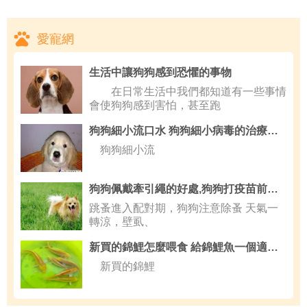
愛寵網
生活中讓狗狗感到恐懼的事物
在日常生活中我們都知道有一些事情
會使狗狗感到害怕，甚至跑
狗狗細小流口水 狗狗細小病毒的治療和方法
狗狗細小流
狗狗佩戴牽引繩的好處,狗狗打疫苗前要注意的幾個問題
跳蚤進入配對期，狗狗注意除蚤 天氣一
轉涼，壁虱、
新買的錦鯉怎麼喂食 給錦鯉魚一個適應期
新買的錦鯉