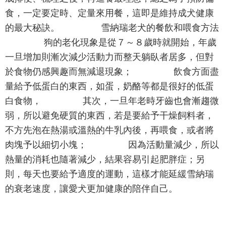
食，一定要定時、定量來用餐，這即是維持成犬健康
的最大秘訣。 雪納瑞老犬的餐飲和喂食方法
狗的老化現象是從７～８歲時就開始，年歲
一旦增加則漸次減少活動力而整天躺臥者居多，但對
於食物仍感興趣而無減退現象； 飲食方面盡
量給予低蛋白的東西，如蛋，奶酪等都是很好的低蛋
白食物， 其次，一旦年老時牙齒也會漸趨微
弱，所以避免硬質的東西，若是要給予干燥飼料者，
不方先泡在熱湯或溫熱的牛乳內後，再喂食，或者將
肉塊予以細切小塊； 因為活動量減少，所以
熱量的消耗也隨著減少，結果容易引起肥胖症；另
則，每天也要給予適度的運動，這樣才能延緩雪納瑞
的衰老速度，讓愛犬更加健康的陪伴自己。