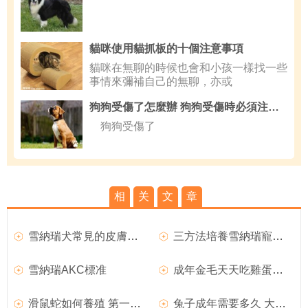
貓咪使用貓抓板的十個注意事項
貓咪在無聊的時候也會和小孩一樣找一些
事情來彌補自己的無聊，亦或
狗狗受傷了怎麼辦 狗狗受傷時必須注意事項
狗狗受傷了
相
关
文
章
雪納瑞犬常見的皮膚病及治療
三方法培養雪納瑞寵物狗的好性格
雪納瑞AKC標准
成年金毛天天吃雞蛋可以?
滑鼠蛇如何養殖 第一次養殖建議買成年蛇
兔子成年需要多久 大約半年就可以成年