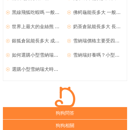
黑線飛狐吃蝦嗎 一般成年蝦是不吃的
佛鳄龜能長多大 一般成年體型殼長31~46厘米
世界上最大的金絲熊 金絲熊成年體重0.2公斤
奶茶倉鼠能長多大 長到成年人掌心的一半
銀狐倉鼠能長多大 成年後大約有8到11厘米
雪納瑞價格主要受四個因素影響
如何選購小型雪納瑞犬及價格
雪納瑞好養嗎？小型雪納瑞犬該如何選購
選購小型雪納瑞犬時須知
狗狗問答
狗狗相關