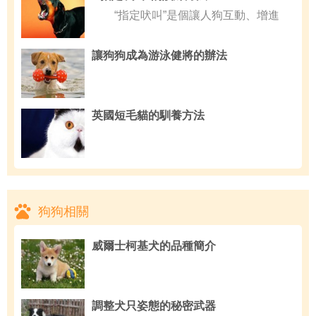
“指定吠叫”是個讓人狗互動、增進
讓狗狗成為游泳健將的辦法
英國短毛貓的馴養方法
狗狗相關
威爾士柯基犬的品種簡介
調整犬只姿態的秘密武器