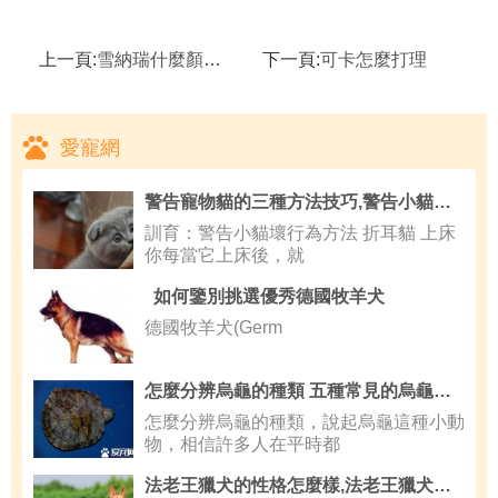
上一頁:
雪納瑞什麼顏色好
下一頁:
可卡怎麼打理
愛寵網
警告寵物貓的三種方法技巧,警告小貓壞行為方法
訓育：警告小貓壞行為方法 折耳貓 上床
你每當它上床後，就
如何鑒別挑選優秀德國牧羊犬
德國牧羊犬(Germ
怎麼分辨烏龜的種類 五種常見的烏龜種類分辨
怎麼分辨烏龜的種類，說起烏龜這種小動
物，相信許多人在平時都
法老王獵犬的性格怎麼樣,法老王獵犬的壽命是多久