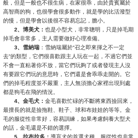
般，但是一般也不很生病，在家很乖，由於貴賓屬於
高智商的狗，也很學會很多動作，就是學的比活潑型
的慢，但是學會以後很不容易忘記，膽小。
2、博美犬：
也是小型犬，非常聰明，只是掉毛期
掉毛會非常多，主人需要做好心理准備。
3、雪納瑞
：雪納瑞屬於“召之即來揮之不一定
去”的類型，它們很喜歡跟主人玩在一起，不過它們並
不會一直粘著你不放，當它們玩夠了或者發現主人沒
有要跟它們玩的意思時，它們還是會乖乖走開的。它
們的掉毛程度並不嚴重，主人無須擔心家裡出現到處
都是狗毛在飛的情況。
4、金毛犬：
金毛喜歡忙碌的不斷將東西撿回來，
最擅長的就是撿拖鞋、鞋子、球和布娃娃的等等。金
毛的服從性非常好，容易訓練，如果考慮飼養大型犬
的話，金毛還是不錯的選擇。
5、拉布拉多：
導盲犬的首選犬種，服從性也非常