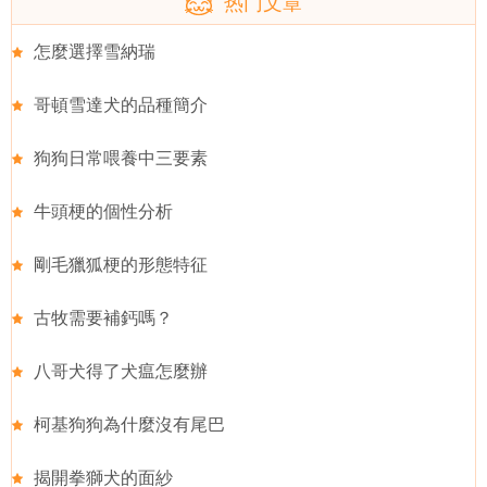
热门文章
怎麼選擇雪納瑞
哥頓雪達犬的品種簡介
狗狗日常喂養中三要素
牛頭梗的個性分析
剛毛獵狐梗的形態特征
古牧需要補鈣嗎？
八哥犬得了犬瘟怎麼辦
柯基狗狗為什麼沒有尾巴
揭開拳獅犬的面紗