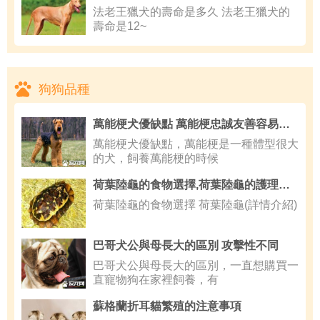
法老王獵犬的壽命是多久 法老王獵犬的
壽命是12~
狗狗品種
萬能梗犬優缺點 萬能梗忠誠友善容易興奮
萬能梗犬優缺點，萬能梗是一種體型很大
的犬，飼養萬能梗的時候
荷葉陸龜的食物選擇,荷葉陸龜的護理要點
荷葉陸龜的食物選擇 荷葉陸龜(詳情介紹)
巴哥犬公與母長大的區別 攻擊性不同
巴哥犬公與母長大的區別，一直想購買一
直寵物狗在家裡飼養，有
蘇格蘭折耳貓繁殖的注意事項