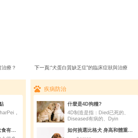
何治療？
下一頁:
“犬蛋白質缺乏症”的臨床症狀與治療
疾病防治
點
什麼是4D狗糧?
rPei，
4D制造是指：Died已死的、
Diseased有病的、Dyin
新手飼養寵物鼠龍貓飲食有哪些需要注意？
如何挑選比格犬 身高和體重要符合標准