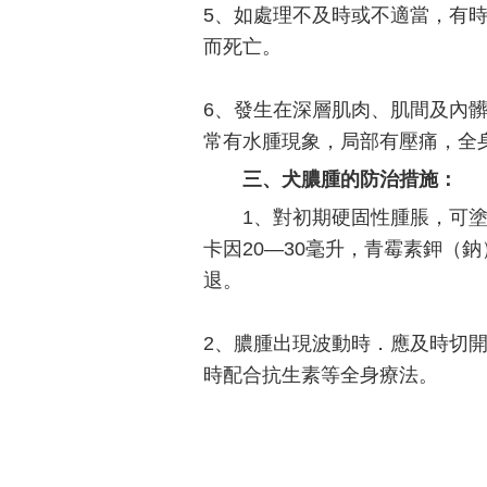
5、如處理不及時或不適當，有
而死亡。
6、發生在深層肌肉、肌間及內
常有水腫現象，局部有壓痛，全
三、犬膿腫的防治措施：
1、對初期硬固性腫脹，可塗
卡因20—30毫升，青霉素鉀（鈉
退。
2、膿腫出現波動時．應及時切
時配合抗生素等全身療法。