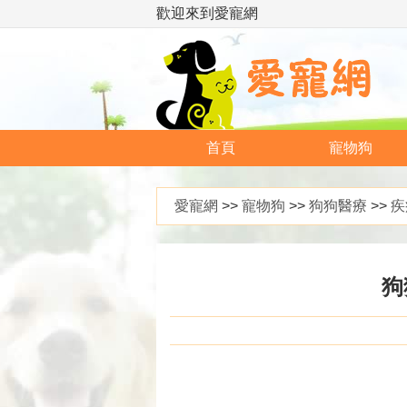
歡迎來到愛寵網
首頁
寵物狗
愛寵網
>>
寵物狗
>>
狗狗醫療
>>
疾
狗