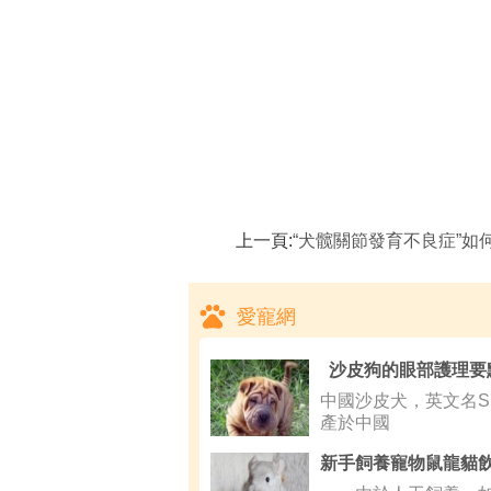
上一頁:
“犬髋關節發育不良症”如
愛寵網
沙皮狗的眼部護理要
中國沙皮犬，英文名Sha
產於中國