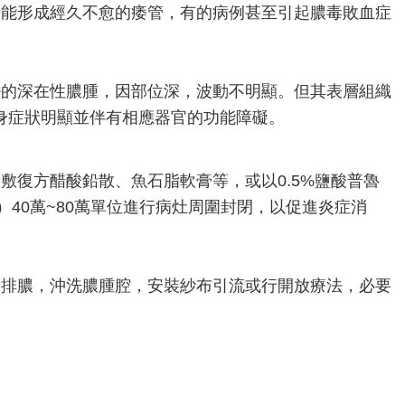
時能形成經久不愈的痿管，有的病例甚至引起膿毒敗血症
髒的深在性膿腫，因部位深，波動不明顯。但其表層組織
身症狀明顯並伴有相應器官的功能障礙。
敷復方醋酸鉛散、魚石脂軟膏等，或以0.5%鹽酸普魯
）40萬~80萬單位進行病灶周圍封閉，以促進炎症消
開排膿，沖洗膿腫腔，安裝紗布引流或行開放療法，必要