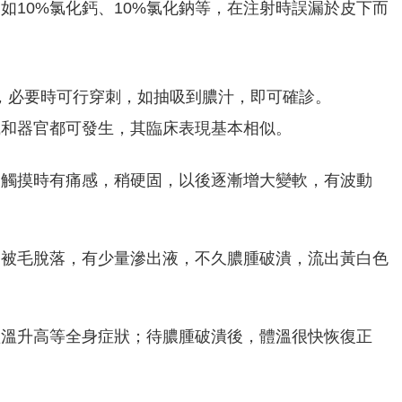
如10%氯化鈣、10%氯化鈉等，在注射時誤漏於皮下而
，必要時可行穿刺，如抽吸到膿汁，即可確診。
織和器官都可發生，其臨床表現基本相似。
，觸摸時有痛感，稍硬固，以後逐漸增大變軟，有波動
部被毛脫落，有少量滲出液，不久膿腫破潰，流出黃白色
體溫升高等全身症狀；待膿腫破潰後，體溫很快恢復正