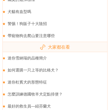
犬貓有血型嗎
警惕！狗販子十大陰招
帶寵物狗去爬山要注意哪些
大家都在看
迷你雪納瑞的品種簡介
如何選購一只上等的比格犬？
迷你杜賓犬的形態特征
怎麼訓練德國牧羊犬定點排便？
最好的救生員—紐芬蘭犬