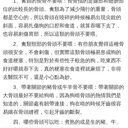
1、禽類的長骨不要喂：長骨指的是腿部和翅膀部
位的比較長的骨頭。禽類為了減少飛行的重量，骨頭
都是空心的，所以骨頭在咬碎的時候極易出現尖銳的
斜面，容易扎傷狗的口腔和食道，就算吞咽下去了，
也容易刺傷胃部，所以這類的骨頭不要喂。
2、禽類頸部的骨頭不要喂：有些朋友覺得這種骨
頭很安全，不會剌傷，但實際這類骨頭極易形成狗的
食道梗塞，特別是對於有些性子較急的狗，吃東西不
好好嚼就吞下去，真的梗塞在食道裡就麻煩了，非得
去醫院不可，還是小心點為妙。
3、帶著關節的豬骨或牛羊骨不要喂：帶著關節的
大骨頭最好不要給狗啃，因為狗啃骨頭的熱情我們是
知道的，關節處有韌帶連接，狗在啃的時候牙齒很容
易鑲在骨頭縫裡，引起牙齒的斷裂。
四、哪些骨頭可以吃：煮熟的或是生的豬、牛、