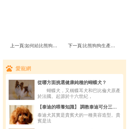
上一頁:
如何給比熊狗狗選擇優質的干狗糧
下一頁:
比熊狗狗生產後吃什麼比較好
愛寵網
從哪方面挑選健康純種的蝴蝶犬？
蝴蝶犬，又稱蝶耳犬和巴比倫犬原產
於法國。起源於十六世紀，
【泰迪的喂養知識】 調教泰迪可分三大階段
泰迪犬其實是貴賓犬的一種美容造型。貴
賓是法