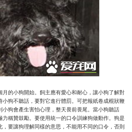
個月的小狗開始。飼主應有愛心和耐心，讓小狗了解對
時小狗不聽話，要對它進行體罰。可把報紙卷成棍狀鞭
則小狗會產生害怕心理，整天畏前畏尾。當小狗聽話
極力稱贊鼓勵。要使用統一的口令訓練狗做動作。狗是
此，要讓狗理解同樣的意思，不能用不同的口令，否則