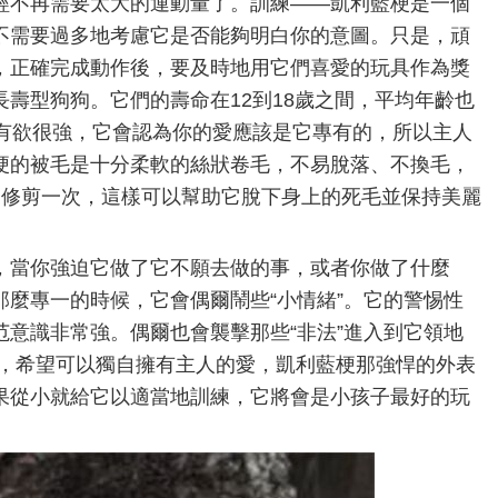
經不再需要太大的運動量了。訓練——凱利藍梗是一個
不需要過多地考慮它是否能夠明白你的意圖。只是，頑
，正確完成動作後，要及時地用它們喜愛的玩具作為獎
壽型狗狗。它們的壽命在12到18歲之間，平均年齡也
占有欲很強，它會認為你的愛應該是它專有的，所以主人
梗的被毛是十分柔軟的絲狀卷毛，不易脫落、不換毛，
月修剪一次，這樣可以幫助它脫下身上的死毛並保持美麗
，當你強迫它做了它不願去做的事，或者你做了什麼
麼專一的時候，它會偶爾鬧些“小情緒”。它的警惕性
意識非常強。偶爾也會襲擊那些“非法”進入到它領地
子，希望可以獨自擁有主人的愛，凱利藍梗那強悍的外表
果從小就給它以適當地訓練，它將會是小孩子最好的玩