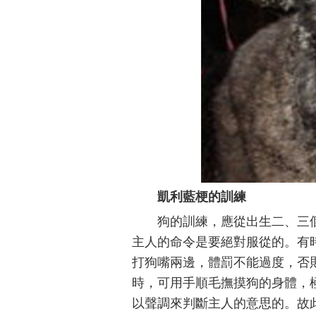
凱利藍梗的訓練
狗的訓練，應從出生二、三
主人的命令是要絕對服從的。有
打狗嘴兩邊，體罰不能過度，否
時，可用手順毛撫摸狗的身體，
以聲調來判斷主人的意思的。故