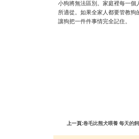
小狗將無法區別。家庭裡每一個
所適從。如果全家人都要管教狗
讓狗把一件件事情完全記住。
上一頁:
卷毛比熊犬喂養 每天的飼料應配肉類15