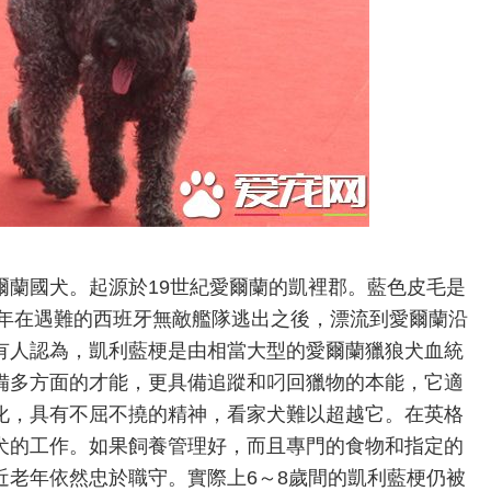
爾蘭國犬。起源於19世紀愛爾蘭的凱裡郡。藍色皮毛是
8年在遇難的西班牙無敵艦隊逃出之後，漂流到愛爾蘭沿
有人認為，凱利藍梗是由相當大型的愛爾蘭獵狼犬血統
備多方面的才能，更具備追蹤和叼回獵物的本能，它適
化，具有不屈不撓的精神，看家犬難以超越它。在英格
犬的工作。如果飼養管理好，而且專門的食物和指定的
近老年依然忠於職守。實際上6～8歲間的凱利藍梗仍被