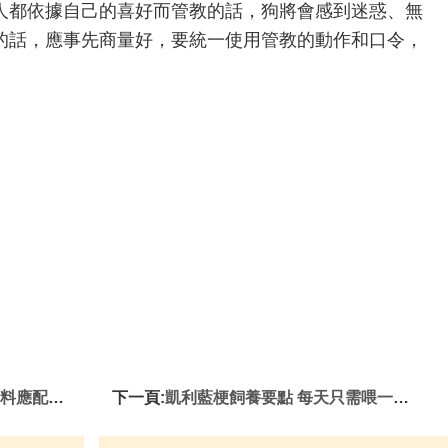
人都依據自己的喜好而管教的話，狗將會感到迷惑、無
的話，應事先商量好，要統一使用管教的動作和口令，
0到180克
下一頁:
凱利藍梗飼養要點 每天只需喂一回散步後吃個八分飽