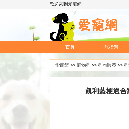
歡迎來到愛寵網
首頁
寵物狗
愛寵網
>>
寵物狗
>>
狗狗喂養
>>
狗
凱利藍梗適合