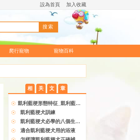
設為首頁
加入收藏
爬行寵物
寵物百科
相
关
文
章
凱利藍梗形態特征_凱利藍梗圖片_凱利藍梗飼養_多少錢一只
凱利藍梗犬訓練
凱利藍梗犬必學的八個生活規矩
適合凱利藍梗犬用的浴液
怎樣讓凱利藍梗犬正確補鈣？