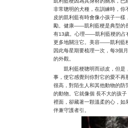
凱利藍梗因為其身材的關系，已
非常聰明的犬種，在訓練時，你
皮的凱利藍有時會像小孩子一樣
勵。健康——凱利藍梗是典型的長
有13歲。心理——凱利藍梗的
更多地關注它。美容——凱利藍
因此每星期要梳理一次，每3個
的外觀。
凱利藍梗聰明而頑皮，但是
事，使它感覺到你對它的愛不再那
很高，對陌生人和其他動物的防范
的動物。它就像個 長不大的孩
裡面，卻藏著一顆溫柔的心，如
伴兼守護者引。