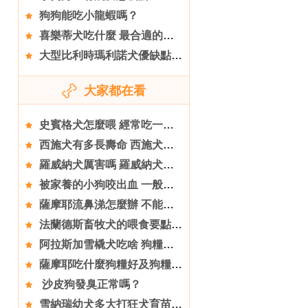
狗狗能吃小龍蝦嗎？
喜樂蒂犬吃什麼 最合適的狗糧才是最健康
大型比利時瑪利諾犬優缺點 非常受歡迎的狗狗
大家都在看
史賓格犬怎麼喂 經常吃一些鈣粉或鈣片
西施犬有多長壽命 西施犬可以活到10到15歲
羅威納犬厲害嗎 羅威納犬打架挺厲害的
被家養的小狗咬出血 一般的處理步驟是什麼
薩摩耶流鼻涕怎麼辦 不能耽擱診治
法蘭德斯畜牧犬的喂食要點 多喂點蔬菜
阿拉斯加雪橇犬吃啥 狗糧是最好的選擇
薩摩耶吃什麼狗糧好及狗糧喂養方法
沙皮狗發臭正常嗎？
雪納瑞幼犬多大打狂犬育苗 狗狗大概45天左右