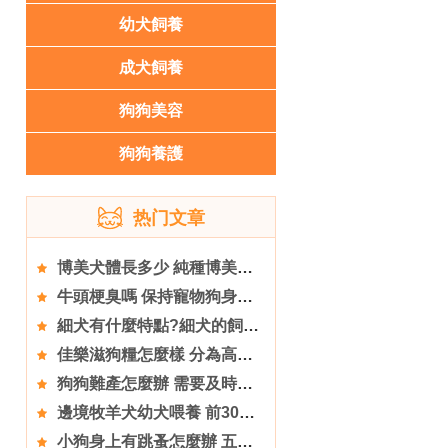
幼犬飼養
成犬飼養
狗狗美容
狗狗養護
热门文章
博美犬體長多少 純種博美犬體長在45厘米
牛頭梗臭嗎 保持寵物狗身體清潔
細犬有什麼特點?細犬的飼養方法
佳樂滋狗糧怎麼樣 分為高端狗糧和低端狗糧
狗狗難產怎麼辦 需要及時的去醫院接受治療
邊境牧羊犬幼犬喂養 前30天主要以母乳為生
小狗身上有跳蚤怎麼辦 五招幫你去除跳蚤