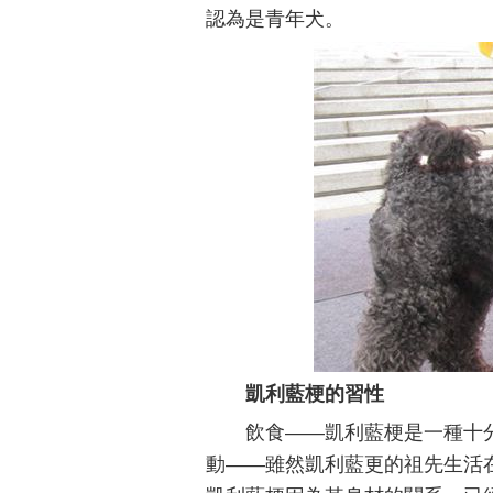
認為是青年犬。
凱利藍梗的習性
飲食——凱利藍梗是一種十
動——雖然凱利藍更的祖先生活