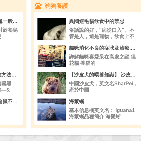
狗狗養護
烏龜是群居動物嗎 烏龜一般都是獨居動物
異國短毛貓飲食中的禁忌
對於養烏
俗話說的好，“病從口入”。不
更
管是人，還是寵物，飲食上不
注意的話
貓咪消化不良的症狀及治療,詳解貓咪喜愛呆在高處之謎
詳解貓咪喜愛呆在高處之謎 狸
花貓 養貓的
德國牧羊犬常見訓練的方法有哪些？
【沙皮犬的喂養知識】 沙皮犬的喂食要點
國黑
中國沙皮犬，英文名SharPei，
的—&
產於中國
倉鼠不吃不喝怎麼辦 倉鼠不吃東西解決方法
海鬣蜥
基本信息欄英文名： iguana1
海鬣蜥品種簡介 海鬣蜥