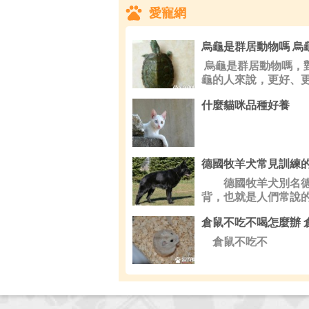
愛寵網
烏龜是群居動物嗎，
龜的人來說，更好、
什麼貓咪品種好養
德國牧羊犬別名德
背，也就是人們常說
倉鼠不吃不