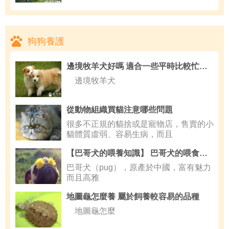
狗狗養護
邊境牧羊犬好嗎 適合一些平時比較忙的家庭
邊境牧羊犬
從動物組織買貓注意哪些問題
很多不正規的貓捨或是寵物店，售賣的小
貓體質虛弱、容易生病，而且
【巴哥犬的喂養知識】 巴哥犬的喂食要點
巴哥犬（pug），原產於中國，富有魅力
而且高雅
地圖龜怎麼養 屬於飼養較容易的品種
地圖龜怎麼