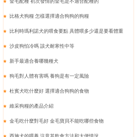
金毛配種 初次發情的金毛是不適合配種的
比格犬狗糧 怎樣選擇適合狗狗的狗糧
比利時瑪利諾犬的喂食要點 具體喂多少還是要看體重
沙皮狗怕冷嗎 該犬耐寒性中等
新手最適合養哪幾種犬
狗毛對人體有害嗎 養狗是有一定風險
杜賓犬吃什麼好 選擇適合狗狗的食物
維采狗糧的產品介紹
金毛吃什麼對毛好 金毛寶貝不能吃哪些食物
西施犬的喂養 注意其飲食方法和大便情況