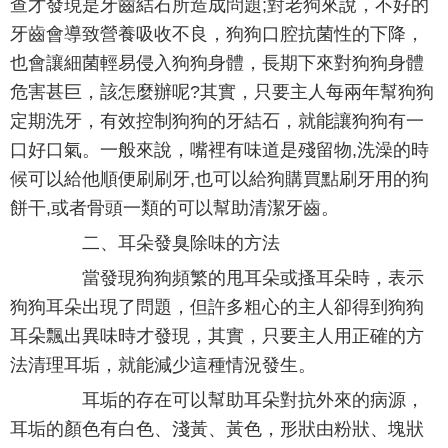
查才發現是牙齒結石所造成問題;對老狗來說，不好的
牙齒會導致營養吸收不良，狗狗口腔抗菌性的下降，
也會讓細菌輕易侵入狗狗身體，長期下來對狗狗身體
危害甚巨，該怎麼辦呢?其實，只要主人每兩年幫狗狗
定期洗牙，有效控制狗狗的牙結石，就能讓狗狗有一
口好口氣。一般來說，嘴裡有味道是殘留物,洗澡的時
候可以給他順便刷刷牙,也可以給狗購買點刷牙用的狗
餅干,或者骨頭一類的可以幫助清潔牙齒。
二、耳朵發臭除味的方法
當發現狗狗頻繁的甩耳朵或搔耳朵時，表示
狗狗耳朵出現了問題，但許多粗心的主人卻得到狗狗
耳朵飄出異味時才發現，其實，只要主人用正確的方
法清理耳垢，就能減少這種情況發生。
耳垢的存在可以幫助耳朵對抗外來的病源，
耳垢的顏色有白色、淺黃、黃色，形狀由粉狀、塊狀