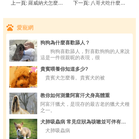
上一頁:
羅威納犬怎麼斷尾？
下一頁:
八哥犬吃什麼狗糧好？
愛寵網
狗狗為什麼喜歡舔人？
狗狗喜歡舔人，對喜歡狗狗的人來說
這是一件很親昵的表現，很
貴賓喂養你知道多少?
貴賓犬怎麼養。貴賓犬的被
教你如何測量阿富汗犬身高體重
阿富汗獵犬，是現存的最古老的獵犬犬種
之一。
犬肺吸蟲病 常見症狀為咳嗽並可伴有咯血
犬肺吸蟲病