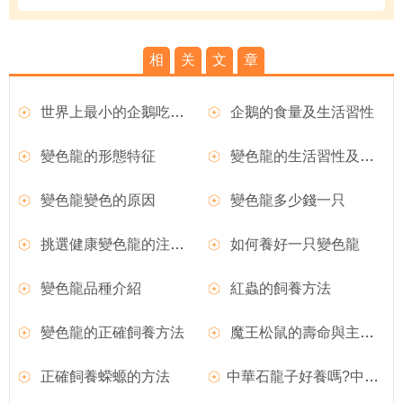
相
关
文
章
世界上最小的企鵝吃什麼？
企鵝的食量及生活習性
變色龍的形態特征
變色龍的生活習性及變色現象
變色龍變色的原因
變色龍多少錢一只
挑選健康變色龍的注意事項
如何養好一只變色龍
變色龍品種介紹
紅蟲的飼養方法
變色龍的正確飼養方法
魔王松鼠的壽命與主人的喂養方法有很大關系
正確飼養蝾螈的方法
中華石龍子好養嗎?中華石龍子圖片|價格|習性介紹