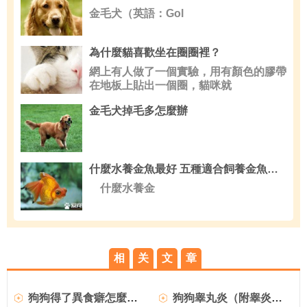
金毛犬（英語：Gol
為什麼貓喜歡坐在圈圈裡？
網上有人做了一個實驗，用有顏色的膠帶
在地板上貼出一個圈，貓咪就
金毛犬掉毛多怎麼辦
什麼水養金魚最好 五種適合飼養金魚的水
什麼水養金
相
关
文
章
狗狗得了異食癖怎麼辦？
狗狗睾丸炎（附睾炎）的臨床症狀