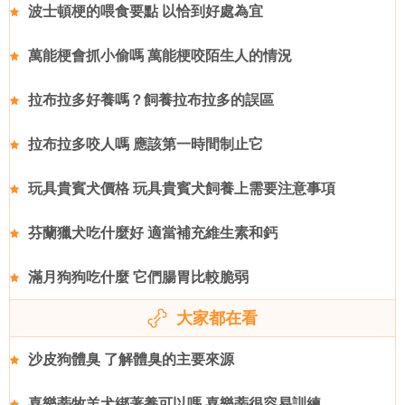
波士頓梗的喂食要點 以恰到好處為宜
萬能梗會抓小偷嗎 萬能梗咬陌生人的情況
拉布拉多好養嗎？飼養拉布拉多的誤區
拉布拉多咬人嗎 應該第一時間制止它
玩具貴賓犬價格 玩具貴賓犬飼養上需要注意事項
芬蘭獵犬吃什麼好 適當補充維生素和鈣
滿月狗狗吃什麼 它們腸胃比較脆弱
大家都在看
沙皮狗體臭 了解體臭的主要來源
喜樂蒂牧羊犬綁著養可以嗎 喜樂蒂很容易訓練