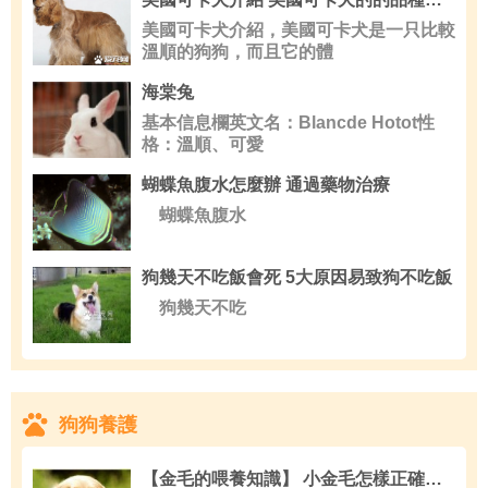
美國可卡犬介紹，美國可卡犬是一只比較
溫順的狗狗，而且它的體
海棠兔
基本信息欄英文名：Blancde Hotot性
格：溫順、可愛
蝴蝶魚腹水怎麼辦 通過藥物治療
蝴蝶魚腹水
狗幾天不吃飯會死 5大原因易致狗不吃飯
狗幾天不吃
狗狗養護
【金毛的喂養知識】 小金毛怎樣正確喂養