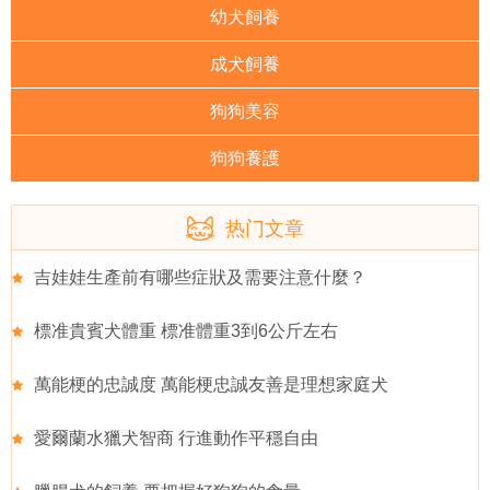
幼犬飼養
成犬飼養
狗狗美容
狗狗養護
热门文章
吉娃娃生產前有哪些症狀及需要注意什麼？
標准貴賓犬體重 標准體重3到6公斤左右
萬能梗的忠誠度 萬能梗忠誠友善是理想家庭犬
愛爾蘭水獵犬智商 行進動作平穩自由