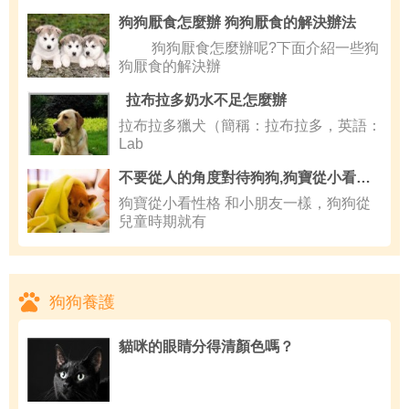
狗狗厭食怎麼辦 狗狗厭食的解決辦法
狗狗厭食怎麼辦呢?下面介紹一些狗
狗厭食的解決辦
拉布拉多奶水不足怎麼辦
拉布拉多獵犬（簡稱：拉布拉多，英語：
Lab
不要從人的角度對待狗狗,狗寶從小看性格
狗寶從小看性格 和小朋友一樣，狗狗從
兒童時期就有
狗狗養護
貓咪的眼睛分得清顏色嗎？