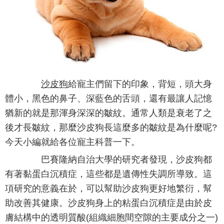
沙皮狗
給寵主們留下的印象，背短，頭大身
體小，黑色的鼻子、深藍色的舌頭，還有最讓人記憶
猶新的就是那渾身深深的皺紋。通常人類是衰老了之
後才長皺紋，那麼沙皮狗長這麼多的皺紋是為什麼呢?
今天小編就給各位寵主科普一下。
巴賽隆納自治大學的研究者發現，沙皮狗都
有著黏蛋白沉積症，這些都是遺傳性失調所導致。這
項研究的意義在於，可以幫助沙皮狗更好地繁衍，幫
助改善其健康。沙皮狗身上的粘蛋白沉積症是由於皮
膚結構中的透明質酸(組織細胞間空隙的主要成分之一)