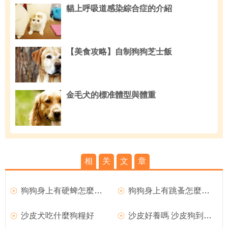
貓上呼吸道感染綜合症的介紹
【美食攻略】自制狗狗芝士飯
金毛犬的標准體型與體重
相
关
文
章
狗狗身上有硬蜱怎麼辦？
狗狗身上有跳蚤怎麼辦 解決方法
沙皮犬吃什麼狗糧好
沙皮好養嗎 沙皮狗到底好不好養