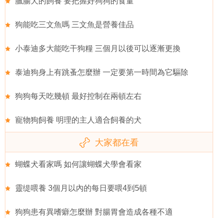
臘腸犬的飼養 要把握好狗狗的食量
狗能吃三文魚嗎 三文魚是營養佳品
小泰迪多大能吃干狗糧 三個月以後可以逐漸更換
泰迪狗身上有跳蚤怎麼辦 一定要第一時間為它驅除
狗狗每天吃幾頓 最好控制在兩頓左右
寵物狗飼養 明理的主人適合飼養的犬
大家都在看
蝴蝶犬看家嗎 如何讓蝴蝶犬學會看家
靈缇喂養 3個月以內的每日要喂4到5頓
狗狗患有異嗜癖怎麼辦 對腸胃會造成各種不適