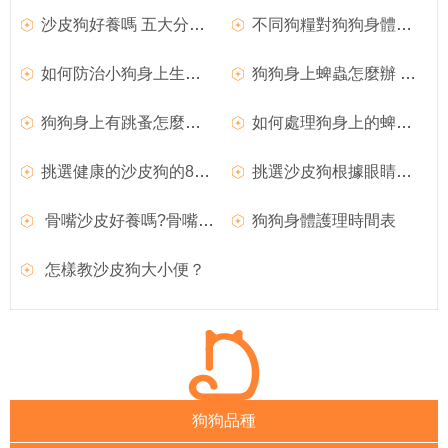
沙皮狗好養嗎 五大分析沙皮犬知識
不同狗糧對狗狗身體的影響
如何防治小狗身上生虱子
狗狗身上蜱蟲怎麼辦 狗狗身上蜱蟲怎麼清除
狗狗身上有跳蚤怎麼辦 狗身上的跳蚤怎麼去除
如何處理狗身上的蜱蟲 預防狗狗蜱蟲纏身
挑選健康的沙皮狗的8大技巧
挑選沙皮狗根據眼睛來選擇一定不會錯
骨嘴沙皮好養嗎?骨嘴沙皮圖片|價格|訓練
狗狗身體護理時間表
怎樣教沙皮狗大小便？
狗狗品種