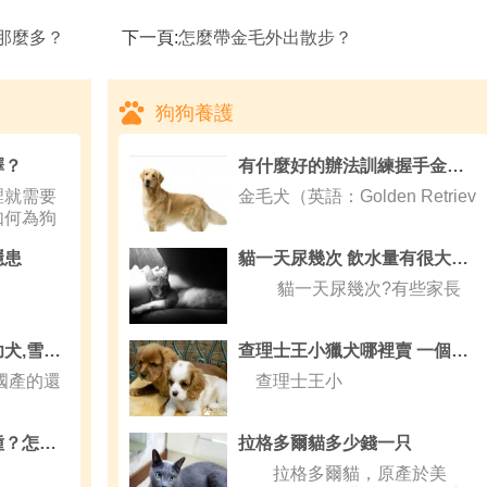
那麼多？
下一頁:
怎麼帶金毛外出散步？
狗狗養護
擇？
有什麼好的辦法訓練握手金毛犬握手
就需要
金毛犬（英語：Golden Retriev
如何為狗
隱患
貓一天尿幾次 飲水量有很大關系
貓一天尿幾次?有些家長
新手如何挑選雪納瑞幼犬,雪納瑞注射疫苗
查理士王小獵犬哪裡賣 一個快樂小天使
國產的還
查理士王小
狗狗的關節問題有幾種？怎麼護理狗狗關節疾病？
拉格多爾貓多少錢一只
拉格多爾貓，原產於美