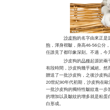
沙皮狗
的名字由來正是
狗
，渾身褶皺，身高46-56公分
任誰見了都印象深刻。不過，今
沙皮狗的
品種
起源於兩
有段時間，沙皮狗幾乎滅絕。然而，
贈送了一批沙皮狗，之後沙皮狗
20世紀90年代初期，沙皮狗在
一批沙皮狗的獨特性皺紋進一步
的增加以及皺紋的增多就是粘蛋
白形成。