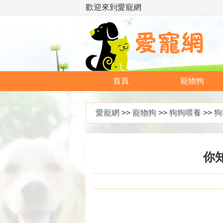
歡迎來到愛寵網
首頁
寵物狗
愛寵網
>>
寵物狗
>>
狗狗喂養
>>
狗
你