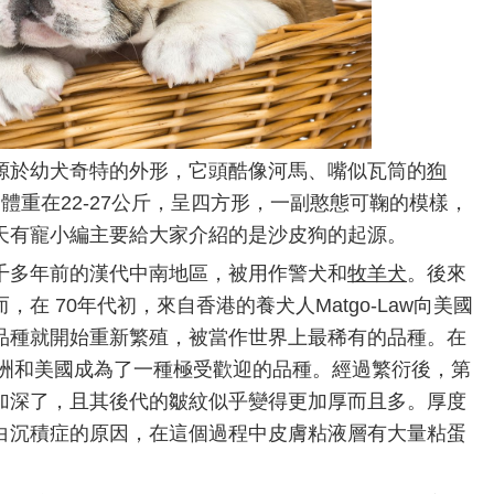
源於幼犬奇特的外形，它頭酷像河馬、嘴似瓦筒的
狗
，體重在22-27公斤，呈四方形，一副憨態可鞠的模樣，
天有寵小編主要給大家介紹的是沙皮狗的起源。
千多年前的漢代中南地區，被用作警犬和
牧羊犬
。後來
在 70年代初，來自香港的養犬人Matgo-Law向美國
品種就開始重新繁殖，被當作世界上最稀有的品種。在
歐洲和美國成為了一種極受歡迎的品種。經過繁衍後，第
加深了，且其後代的皺紋似乎變得更加厚而且多。厚度
白沉積症的原因，在這個過程中皮膚粘液層有大量粘蛋