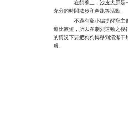
在飼養上，
沙皮犬
原是
充分的時間散步和奔跑等活動。
不過有寵小編提醒寵主們
道比較短，所以在劇烈運動之後
的情況下要把狗狗轉移到清潔干
膚。