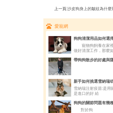
上一頁:
沙皮狗身上的皺紋為什麼
愛寵網
狗狗清潔用品如何選
寵物狗飼養在家裡
做好清潔工作，那麼
狗選擇他
帶狗狗散步的好處與
雪納瑞注射疫苗:是用
是進口的好 給
對於狗