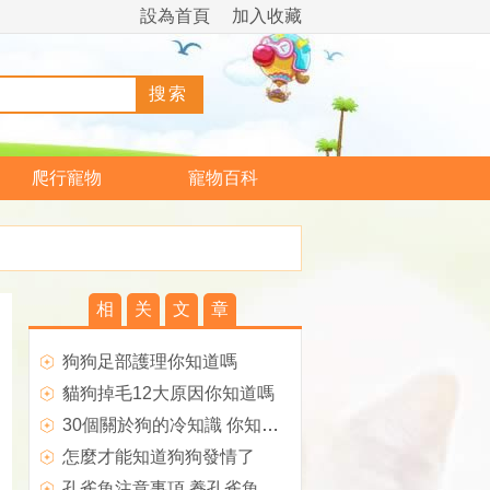
設為首頁
加入收藏
爬行寵物
寵物百科
相
关
文
章
狗狗足部護理你知道嗎
貓狗掉毛12大原因你知道嗎
30個關於狗的冷知識 你知道多少
怎麼才能知道狗狗發情了
孔雀魚注意事項 養孔雀魚必須知道的事項