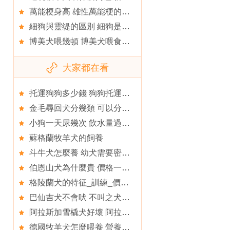
萬能梗身高 雄性萬能梗的身高在58到61厘米
細狗與靈缇的區別 細狗是中國的靈缇是外國的
博美犬喂幾頓 博美犬喂食需要注意事項
大家都在看
托運狗狗多少錢 狗狗托運需要注意的事項
金毛尋回犬分幾類 可以分為英系和美系
小狗一天尿幾次 飲水量過大會排的多
蘇格蘭牧羊犬的飼養
斗牛犬怎麼養 幼犬需要密切注意觀察
伯恩山犬為什麼貴 價格一般4000元到6000元
格陵蘭犬的特征_訓練_價格_好養嗎
巴仙吉犬不會吠 不叫之犬並非啞巴
阿拉斯加雪橇犬好壞 阿拉斯加雪橇犬好壞挑選
德國牧羊犬怎麼喂養 營養搭配要合理