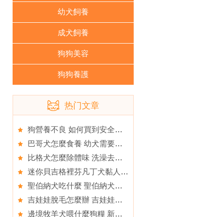
幼犬飼養
成犬飼養
狗狗美容
狗狗養護
热门文章
狗營養不良 如何買到安全的狗狗營養品
巴哥犬怎麼食養 幼犬需要充足的食物
比格犬怎麼除體味 洗澡去除比格的體臭
迷你貝吉格裡芬凡丁犬黏人程度 黏人程度五顆星
聖伯納犬吃什麼 聖伯納犬最好還是吃狗糧
吉娃娃脫毛怎麼辦 吉娃娃掉毛的原因
邊境牧羊犬喂什麼狗糧 新鮮可口有利成長