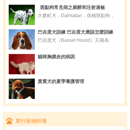
斑點狗常見病之麻醉和注射過敏
大麥町犬，Dalmatian，俗稱斑點狗，
巴吉度犬訓練 巴吉度犬應該怎麼訓練
巴吉度犬（Basset Hound）又稱為
貓咪胸膜炎的病因
貴賓犬的夏季養護管理
爬行寵物飼養