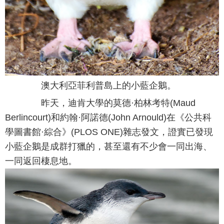
澳大利亞菲利普島上的小藍企鵝。
昨天，迪肯大學的莫德·柏林考特(Maud
Berlincourt)和約翰·阿諾德(John Arnould)在《公共科
學圖書館·綜合》(PLOS ONE)雜志發文，證實已發現
小藍企鵝是成群打獵的，甚至還有不少會一同出海、
一同返回棲息地。