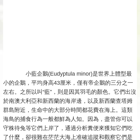
小藍企鵝(Eudyptula minor)是世界上體型最
小的企鵝，平均身高43厘米，僅有帝企鵝的三分之一
左右。之所以叫“藍”，則是因其羽毛的顏色。它們出沒
於南澳大利亞和新西蘭的海岸邊，以及新西蘭查塔姆
群島附近，生命中的大部分時間都花費在海上。這類
海鳥的捕食行為一般都鮮為人知。因為，盡管你可以
守株待兔等它們上岸了，通過分析糞便來獲知它們吃
了什麼，卻很難在茫茫大海上准確追蹤和觀察它們是