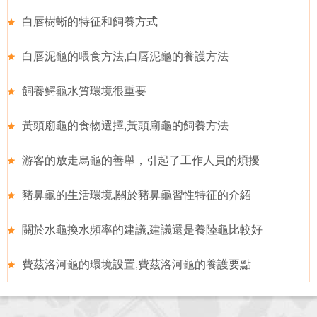
白唇樹蜥的特征和飼養方式
白唇泥龜的喂食方法,白唇泥龜的養護方法
飼養鳄龜水質環境很重要
黃頭廟龜的食物選擇,黃頭廟龜的飼養方法
游客的放走烏龜的善舉，引起了工作人員的煩擾
豬鼻龜的生活環境,關於豬鼻龜習性特征的介紹
關於水龜換水頻率的建議,建議還是養陸龜比較好
費茲洛河龜的環境設置,費茲洛河龜的養護要點