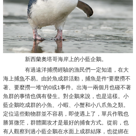
新西蘭奧塔哥海岸上的小藍企鵝。
有過遠洋捕撈經驗的漁民們一定知道，在大
海上捕
魚
不易。由於魚成群活動，捕魚是件“要麼撈不
著、要麼撈一堆”的0或1事件。出海一兩個月也碰不著
魚群的事情也偶有發生。對企鵝來說，也是這樣。小
藍企鵝吃成群的小魚、小蝦、小蟹和小八爪魚之類。
定位這些動物群並不容易，即使遇上了，單兵作戰也
勝算微茫，群體圍攻才是最好的捕食方式。從前，也
有人觀察到過小藍企鵝在水面上成群結隊，也從綁在