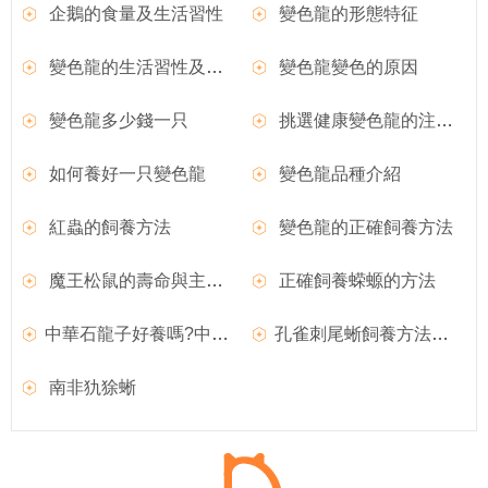
企鵝的食量及生活習性
變色龍的形態特征
變色龍的生活習性及變色現象
變色龍變色的原因
變色龍多少錢一只
挑選健康變色龍的注意事項
如何養好一只變色龍
變色龍品種介紹
紅蟲的飼養方法
變色龍的正確飼養方法
魔王松鼠的壽命與主人的喂養方法有很大關系
正確飼養蝾螈的方法
中華石龍子好養嗎?中華石龍子圖片|價格|習性介紹
孔雀刺尾蜥飼養方法和外形特征介紹
南非犰狳蜥