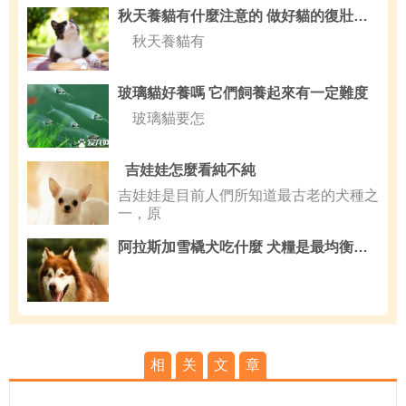
秋天養貓有什麼注意的 做好貓的復壯工作
秋天養貓有
玻璃貓好養嗎 它們飼養起來有一定難度
玻璃貓要怎
吉娃娃怎麼看純不純
吉娃娃是目前人們所知道最古老的犬種之
一，原
阿拉斯加雪橇犬吃什麼 犬糧是最均衡的營養食品
相
关
文
章