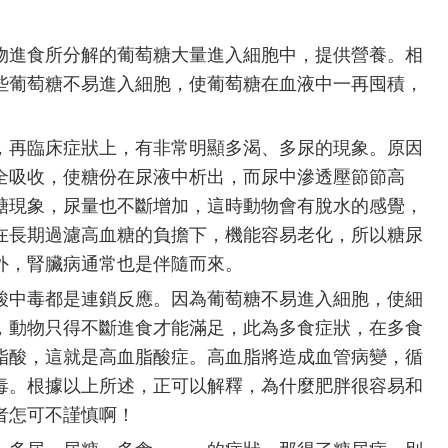
進食所分解的葡萄糖大量進入細胞中，提供營養。相
些葡萄糖不易進入細胞，使葡萄糖在血液中一再囤積，
再臨床症狀上，有非常明顯多渴、多尿的現象。原因
全吸收，使糖份在尿液中析出，而尿中滲透壓節節高
糖現象，尿量也不斷增加，這時動物會有脫水的感覺，
在長期過濾高血糖的負擔下，機能容易老化，所以糖尿
外，腎臟病通常也是伴隨而來。
中毒都是連鎖反應。因為葡萄糖不易進入細胞，使細
，動物只得不斷進食才能滿足，此為多食症狀，在多食
脂酸，這就是高血脂酸症。高血脂將造成血管病變，循
毒。根據以上所述，正可以解釋，為什麼肥胖很容易和
者怎可不謹慎啊！