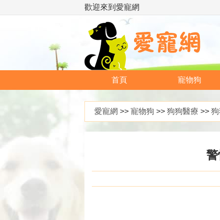
歡迎來到愛寵網
首頁
寵物狗
愛寵網
>>
寵物狗
>>
狗狗醫療
>>
狗
警