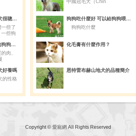
中國冠毛犬（Chin
西施犬有個性嗎 西施犬很聰明忠實友善
狗狗吃什麼好 可以給狗狗喂食天然飯菜
們一些了
狗狗吃什麼
，一些狗
怎樣照顧虛脫、休克的狗狗呢,怎麼給狗狗做人工呼吸
化毛膏有什麼作用？
質的肉、
慢
犬好養嗎
恩特雷布赫山地犬的品種簡介
犬的性格
，
Copyright ©
愛寵網
All Rights Reserved