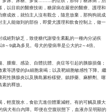
多尿、尿糖、多食………的症狀，那得了糖尿病，別
樣，以目前的醫療技術，糖尿病在嚴密的醫療、護理和
治療成效，就怕主人沒有觀念，隨意放棄，那狗狗就成
對主人能做到的部份，即愛犬護理和飲食控制上，做一
或絕對缺乏，致使糖代謝發生紊亂的一種內分泌疾
8～9歲為多見。母犬的發病率是公大的2～4倍。
、腫瘤、感染、自體抗體、炎症等引起的胰腺損傷；
激素等誘發的β±細胞衰竭；以及靶細胞敏感性下降。繼
壞死性胰腺炎以及胰島澱粉樣變。鎮靜藥、麻醉劑、噻
島素的釋放。
，輕度脫水，食欲亢進但體重減輕。有的可觸及腫大
2的病犬有白內障。即便在空腹狀態下，血液亦呈明顯的