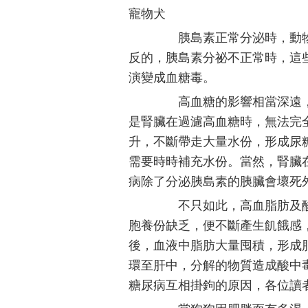
寵物犬
胰島素正常分泌時，動物
反的，胰島素分祕不正常時，這
演變成血糖毒。
高血糖的影響相當深遠，
是腎臟在過濾高血糖時，無法完
升，不斷帶走大量水份，形成尿
需要時時補充水份。當然，腎臟
病除了分泌胰島素的胰臟會壞死
不只如此，高血脂肪及酸
胞養份缺乏，便不斷產生飢餓感
後，血液中脂肪大量囤積，形成
環至肝中，分解的物質造成酸中
糖尿病互相掛鉤的原因，各位讀