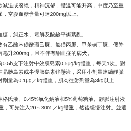
欲減退或廢絕，精神沉郁，體溫可能升高，中度乃至重
，空腹血糖含量可達200mg以上。
糖，糾正水、電解及酸鹼平衡紊亂。
有乙酸苯磺酰環己脲、氯磺丙脲、甲苯磺丁脲、優降
毫升200mg，且不伴有酮血症的病犬。
h皮下注射中效胰島素0.5μg/kg體重，每天1次。對
結晶胰島素或半慢胰島素鋅懸液，采用小劑量連續靜脈
量為0.1μg／kg體重，肌肉往射劑量為3kg以上
氏液、0.45%氯化鈉液和5%葡萄糖液。靜脈注射液
體重，可先注入20～30ml／kg體重，然後緩慢注射。並適