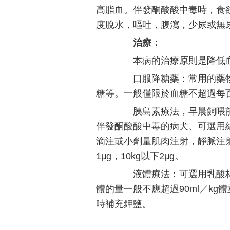
高脂血。伴發酮酸酸中毒時，食
度脫水，嘔吐，腹瀉，少尿或無尿
治療：
本病的治療原則是降低血
口服降糖藥：常用的藥物
糖等。一般僅限於血糖不超過每百
胰島素療法，早晨飼喂前0.5
伴發酮酸酸中毒的病犬、可選用
滴注或小劑量肌肉注射，靜脈注射劑
1μg，10kg以下2μg。
液體療法：可選用乳酸林格
體的量一般不應超過90ml／kg
時補充鉀鹽。