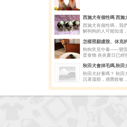
西施犬有個性嗎，我
解狗狗的人可能知道
狗的個
狗狗常見中毒——變
蛋食物 炎炎夏日已經
秋田犬會掉毛嗎,秋田
秋田犬好養嗎？ 秋田
沉著溫順，感覺銳敏