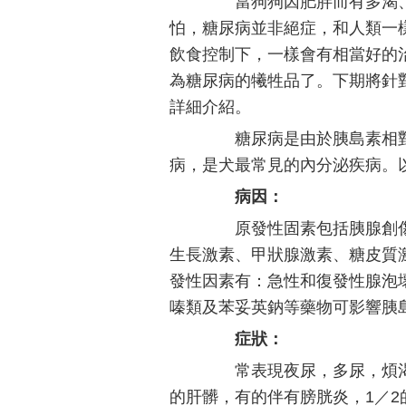
當狗狗因肥胖而有多渴、
怕，糖尿病並非絕症，和人類一
飲食控制下，一樣會有相當好的
為糖尿病的犧牲品了。下期將針
詳細介紹。
糖尿病是由於胰島素相對
病，是犬最常見的內分泌疾病。以
病因：
原發性固素包括胰腺創傷
生長激素、甲狀腺激素、糖皮質
發性因素有：急性和復發性腺泡
嗪類及苯妥英鈉等藥物可影響胰
症狀：
常表現夜尿，多尿，煩渴
的肝髒，有的伴有膀胱炎，1／