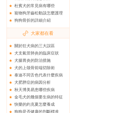
杜賓犬的常見病有哪些
寵物狗牙齒松動該怎麼護理
狗狗骨折的詳細介紹
大家都在看
關於狂犬病的三大誤區
犬支氣管肺炎的臨床症狀
犬腸胃炎的防治措施
犬的上颌骨前端切除術
泰迪不同舌色代表什麼疾病
犬肥胖症的病因分析
秋天博美易患哪些疾病
金毛犬的幾個要生病的特征
快樂的約克夏怎麼養成
狗狗是否健康的判斷標准