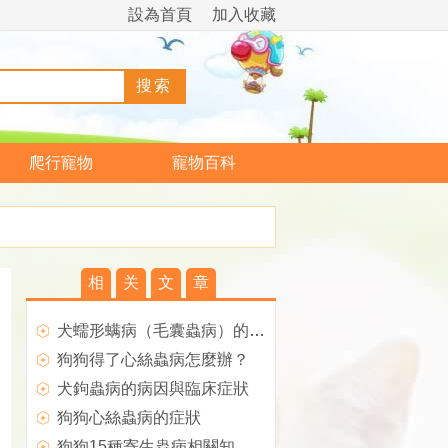
設為首頁
加入收藏
爬行寵物
寵物百科
相
关
文
章
犬蠕形螨病（毛囊蟲病）的病因與症狀
狗狗得了心絲蟲病怎麼辦？
犬鉤蟲病的病因與臨床症狀
狗狗心絲蟲病的症狀
狗狗15種寄生蟲病相關知識大盤點