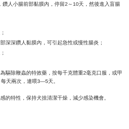
鑽人小腸前部黏膜內，停留2～10天，然後進入盲腸
狀；
頭部深深鑽人黏膜內，可引起急性或慢性腸炎；
血；
）為驅除鞭蟲的特效藥，按每千克體重2毫克口服，或甲
，每天兩次，連喂3—5天。
敏感的特性，保持犬捨清潔干燥，減少感染機會。