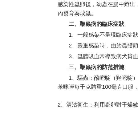
感染性蟲卵後，幼蟲在腸中孵出，
內發育為成蟲。
二、鞭蟲病的臨床症狀
1、一般感染不呈現臨床症
2、嚴重感染時，由於蟲體
3、蟲體吸血常導致病犬貧
三、鞭蟲病的防范措施
1、驅蟲：酚嘧啶（羟嘧啶
苯咪唑每千克體重100毫克口服
2、清沽衛生：利用蟲卵對干燥