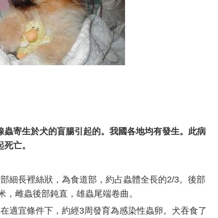
線蟲寄生於犬的盲腸引起的。我國各地均有發生。此病
起死亡。
部細長裡絲狀，為食道部，約占蟲體全長的2/3。後部
毫米，雌蟲後部鈍直，雄蟲尾端卷曲。
，在適宜條件下，約經3周發育為感染性蟲卵。犬吞食了