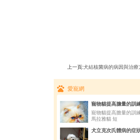
上一頁:
犬結核菌病的病因與治療
愛寵網
寵物貓提高膽量的訓練
馬拉雅貓 短
犬立克次氏體病的症