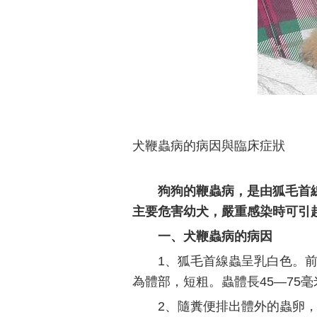
犬鞭蟲病的病因與臨床症狀
狗狗的鞭蟲病，是由狐毛首
主要危害幼犬，嚴重感染時可引
一、犬鞭蟲病的病因
1、狐毛首線蟲呈乳白色。前
為體部，短粗。蟲體長45—75
2、隨糞便排出體外的蟲卵