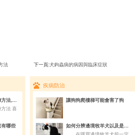
方法
下一頁:
犬鉤蟲病的病因與臨床症狀
疾病防治
寵物貓提高膽量的訓練方法,關於寵物貓咪的趣味小資料
讓狗狗爬樓梯可能會害了狗
方法 喜
狀有哪些
如何分辨邊境牧羊犬以及是否聰明
在購買邊境牧羊犬前一定