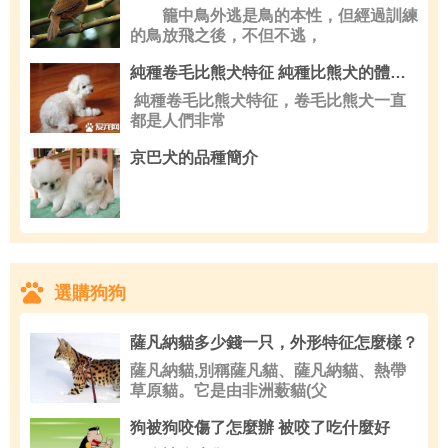
籠中鳥外逃是鳥的本性，但經過訓練
的鳥放飛之後，不但不逃，
純種卷毛比熊犬特征 純種比熊犬的體型特征
純種卷毛比熊犬特征，卷毛比熊犬一直
都是人們非常
京巴犬的品種簡介
選購狗狗
薩凡納貓多少錢一只，外形特征怎麼樣？
薩凡納貓,別稱薩凡貓、薩凡納貓、熱帶
草原貓。它是由非洲薮貓(父
狗被狗咬傷了怎麼辦 被咬了吃什麼好