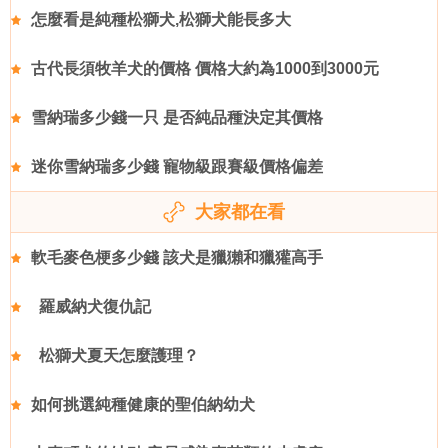
怎麼看是純種松獅犬,松獅犬能長多大
古代長須牧羊犬的價格 價格大約為1000到3000元
雪納瑞多少錢一只 是否純品種決定其價格
迷你雪納瑞多少錢 寵物級跟賽級價格偏差
大家都在看
軟毛麥色梗多少錢 該犬是獵獺和獵獾高手
羅威納犬復仇記
松獅犬夏天怎麼護理？
如何挑選純種健康的聖伯納幼犬