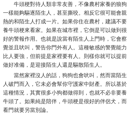
牛頭梗對待人類非常友善，不像農村家養的狼狗
一樣能夠驅逐陌生人，甚至撕咬。相反它很可能會親
熱的和陌生人打成一片。如果你住在農村，建議不要
養牛頭梗來看家。如果在城市裡，它倒是可以做到很
好的警報作用。也就是說當有陌生人上門時，它會察
覺並且吠叫，警告你門外有人。這種敏感的警覺能力
比人要強，但前提是家裡要有人。則樣你就可以提前
做好准備，是迎接陌生人還是驅散陌生人。
當然家裡沒人的話，狗狗也會吠叫，然而當陌生
人破門而入，它未必會幫你守護家中財產。所以基於
這種情況，其實很多小狗都做得到，也就不必非要養
牛頭了。如果純是陪伴，牛頭梗是很好的伴侶犬，而
看門就要另當別論。