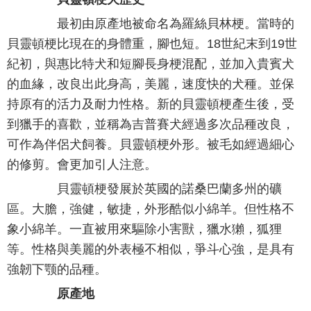
最初由原產地被命名為羅絲貝林梗。當時的
貝靈頓梗比現在的身體重，腳也短。18世紀末到19世
紀初，與惠比特犬和短腳長身梗混配，並加入貴賓犬
的血緣，改良出此身高，美麗，速度快的犬種。並保
持原有的活力及耐力性格。新的貝靈頓梗產生後，受
到獵手的喜歡，並稱為吉普賽犬經過多次品種改良，
可作為伴侶犬飼養。貝靈頓梗外形。被毛如經過細心
的修剪。會更加引人注意。
貝靈頓梗發展於英國的諾桑巴蘭多州的礦
區。大膽，強健，敏捷，外形酷似小綿羊。但性格不
象小綿羊。一直被用來驅除小害獸，獵水獺，狐狸
等。性格與美麗的外表極不相似，爭斗心強，是具有
強韌下颚的品種。
原產地