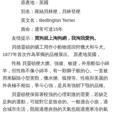
原產地：英國
別名：羅絲貝林梗，貝林登梗
英文名：Bedlington Terrier
壽命：通常可達15年
友情提示：
買狗就上淘狗網，我淘我愛狗。
貝德靈頓的礦工用作小動物巡回狩獵犬和斗犬。
1877年首次作為單獨的品種展出。 原產地英國 。
性格 貝靈頓梗大膽、強健、敏捷，外形酷似小綿
羊，但性格不像小綿羊，有一顆獅子般的心。一直被
用來驅除小型害獸，獵水獺、狐狸等。性格與美麗的
外表極不相似，爭斗心強，是具有強韌下颚的品種。
貝靈頓梗保留著較強的心理刺激的需要，若缺乏
足夠的運動，可能對它是致命的。一般適合小孩，適
合城市生活，既能適應炎熱的天氣也能適應寒冷的氣