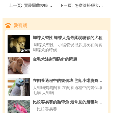
上一頁:
買愛爾蘭梗時要考慮的問題
下一頁:
怎麼讓松獅犬乖乖進籠
愛寵網
蝴蝶犬習性 蝴蝶犬是最柔弱聰穎的犬種
蝴蝶犬習性，小編發現很多朋友在飼養
蝴蝶犬的時候
金毛犬注射預防針的問題
在飼養過程中的幾個壞毛病,小绯胸鹦鹉品種簡介
大绯胸鹦鹉飼養 在飼養過程中的幾個壞
毛病 大绯胸
比較容易養的熱帶魚 最常見的幾種熱帶魚
比較容易養