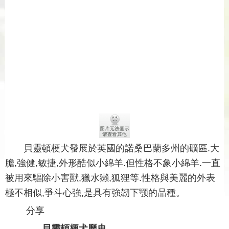
貝靈頓梗犬發展於英國的諾桑巴蘭多州的礦區.大
膽,強健,敏捷,外形酷似小綿羊.但性格不象小綿羊.一直
被用來驅除小害獸,獵水獺,狐狸等.性格與美麗的外表
極不相似,爭斗心強,是具有強韌下颚的品種。
分享
貝靈頓梗犬歷史