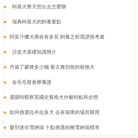
柯基犬整天想出去怎麼辦
瑞典柯基犬的飼養要點
阿富汗獵犬壽命有多長 飼養之前需謹慎考慮
沙皮犬基礎知識簡介
丹迪丁蒙梗多少錢 最古雅別致的寵物犬
金毛毛發食療養護
選購時觀察英國史賓格犬外貌特點和步態
如何挑選拉布拉多犬 去有保障的場所購買
鑒別迷你雪納瑞 十點挑選純種雪納瑞標准