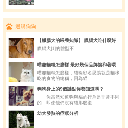
選購狗狗
【臘腸犬的喂養知識】 臘腸犬吃什麼好
臘腸犬[1]的體型不
喵趣貓糧怎麼樣 最好幾個品牌攙和著喂
喵趣貓糧怎麼樣，貓糧顧名思義就是貓咪
吃的食物的總稱，因為貓
狗狗身上的9個謎點你都知道嗎？
你當然知道狗與貓的行為是非常不同
的，即使他們沒有貓那麼復
幼犬發熱的症狀分析