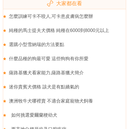
大家都在看
怎麼訓練可卡不咬人,可卡患皮膚病怎麼辦
純種的馬士提夫犬價格 純種在6000到8000元以上
選購小型雪納瑞的方法要點
什麼品種的狗最可愛 這些狗狗有你所愛
薩路基獵犬看家能力,薩路基獵犬簡介
迷你貴賓犬價格 該犬是有點嬌氣的
澳洲牧牛犬哪裡賣 不適合家庭寵物犬飼養
如何挑選愛爾蘭梗幼犬