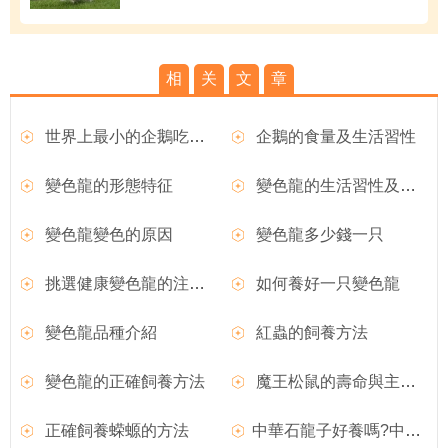
相
关
文
章
世界上最小的企鵝吃什麼？
企鵝的食量及生活習性
變色龍的形態特征
變色龍的生活習性及變色現象
變色龍變色的原因
變色龍多少錢一只
挑選健康變色龍的注意事項
如何養好一只變色龍
變色龍品種介紹
紅蟲的飼養方法
變色龍的正確飼養方法
魔王松鼠的壽命與主人的喂養方法有很大關系
正確飼養蝾螈的方法
中華石龍子好養嗎?中華石龍子圖片|價格|習性介紹