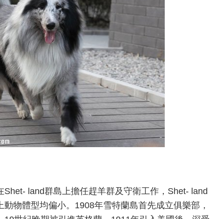
- land群島上擔任趕羊群及守衛工作，Shet- land
動物體型均偏小。1908年雪特蘭島首先成立俱樂部，