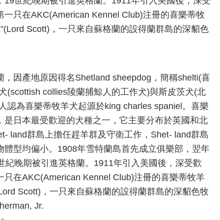
19世紀晚期被引進英格蘭。1911年引入美國後，深受
KC(American Kennel Club)注冊的喜樂蒂牧
(Lord Scott)，一只來自蘇格蘭的設得蘭群島的深貂色
因得名Shetland sheepdog，簡稱shelti(喜
ottish collies陵蘭捕鯨人的工作犬)與斯皮茨犬(北
樂蒂牧羊犬起源於king charles spaniel。喜樂
，是日本最受歡迎的犬種之一，它主要分布於英國和北
 land群島上擔任趕羊群及守衛工作，Shet- land群島
體型均偏小。1908年雪特蘭島首先成立俱樂部，翌年
世紀晚期被引進英格蘭。1911年引入美國後，深受歡
C(American Kennel Club)注冊的喜樂蒂牧羊
Lord Scott)，一只來自蘇格蘭的設得蘭群島的深貂色牧
man, Jr.