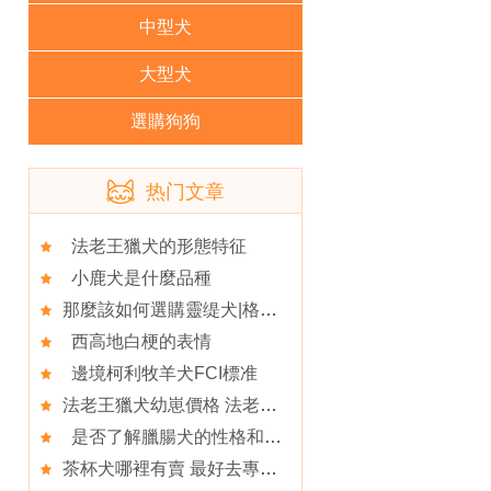
中型犬
大型犬
選購狗狗
热门文章
法老王獵犬的形態特征
小鹿犬是什麼品種
那麼該如何選購靈缇犬|格力犬？
西高地白梗的表情
邊境柯利牧羊犬FCI標准
法老王獵犬幼崽價格 法老王獵犬的飼養環境
是否了解臘腸犬的性格和特點？
茶杯犬哪裡有賣 最好去專業的寵物店看看