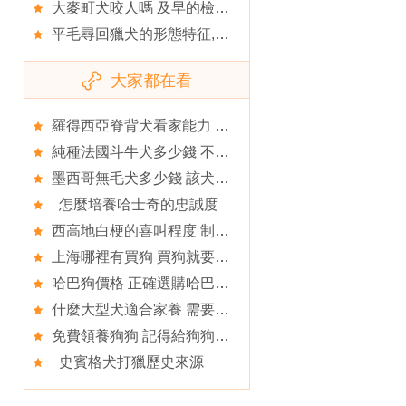
大麥町犬咬人嗎 及早的檢查接種疫苗
平毛尋回獵犬的形態特征,平毛尋回獵犬的護理知識
大家都在看
羅得西亞脊背犬看家能力 具有辨識能力
純種法國斗牛犬多少錢 不同水准價格也不同
墨西哥無毛犬多少錢 該犬屬於玩賞犬
怎麼培養哈士奇的忠誠度
西高地白梗的喜叫程度 制止亂叫的行為
上海哪裡有買狗 買狗就要找對賣主
哈巴狗價格 正確選購哈巴狗的幾個細節
什麼大型犬適合家養 需要對家庭的全體成員友善
免費領養狗狗 記得給狗狗辦狗證
史賓格犬打獵歷史來源