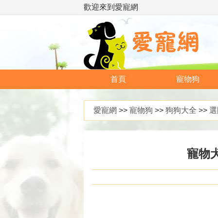
歡迎來到愛寵網
首頁
寵物狗
愛寵網
>>
寵物狗
>>
狗狗大全
>>
選
寵物