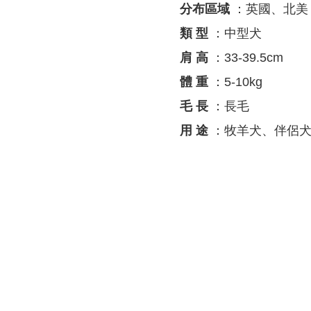
分布區域
：英國、北美
類 型
：中型犬
肩 高
：33-39.5cm
體 重
：5-10kg
毛 長
：長毛
用 途
：牧羊犬、伴侶