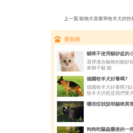
上一頁:
寵物犬喜樂蒂牧羊犬的性格特征
愛寵網
選擇適合貓咪的貓砂很
東獅子貓 貓
德國牧羊犬好養嗎?
德國牧羊犬好養嗎?如
牧羊犬仍然是我們警
主要群體
哪些症狀說明貓咪異
狗狗吃驅蟲藥後的一