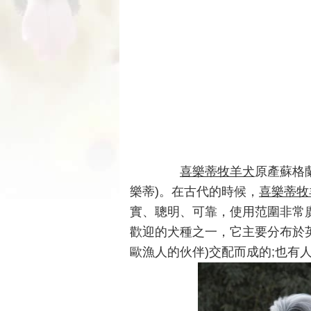
喜樂蒂
牧羊犬
原產蘇格蘭，
樂蒂)。在古代的時候，
喜樂蒂牧
實、聰明、可靠，使用范圍非常
歡迎的犬種之一，它主要分布於
歐漁人的伙伴)交配而成的;也有