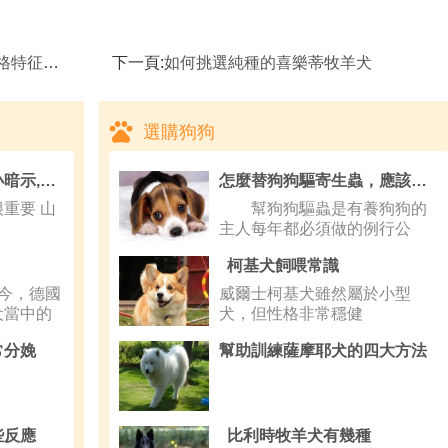
有哪些？
下一頁:
如何挑選純種的喜樂蒂牧羊犬
選購狗狗
貓咪不使用貓砂盆的小暗示,選擇適合貓咪的貓砂很重要
怎麼替狗狗驅寄生蟲，應該注意什麼？
重要 山
幫狗狗驅蟲是有養狗狗的
主人每年都必須做的例行公
事，重要性
柯基犬飼喂常識
今，德國
威爾士柯基犬雖然屬於小型
犬當中的
犬，但性格非常穩健
常分娩
幫助訓練薩摩耶犬的四大方法
些反應
比利時牧羊犬有幾種