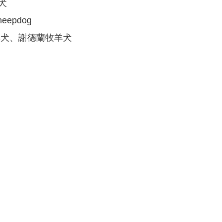
犬
heepdog
犬、謝德蘭牧羊犬