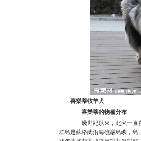
喜樂蒂牧羊犬
喜樂蒂的物種分布
幾世紀以來，此犬一直在Shet
群島是蘇格蘭沿海礁巖島嶼，島上