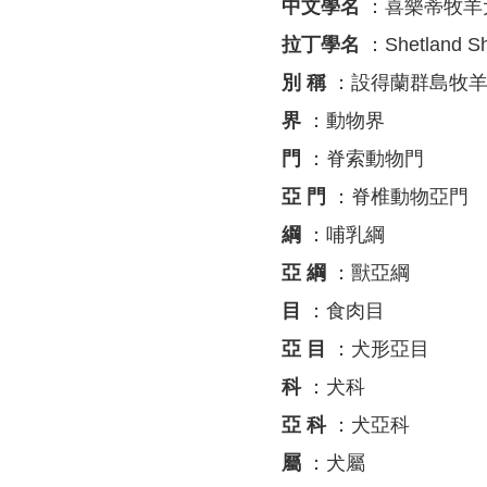
中文學名
：喜樂蒂牧羊
拉丁學名
：Shetland S
別 稱
：設得蘭群島牧羊
界
：動物界
門
：脊索動物門
亞 門
：脊椎動物亞門
綱
：哺乳綱
亞 綱
：獸亞綱
目
：食肉目
亞 目
：犬形亞目
科
：犬科
亞 科
：犬亞科
屬
：犬屬