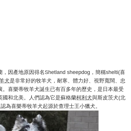
因產地原因得名Shetland sheepdog，簡稱shelti(喜
羊犬
是非常好的牧羊犬，耐寒、體力好、視野寬闊、忠
廣。喜樂蒂牧羊犬誕生已有百多年的歷史，是日本最受
英國和北美。人們認為它是蘇格蘭
柯利犬
與斯皮茨犬(北
人認為喜樂蒂牧羊犬起源於查理士王小獵犬。