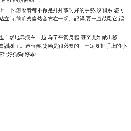
“謝謝”的預備動作。
上一下,怎麼看都不像是拜拜或討好的手勢,沒關系,您可
站立時,前爪會自然合靠在一起。記得,要一直鼓勵它,讓
也自然地靠攏在一起,為了平衡身體,甚至開始做出移上
會謝謝了。這時候,獎勵是很必要的，一定要把手上的小
“好狗狗!好乖!”