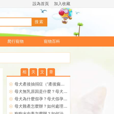
設為首頁
加入收藏
爬行寵物
寵物百科
相
关
文
章
母犬產後抽搦症（“產後癫痫”）如何治療？
母犬無乳原因是什麼？母犬產後無奶如何治療？
母犬為什麼假孕？母犬假孕如何預防？
母犬難產怎麼辦？如何處理難產的狗狗？
狗狗水中毒怎麼辦？如何治療？