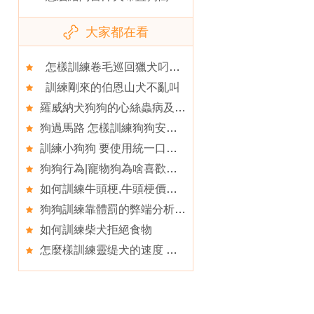
大家都在看
怎樣訓練卷毛巡回獵犬叼東西
訓練剛來的伯恩山犬不亂叫
羅威納犬狗狗的心絲蟲病及養護常識
狗過馬路 怎樣訓練狗狗安全地過馬路
訓練小狗狗 要使用統一口令訓練狗做動作
狗狗行為|寵物狗為啥喜歡咬人的腳後跟
如何訓練牛頭梗,牛頭梗價格公開
狗狗訓練靠體罰的弊端分析,狗狗如此放縱
如何訓練柴犬拒絕食物
怎麼樣訓練靈缇犬的速度 必須從犬的幼齡開始