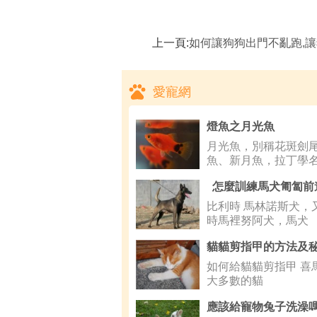
上一頁:
如何讓狗狗出門不亂跑,讓狗狗不再
愛寵網
燈魚之月光魚
月光魚，別稱花斑劍
魚、新月魚，拉丁學名
怎麼訓練馬犬匍匐前
比利時 馬林諾斯犬，
時馬裡努阿犬，馬犬
如何給貓貓剪指甲 喜
大多數的貓