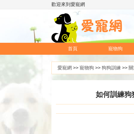
歡迎來到愛寵網
首頁
寵物狗
愛寵網
>>
寵物狗
>>
狗狗訓練
>>
關
如何訓練狗