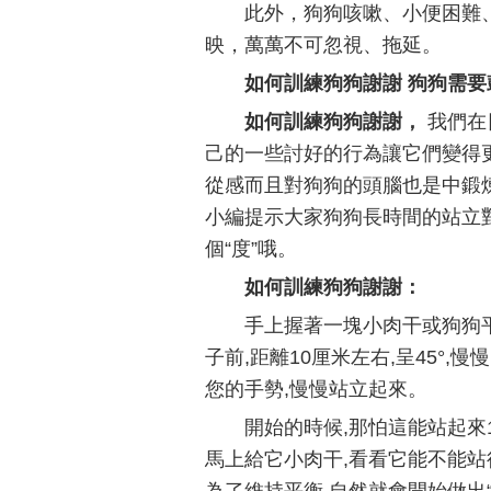
此外，狗狗咳嗽、小便困難
映，萬萬不可忽視、拖延。
如何訓練狗狗謝謝 狗狗需
如何訓練狗狗謝謝，
我們在
己的一些討好的行為讓它們變得
從感而且對狗狗的頭腦也是中鍛煉
小編提示大家狗狗長時間的站立
個“度”哦。
如何訓練狗狗謝謝：
手上握著一塊小肉干或狗狗平
子前,距離10厘米左右,呈45°
您的手勢,慢慢站立起來。
開始的時候,那怕這能站起來
馬上給它小肉干,看看它能不能站