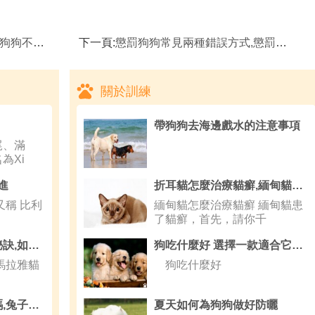
害怕炮竹聲
下一頁:
懲罰狗狗常見兩種錯誤方式,懲罰狗狗錯誤的方式
關於訓練
帶狗狗去海邊戲水的注意事項
尾、滿
為Xi
進
折耳貓怎麼治療貓癬,緬甸貓怎麼治療貓癬
又稱 比利
緬甸貓怎麼治療貓癬 緬甸貓患
了貓癬，首先，請你千
貓貓剪指甲的方法及秘訣,如何給貓貓剪指甲
狗吃什麼好 選擇一款適合它的狗糧吧
馬拉雅貓
狗吃什麼好
應該給寵物兔子洗澡嗎,兔子洗澡
夏天如何為狗狗做好防曬