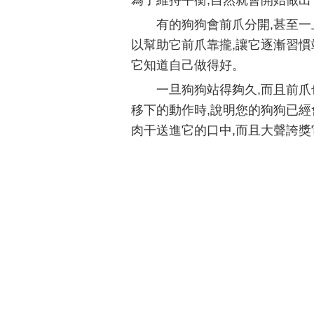
為了維持平衡,自然就會開始做出
有的狗狗會前爪分開,甚至一
以幫助它前爪靠攏,讓它逐漸習慣
它知道自己做得好。
一旦狗狗站得夠久,而且前爪
移下的動作時,說明您的狗狗已經
肉干送進它的口中,而且大聲誇獎它: