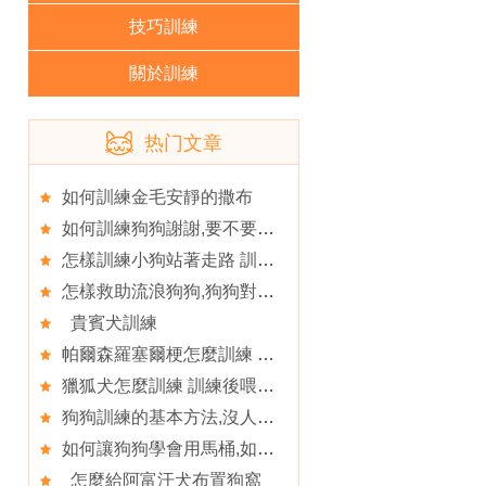
技巧訓練
關於訓練
热门文章
如何訓練金毛安靜的撒布
如何訓練狗狗謝謝,要不要阻止狗狗舔我們的臉
怎樣訓練小狗站著走路 訓練強度不能過大
怎樣救助流浪狗狗,狗狗對聲音敏感怎麼辦
貴賓犬訓練
帕爾森羅塞爾梗怎麼訓練 上廁所訓練方法
獵狐犬怎麼訓練 訓練後喂食不可操之過急
狗狗訓練的基本方法,沒人照顧的狗狗
如何讓狗狗學會用馬桶,如何培養狗定時定點大小便
怎麼給阿富汗犬布置狗窩