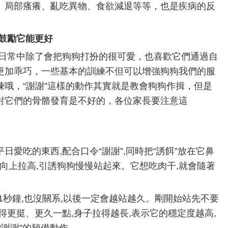
、局部瘙癢、亂吃異物、食欲減退等等，也是疾病的反
要鼓勵它能更好
日常中除了會把狗狗打扮的很可愛，也喜歡它們通過自
更加乖巧，一些基本的訓練不但可以增強狗狗我們的服
哦，“謝謝”這樣的動作其實就是教會狗狗作揖，但是
對它們的骨骼發育是不好的，各位家長要注意這
日愛吃的東西,配合口令“謝謝”,同時把“誘餌”放在它鼻
,慢慢向上拉高,引誘狗狗慢慢站起來。它想吃肉干,就會隨著
1秒鐘,也沒關系,以後一定會越站越久。剛開始站先不要
得更挺、更久一點,身子拉得越長,表示它的穩定度越高,