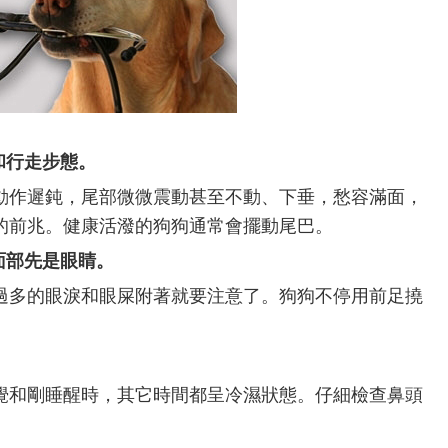
和行走步態。
動作遲鈍，尾部微微震動甚至不動、下垂，愁容滿面，
的前兆。健康活潑的狗狗通常會擺動尾巴。
面部先是眼睛。
過多的眼淚和眼屎附著就要注意了。狗狗不停用前足撓
覺和剛睡醒時，其它時間都呈冷濕狀態。仔細檢查鼻頭