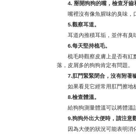
4. 掰開狗狗的嘴，檢查牙
嘴裡沒有像魚腥味的臭味，
5.觀察耳道。
耳道內推積耳垢，並伴有臭
6.每天堅持梳毛。
梳毛時觀察皮膚上是否有紅
落，皮屑多的狗狗肯定有問題。
7.肛門緊緊閉合，沒有附著
如果看見它經常用肛門擦地
8.檢查體溫。
給狗狗測量體溫可以將體溫
9.狗狗外出大便時，請注意
因為大便的狀況可能表明消