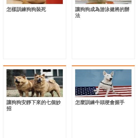
怎樣訓練狗狗裝死
讓狗狗成為游泳健將的辦
法
讓狗狗安靜下來的七個妙
怎麼訓練牛頭梗會握手
招