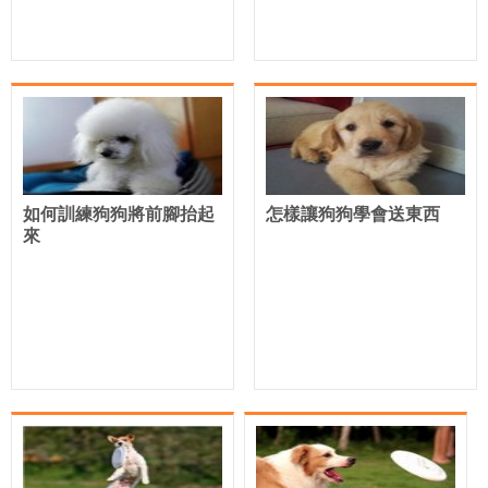
如何訓練狗狗將前腳抬起
怎樣讓狗狗學會送東西
來