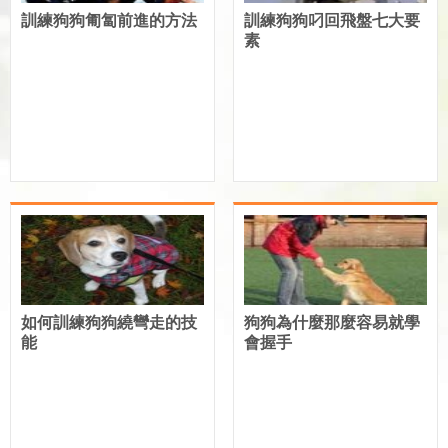
訓練狗狗匍匐前進的方法
訓練狗狗叼回飛盤七大要
素
如何訓練狗狗繞彎走的技
狗狗為什麼那麼容易就學
能
會握手