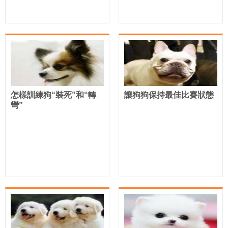
怎樣訓練狗“裝死”和“轉
讓狗狗保持最佳比賽狀態
彎”