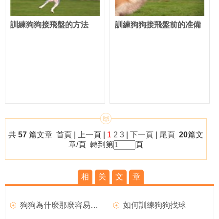
訓練狗狗接飛盤的方法
訓練狗狗接飛盤前的准備
共
57
篇文章 首頁 | 上一頁 |
1
2
3
|
下一頁
|
尾頁
20
篇文
章/頁 轉到第
頁
相
关
文
章
狗狗為什麼那麼容易就學會握手
如何訓練狗狗找球