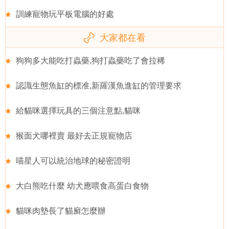
訓練寵物玩平板電腦的好處
大家都在看
狗狗多大能吃打蟲藥,狗打蟲藥吃了會拉稀
認識生態魚缸的標准,新羅漢魚進缸的管理要求
給貓咪選擇玩具的三個注意點,貓咪
猴面犬哪裡賣 最好去正規寵物店
喵星人可以統治地球的秘密證明
大白熊吃什麼 幼犬應喂食高蛋白食物
貓咪肉墊長了貓廯怎麼辦