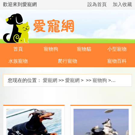
歡迎來到愛寵網
設為首頁
加入收藏
首頁
寵物狗
寵物貓
小型寵物
水族寵物
爬行寵物
寵物百科
您现在的位置：
愛寵網
>>
愛寵網
> >>
寵物狗
>>
狗狗訓練