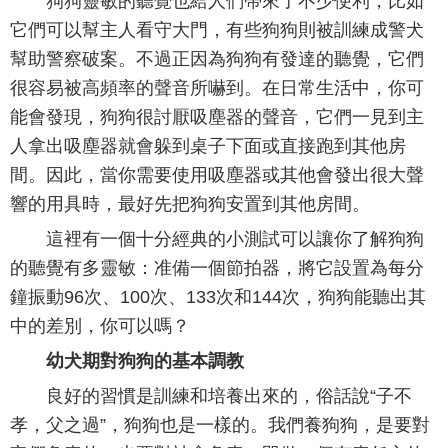
狗狗靈敏的聽覺也給人們帶來了不少便利，比如
它們可以幫主人看守大門，有些狗狗則被訓練成警犬
幫助警察破案。不過正因為狗狗有發達的聽覺，它們
很容易被高頻率的聲音所嚇到。在日常生活中，你可
能會發現，狗狗很討厭吸塵器的聲音，它們一見到主
人拿出吸塵器就會躲到桌子下面或直接跑到其他房
間。因此，當你需要使用吸塵器或其他會發出很大聲
響的用具時，最好先把狗狗安置到其他房間。
這裡有一個十分經典的小測試可以讓你了解狗狗
的聽覺有多靈敏：准備一個節拍器，將它設置為每分
鐘振動96次、100次、133次和144次，狗狗能聽出其
中的差別，你可以嗎？
幼犬期對狗狗的基本調教
良好的習慣是訓練和培養出來的，俗話說“子不
孝，父之過”，狗狗也是一樣的。我們養狗狗，是要對