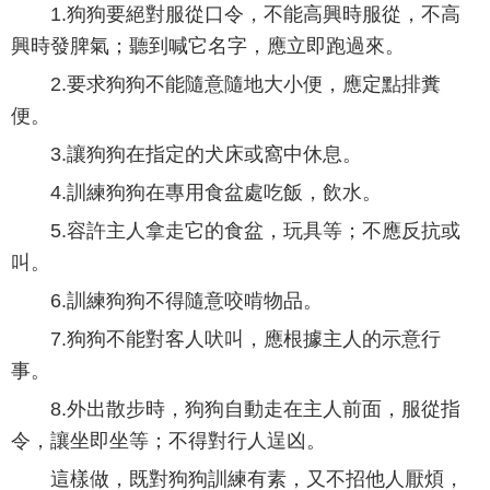
1.狗狗要絕對服從口令，不能高興時服從，不高
興時發脾氣；聽到喊它名字，應立即跑過來。
2.要求狗狗不能隨意隨地大小便，應定點排糞
便。
3.讓狗狗在指定的犬床或窩中休息。
4.訓練狗狗在專用食盆處吃飯，飲水。
5.容許主人拿走它的食盆，玩具等；不應反抗或
叫。
6.訓練狗狗不得隨意咬啃物品。
7.狗狗不能對客人吠叫，應根據主人的示意行
事。
8.外出散步時，狗狗自動走在主人前面，服從指
令，讓坐即坐等；不得對行人逞凶。
這樣做，既對狗狗訓練有素，又不招他人厭煩，