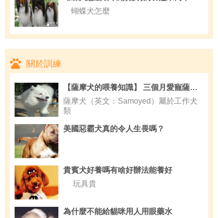
蝴蝶犬怎麼
關於訓練
【薩摩犬的喂養知識】 三個月愛寵薩摩吃什麼狗糧對腸胃好
薩摩犬（英文：Samoyed）屬於工作犬
類
美國惡霸犬真的令人生畏嗎？
貴賓犬好養嗎有啥好辦法能養好
玩具貴
為什麼不能給貓咪用人用眼藥水