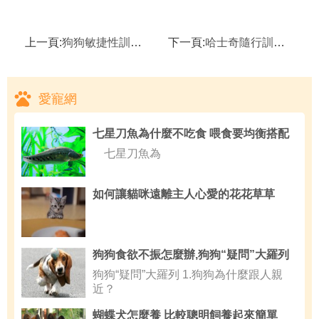
上一頁:
狗狗敏捷性訓練的基本要求,狗場拆遷求領養
下一頁:
哈士奇隨行訓練,成功訓練哈士奇有兩點
愛寵網
七星刀魚為什麼不吃食 喂食要均衡搭配
七星刀魚為
如何讓貓咪遠離主人心愛的花花草草
狗狗食欲不振怎麼辦,狗狗“疑問”大羅列
狗狗“疑問”大羅列 1.狗狗為什麼跟人親
近？
蝴蝶犬怎麼養 比較聰明飼養起來簡單