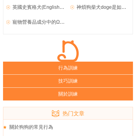
英國史賓格犬(English Springer Spaniel)品種介紹
神煩狗柴犬doge是如何紅起來的
寵物營養品成分中的Ω3、Ω6、DHA、EPA指的是什麼
行為訓練
技巧訓練
關於訓練
热门文章
關於狗狗的常見行為