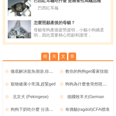
巴西紅耳龜吃什麼 是雜食性烏龜品種
巴西紅耳龜
怎麼照顧產後的母貓？
母貓母狗產後疲勞虛弱，小貓小狗嬌柔
弱，因此需要精心照顧和護理，
相
关
文
章
徹底解決龍魚側游,你必須get這些!
教你的狗狗get看家技能
寵物健康小常識,趕緊get!
狗狗為什麼會突然咬人,教你的狗狗get看家技能
北京犬 (Pekingese)
德國牧羊犬(German
狗狗下奶吃什麼 分清原因再用MAG羊奶粉
布偶貓(ragdoll)CFA標准