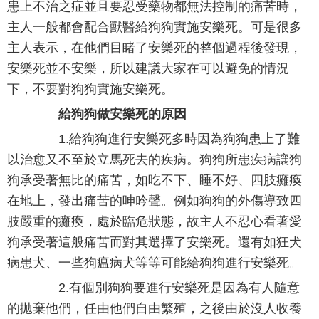
患上不治之症並且要忍受藥物都無法控制的痛苦時，
主人一般都會配合獸醫給狗狗實施安樂死。可是很多
主人表示，在他們目睹了安樂死的整個過程後發現，
安樂死並不安樂，所以建議大家在可以避免的情況
下，不要對狗狗實施安樂死。
給狗狗做安樂死的原因
1.給狗狗進行安樂死多時因為狗狗患上了難
以治愈又不至於立馬死去的疾病。狗狗所患疾病讓狗
狗承受著無比的痛苦，如吃不下、睡不好、四肢癱瘓
在地上，發出痛苦的呻吟聲。例如狗狗的外傷導致四
肢嚴重的癱瘓，處於臨危狀態，故主人不忍心看著愛
狗承受著這般痛苦而對其選擇了安樂死。還有如狂犬
病患犬、一些狗瘟病犬等等可能給狗狗進行安樂死。
2.有個別狗狗要進行安樂死是因為有人隨意
的拋棄他們，任由他們自由繁殖，之後由於沒人收養