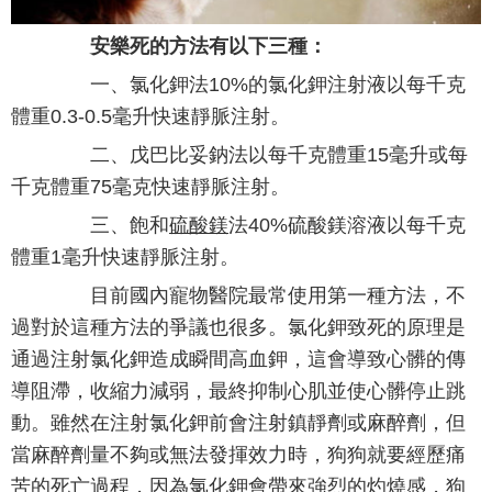
安樂死的方法有以下三種：
一、氯化鉀法10%的氯化鉀注射液以每千克
體重0.3-0.5毫升快速靜脈注射。
二、戊巴比妥鈉法以每千克體重15毫升或每
千克體重75毫克快速靜脈注射。
三、飽和
硫酸鎂
法40%硫酸鎂溶液以每千克
體重1毫升快速靜脈注射。
目前國內寵物醫院最常使用第一種方法，不
過對於這種方法的爭議也很多。氯化鉀致死的原理是
通過注射氯化鉀造成瞬間高血鉀，這會導致心髒的傳
導阻滯，收縮力減弱，最終抑制心肌並使心髒停止跳
動。雖然在注射氯化鉀前會注射鎮靜劑或麻醉劑，但
當麻醉劑量不夠或無法發揮效力時，狗狗就要經歷痛
苦的死亡過程，因為氯化鉀會帶來強烈的灼燒感，狗