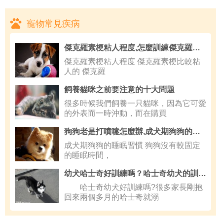
寵物常見疾病
傑克羅素梗粘人程度,怎麼訓練傑克羅素梗不叫
傑克羅素梗粘人程度 傑克羅素梗比較粘
人的 傑克羅
飼養貓咪之前要注意的十大問題
很多時候我們飼養一只貓咪，因為它可愛
的外表而一時沖動，而在購買
狗狗老是打噴嚏怎麼辦,成犬期狗狗的睡眠習慣
成犬期狗狗的睡眠習慣 狗狗沒有較固定
的睡眠時間，
幼犬哈士奇好訓練嗎？哈士奇幼犬的訓練方法
哈士奇幼犬好訓練嗎?很多家長剛抱
回來兩個多月的哈士奇就溺