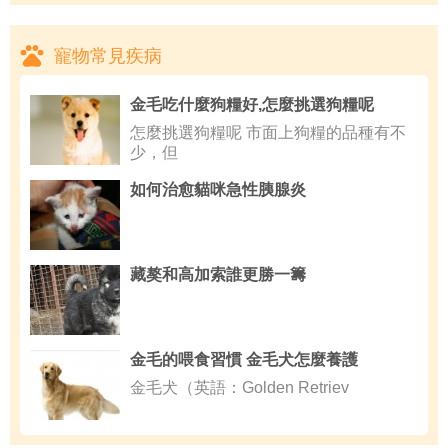
寵物常見疾病
金毛吃什麼狗糧好,怎麼挑選狗糧呢
怎麼挑選狗糧呢 市面上狗糧的品種有不
少，但
如何治愈貓咪急性胰腺炎
藏獒和高加索誰更勝一籌
金毛的喂食習慣 金毛犬怎麼養護
金毛犬（英語：Golden Retriev