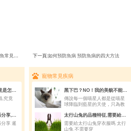
及治療方法
下一頁:
如何預防魚病 預防魚病的四大方法
寵物常見疾病
埃及金字塔裡的貓 究竟是怎麼一回事
黑下巴？NO！我的美貌不能毀！——小粉刺，大學問！貓咪粉刺的解決辦法
,究竟
傳說每一個喵星人都是從喵星
球降臨到藍星的天使，只為教
會人類如何
讓貓咪愛上洗澡的技巧分享,訓練溫順貓咪的小技巧分享
太行山兔的品種特征,需要給太行山兔穿衣服嗎
分享 暹
需要給太行山兔穿衣服嗎 太行
山兔 不需要穿