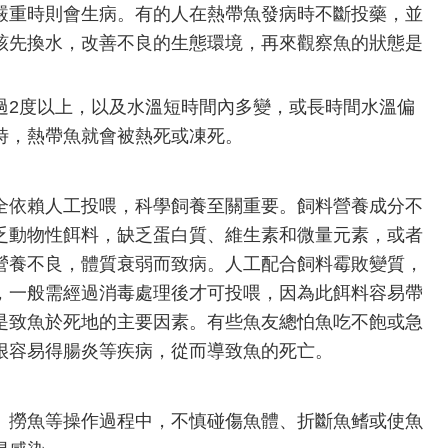
嚴重時則會生病。有的人在熱帶魚發病時不斷投藥，並
該先換水，改善不良的生態環境，再來觀察魚的狀態是
。
2度以上，以及水溫短時間內多變，或長時間水溫偏
時，熱帶魚就會被熱死或凍死。
依賴人工投喂，科學飼養至關重要。飼料營養成分不
乏動物性餌料，缺乏蛋白質、維生素和微量元素，或者
營養不良，體質衰弱而致病。人工配合飼料霉敗變質，
，一般需經過消毒處理後才可投喂，因為此餌料容易帶
是致魚於死地的主要因素。有些魚友總怕魚吃不飽或急
很容易得腸炎等疾病，從而導致魚的死亡。
撈魚等操作過程中，不慎碰傷魚體、折斷魚鳍或使魚