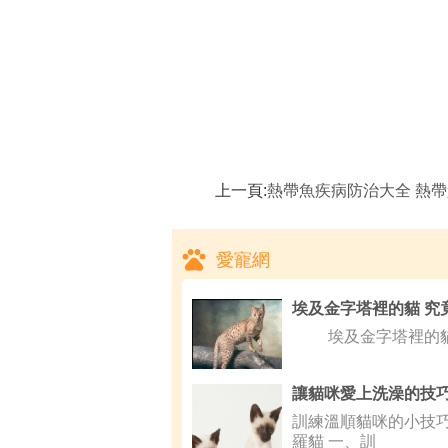
上一頁:
熱帶魚疾病防治大全 熱帶魚常見疾病
愛寵網
埃及金字塔裡的貓
訓練溫順貓咪的小技巧
羅貓 一、訓