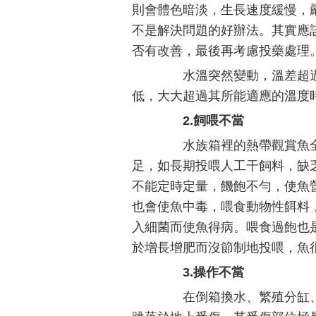
則會體色暗淡，生長速度緩慢，
不是解決問題的好辦法。其實應
否有改善，最後再考慮投藥處理
水溫突然變動，溫差超過
低，大大超過其所能適應的溫度
2.飼喂不當
水族箱裡的熱帶觀賞魚全
足，如長期投喂人工干飼料，缺
不能定時定量，饑飽不勻，使魚
也會使魚中毒，喂食動物性餌料
入細菌而使魚得病。喂食過飽也
於增長增肥而沒節制地投喂，魚
3.操作不當
在倒箱換水、繁殖分缸、